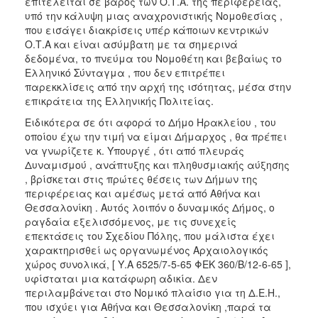
επιτελείται σε βάρος των Ο.Τ.Α. της περιφέρειας,
ΑΝΘΕΚΤΙΚΗ
υπό την κάλυψη μιας αναχρονιστικής Νομοθεσίας ,
ΠΟΛΗ
που εισάγει διακρίσεις υπέρ κάποιων κεντρικών
Ο.Τ.Α και είναι ασύμβατη με τα σημερινά
δεδομένα, το πνεύμα του Νομοθέτη και βεβαίως το
Ελληνικό Σύνταγμα , που δεν επιτρέπει
παρεκκλίσεις από την αρχή της ισότητας, μέσα στην
επικράτεια της Ελληνικής Πολιτείας.
Ειδικότερα σε ότι αφορά το Δήμο Ηρακλείου , του
οποίου έχω την τιμή να είμαι Δήμαρχος , θα πρέπει
να γνωρίζετε κ. Υπουργέ , ότι από πλευράς
Δυναμισμού , ανάπτυξης και πληθυσμιακής αύξησης
, βρίσκεται στις πρώτες θέσεις των Δήμων της
περιφέρειας και αμέσως μετά από Αθήνα και
Θεσσαλονίκη . Αυτός λοιπόν ο δυναμικός Δήμος, ο
ραγδαία εξελισσόμενος, με τις συνεχείς
επεκτάσεις του Σχεδίου Πόλης, που μάλιστα έχει
χαρακτηρισθεί ως οργανωμένος Αρχαιολογικός
χώρος συνολικά, [ Υ.Α 6525/7-5-65 ΦΕΚ 360/Β/12-6-65 ],
υφίσταται μια κατάφωρη αδικία. Δεν
περιλαμβάνεται στο Νομικό πλαίσιο για τη Δ.Ε.Η.,
που ισχύει για Αθήνα και Θεσσαλονίκη ,παρά τα