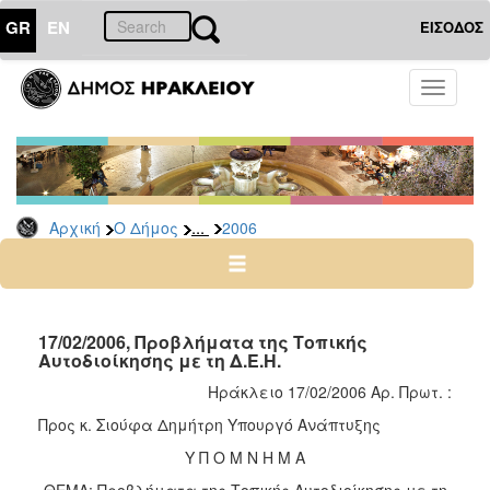
GR
EN
ΕΙΣΟΔΟΣ
Ο
Toggle
ΔΗΜΟΣ
navigati
Δελτία
Τύπου
Αρχείο
...
Αρχική
Ο Δήμος
2006
2026
2025
2024
2023
17/02/2006, Προβλήματα της Τοπικής
Αυτοδιοίκησης με τη Δ.Ε.Η.
2022
Ηράκλειο 17/02/2006 Αρ. Πρωτ. :
2021
Προς κ. Σιούφα Δημήτρη Υπουργό Ανάπτυξης
2020
Υ Π Ο Μ Ν Η Μ Α
2019
ΘΕΜΑ: Προβλήματα της Τοπικής Αυτοδιοίκησης με τη