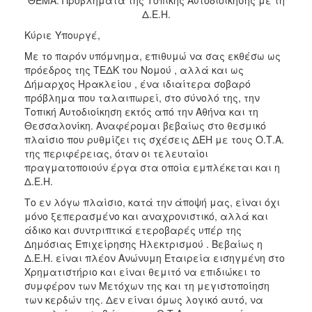
2018
Δ.Ε.Η.
2017
Κύριε Υπουργέ,
2016
Με το παρόν υπόμνημα, επιθυμώ να σας εκθέσω ως
2015
πρόεδρος της ΤΕΔΚ του Νομού , αλλά και ως
Δήμαρχος Ηρακλείου , ένα ιδιαίτερα σοβαρό
2013
πρόβλημα που ταλαιπωρεί, στο σύνολό της, την
2012
Τοπική Αυτοδιοίκηση εκτός από την Αθήνα και τη
Θεσσαλονίκη. Αναφέρομαι βεβαίως στο θεσμικό
2011
πλαίσιο που ρυθμίζει τις σχέσεις ΔΕΗ με τους Ο.Τ.Α.
2010
της περιφέρειας, όταν οι τελευταίοι
πραγματοποιούν έργα στα οποία εμπλέκεται και η
2006
Δ.Ε.Η.
Το εν λόγω πλαίσιο, κατά την άποψή μας, είναι όχι
μόνο ξεπερασμένο και αναχρονιστικό, αλλά και
άδικο και συντριπτικά ετεροβαρές υπέρ της
Ο
Δημόσιας Επιχείρησης Ηλεκτρισμού . Βεβαίως η
ΤΟΠΟΣ
Δ.Ε.Η. είναι πλέον Ανώνυμη Εταιρεία εισηγμένη στο
ΜΑΣ
Χρηματιστήριο και είναι θεμιτό να επιδιώκει το
συμφέρον των Μετόχων της και τη μεγιστοποίηση
ΠΟΛΙΤΙΣΜΟΣ
των κερδών της. Δεν είναι όμως λογικό αυτό, να