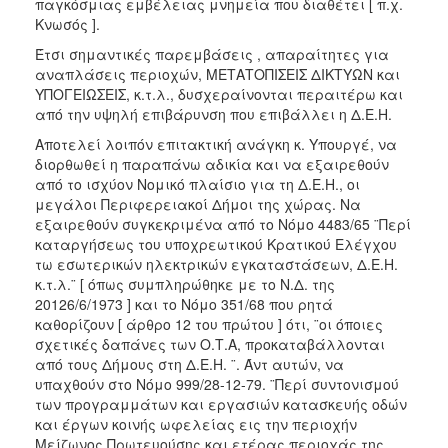
παγκόσμιας εμβέλειας μνημεία που διαθέτει [ π.χ.
Κνωσός ].
Έτσι σημαντικές παρεμβάσεις , απαραίτητες για
αναπλάσεις περιοχών, ΜΕΤΑΤΟΠΙΣΕΙΣ ΔΙΚΤΥΩΝ και
ΥΠΟΓΕΙΩΣΕΙΣ, κ.τ.λ., δυσχεραίνονται περαιτέρω και
από την υψηλή επιβάρυνση που επιβάλλει η Δ.Ε.Η.
Αποτελεί λοιπόν επιτακτική ανάγκη κ. Υπουργέ, να
διορθωθεί η παραπάνω αδικία και να εξαιρεθούν
από το ισχύον Νομικό πλαίσιο για τη Δ.Ε.Η., οι
μεγάλοι Περιφερειακοί Δήμοι της χώρας. Να
εξαιρεθούν συγκεκριμένα από το Νόμο 4483/65 ¨Περί
καταργήσεως του υποχρεωτικού Κρατικού Ελέγχου
τω εσωτερικών ηλεκτρικών εγκαταστάσεων, Δ.Ε.Η.
κ.τ.λ.¨ [ όπως συμπληρώθηκε με το Ν.Δ. της
20126/6/1973 ] και το Νόμο 351/68 που ρητά
καθορίζουν [ άρθρο 12 του πρώτου ] ότι, ¨οι όποιες
σχετικές δαπάνες των Ο.Τ.Α, προκαταβάλλονται
από τους Δήμους στη Δ.Ε.Η. ¨. Άντ αυτών, να
υπαχθούν στο Νόμο 999/28-12-79. ¨Περί συντονισμού
των προγραμμάτων και εργασιών κατασκευής οδών
και έργων κοινής ωφελείας εις την περιοχήν
Μείζωνος Πρωτευούσης και ετέρας περιοχάς της