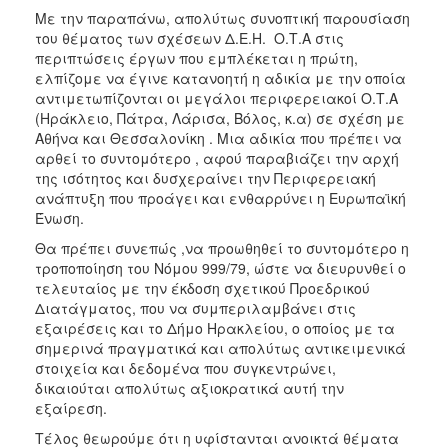
Με την παραπάνω, απολύτως συνοπτική παρουσίαση
του θέματος των σχέσεων Δ.Ε.Η.  Ο.Τ.Α στις
περιπτώσεις έργων που εμπλέκεται η πρώτη,
ελπίζομε να έγινε κατανοητή η αδικία με την οποία
αντιμετωπίζονται οι μεγάλοι περιφερειακοί Ο.Τ.Α
(Ηράκλειο, Πάτρα, Λάρισα, Βόλος, κ.α) σε σχέση με
Αθήνα και Θεσσαλονίκη . Μια αδικία που πρέπει να
αρθεί το συντομότερο , αφού παραβιάζει την αρχή
της ισότητος και δυσχεραίνει την Περιφερειακή
ανάπτυξη που προάγει και ενθαρρύνει η Ευρωπαϊκή
Ένωση.
Θα πρέπει συνεπώς ,να προωθηθεί το συντομότερο η
τροποποίηση του Νόμου 999/79, ώστε να διευρυνθεί ο
τελευταίος με την έκδοση σχετικού Προεδρικού
Διατάγματος, που να συμπεριλαμβάνει στις
εξαιρέσεις και το Δήμο Ηρακλείου, ο οποίος με τα
σημερινά πραγματικά και απολύτως αντικειμενικά
στοιχεία και δεδομένα που συγκεντρώνει,
δικαιούται απολύτως αξιοκρατικά αυτή την
εξαίρεση.
Τέλος θεωρούμε ότι η υφίστανται ανοικτά θέματα