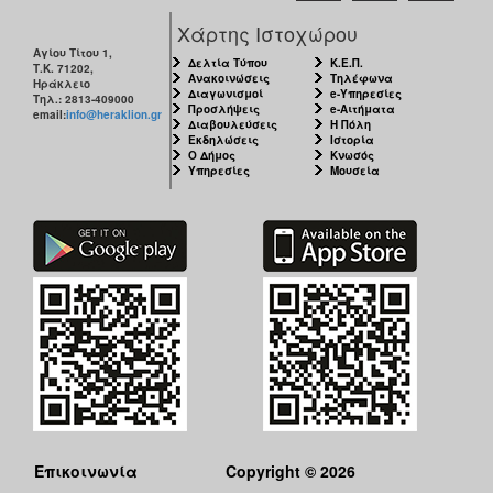
Χάρτης Ιστοχώρου
Αγίου Τίτου 1,
Δελτία Τύπου
Κ.Ε.Π.
Τ.Κ. 71202,
Ανακοινώσεις
Τηλέφωνα
Ηράκλειο
Διαγωνισμοί
e-Υπηρεσίες
Τηλ.: 2813-409000
Προσλήψεις
e-Αιτήματα
email:
info@heraklion.gr
Διαβουλεύσεις
Η Πόλη
Εκδηλώσεις
Ιστορία
Ο Δήμος
Κνωσός
Υπηρεσίες
Μουσεία
Επικοινωνία
Copyright © 2026