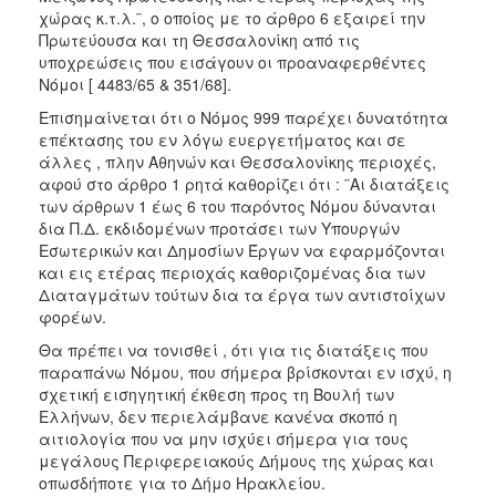
χώρας κ.τ.λ.¨, ο οποίος με το άρθρο 6 εξαιρεί την
Πρωτεύουσα και τη Θεσσαλονίκη από τις
υποχρεώσεις που εισάγουν οι προαναφερθέντες
Νόμοι [ 4483/65 & 351/68].
Επισημαίνεται ότι ο Νόμος 999 παρέχει δυνατότητα
επέκτασης του εν λόγω ευεργετήματος και σε
άλλες , πλην Αθηνών και Θεσσαλονίκης περιοχές,
αφού στο άρθρο 1 ρητά καθορίζει ότι : ¨Αι διατάξεις
των άρθρων 1 έως 6 του παρόντος Νόμου δύνανται
δια Π.Δ. εκδιδομένων προτάσει των Υπουργών
Εσωτερικών και Δημοσίων Έργων να εφαρμόζονται
και εις ετέρας περιοχάς καθοριζομένας δια των
Διαταγμάτων τούτων δια τα έργα των αντιστοίχων
φορέων.
Θα πρέπει να τονισθεί , ότι για τις διατάξεις που
παραπάνω Νόμου, που σήμερα βρίσκονται εν ισχύ, η
σχετική εισηγητική έκθεση προς τη Βουλή των
Ελλήνων, δεν περιελάμβανε κανένα σκοπό η
αιτιολογία που να μην ισχύει σήμερα για τους
μεγάλους Περιφερειακούς Δήμους της χώρας και
οπωσδήποτε για το Δήμο Ηρακλείου.