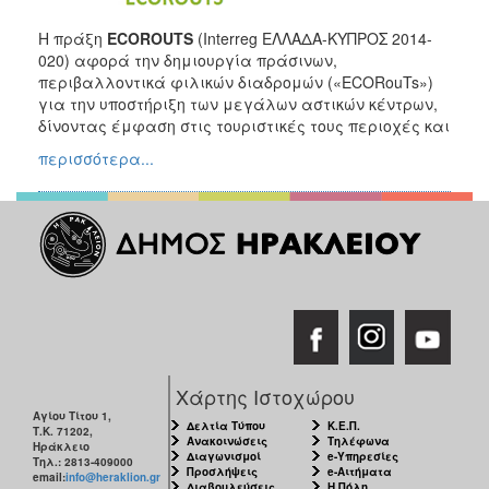
Η πράξη
ECOROUTS
(Interreg ΕΛΛΑΔΑ-ΚΥΠΡΟΣ 2014-
020) αφορά την δημιουργία πράσινων,
περιβαλλοντικά φιλικών διαδρομών («ECORouTs»)
για την υποστήριξη των μεγάλων αστικών κέντρων,
δίνοντας έμφαση στις τουριστικές τους περιοχές και
περισσότερα...
Χάρτης Ιστοχώρου
Αγίου Τίτου 1,
Δελτία Τύπου
Κ.Ε.Π.
Τ.Κ. 71202,
Ανακοινώσεις
Τηλέφωνα
Ηράκλειο
Διαγωνισμοί
e-Υπηρεσίες
Τηλ.: 2813-409000
Προσλήψεις
e-Αιτήματα
email:
info@heraklion.gr
Διαβουλεύσεις
Η Πόλη