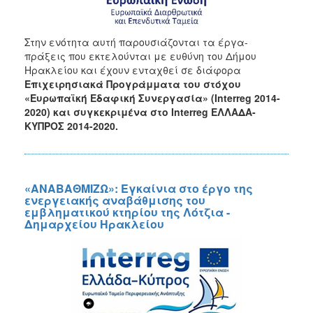
2020
ΕΣΠΑ
2014-
Στην ενότητα αυτή παρουσιάζονται τα έργα-
2020
πράξεις που εκτελούνται με ευθύνη του Δήμου
Ανταγωνιστικότητα
Ηρακλείου και έχουν ενταχθεί σε διάφορα
Επιχειρηματικότητα
Επιχειρησιακά Προγράμματα του στόχου
και
«
Ευρωπαϊκή Εδαφική Συνεργασία» (
Interreg
2014-
Καινοτομία
2020) και συγκεκριμένα στο Interreg ΕΛΛΑΔΑ-
ΚΥΠΡΟΣ 2014-2020.
ΕΣΠΑ
2014-
2020
Υποδομές
Μεταφορών,
«ΑΝΑΒΑΘΜΙΖΩ»: Εγκαίνια στο έργο της
Περιβάλλον
ενεργειακής αναβάθμισης του
και
εμβληματικού κτηρίου της Λότζια -
Δημαρχείου Ηρακλείου
Αειφόρος
Ανάπτυξη
ΕΣΠΑ
2014-
2020
Αγροτική