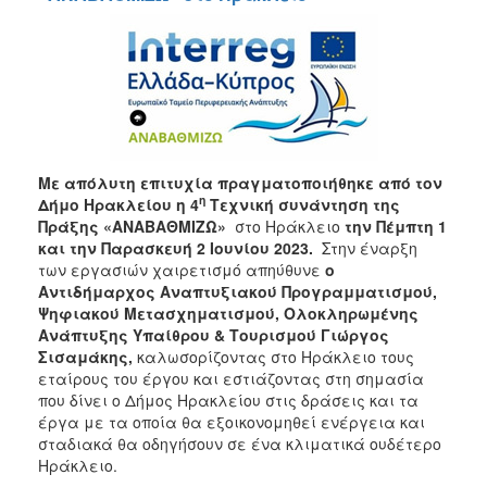
ΠΕΠ
2007-
2013
Ο
Με απόλυτη επιτυχία πραγματοποιήθηκε από τον
ΤΟΠΟΣ
ΜΑΣ
η
Δήμο Ηρακλείου η 4
Τεχνική συνάντηση
της
Πράξης
«ΑΝΑΒΑΘΜΙΖΩ»
στο Ηράκλειο
την
Πέμπτη 1
και την Παρασκευή 2 Ιουνίου 2023.
Στην έναρξη
ΠΟΛΙΤΙΣΜΟΣ
των εργασιών χαιρετισμό απηύθυνε
ο
Αντιδήμαρχος Αναπτυξιακού Προγραμματισμού,
ΑΝΘΕΚΤΙΚΗ
Ψηφιακού Μετασχηματισμού, Ολοκληρωμένης
ΠΟΛΗ
Ανάπτυξης Υπαίθρου & Τουρισμού Γιώργος
Σισαμάκης,
καλωσορίζοντας στο Ηράκλειο τους
εταίρους του έργου και εστιάζοντας στη σημασία
που δίνει ο Δήμος Ηρακλείου στις δράσεις και τα
έργα με τα οποία θα εξοικονομηθεί ενέργεια και
σταδιακά θα οδηγήσουν σε ένα κλιματικά ουδέτερο
Ηράκλειο.