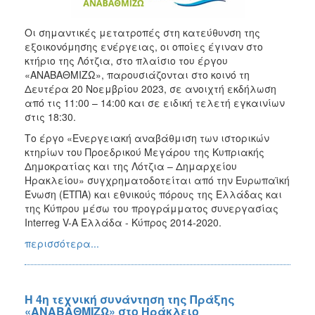
Ανάπτυξη
Interreg
Οι σημαντικές μετατροπές στη κατεύθυνση της
Europe
εξοικονόμησης ενέργειας, οι οποίες έγιναν στο
Interreg
κτήριο της Λότζια, στο πλαίσιο του έργου
Ελλάδα-
«ΑΝΑΒΑΘΜΙΖΩ», παρουσιάζονται στο κοινό τη
Κύπρος
Δευτέρα 20 Νοεμβρίου 2023, σε ανοιχτή εκδήλωση
από τις 11:00 – 14:00 και σε ειδική τελετή εγκαινίων
Urban
στις 18:30.
Innovative
Το έργο «Ενεργειακή αναβάθμιση των ιστορικών
Actions
κτηρίων του Προεδρικού Μεγάρου της Κυπριακής
URBACT
Δημοκρατίας και της Λότζια – Δημαρχείου
III
Ηρακλείου» συγχρηματοδοτείται από την Ευρωπαϊκή
Ένωση (ΕΤΠΑ) και εθνικούς πόρους της Ελλάδας και
URBACT
της Κύπρου μέσω του προγράμματος συνεργασίας
IV
Interreg V-A Ελλάδα - Κύπρος 2014-2020.
Ευρωπαϊκή
περισσότερα...
Επιτροπή
Πράσινο
Ταμείο
Η 4η τεχνική συνάντηση της Πράξης
ΕΣΠΑ
«ΑΝΑΒΑΘΜΙΖΩ» στο Ηράκλειο
&