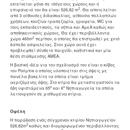
Πράσινο
εκτείνεται μόνο σε ισόγειους χώρους και η
Ταμείο
2
επιφάνειά του θα είναι 526,82 m
. Θα αποτελείται
ΕΣΠΑ
από 3 αίθουσες διδασκαλίας, αίθουσα πολλαπλών
&
χρήσεων, κουζίνα-τραπεζαρία, γραφεία, WC για
ΠΕΠ
τους εκπαιδευτικούς, τα νήπια και ΑμεΑ καθώς και
2007-
αποθηκευτικούς χώρους. Θα έχει περιβάλλοντα
2
2013
χώρο 460m
περίπου, o οποίος θα επιστρωθεί με χυτό
δάπεδο ασφαλείας. Στον χώρο αυτό έχει
προβλεφθεί σύνθετο παιχνίδι, καθιστικά και μία
θέση στάθμευσης ΑΜΕΑ.
Η βασική ιδέα για τον σχεδιασμό του είναι ο κύβος
Ο
του Ρούμπικ ο οποίος υλοποιείται στις όψεις με
ΤΟΠΟΣ
ΜΑΣ
πανέλα βακελίτη τα οποία είναι τμήμα
αεριζόμενης όψης. Στο κτίριο θα μεταστεγαστούν τα
ο
ο
ήδη υφιστάμενα 65
και 6
Νηπιαγωγεία τα οποία
ΠΟΛΙΤΙΣΜΟΣ
λειτουργούν σε μισθωμένα κτίρια.
ΑΝΘΕΚΤΙΚΗ
ΠΟΛΗ
Οφέλη
Η παράδοση ενός σύγχρονου κτιρίου Νηπιαγωγείου
2
526,82m
καθώς και διαμορφωμένου περιβάλλοντας