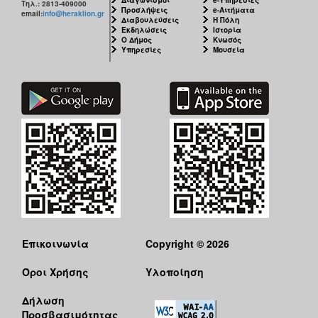
Τηλ.: 2813-409000
Προσλήψεις
e-Αιτήματα
email:
info@heraklion.gr
Διαβουλεύσεις
Η Πόλη
Εκδηλώσεις
Ιστορία
Ο Δήμος
Κνωσός
Υπηρεσίες
Μουσεία
Επικοινωνία
Copyright © 2026
Όροι Χρήσης
Υλοποίηση
Δήλωση
Προσβασιμότητας