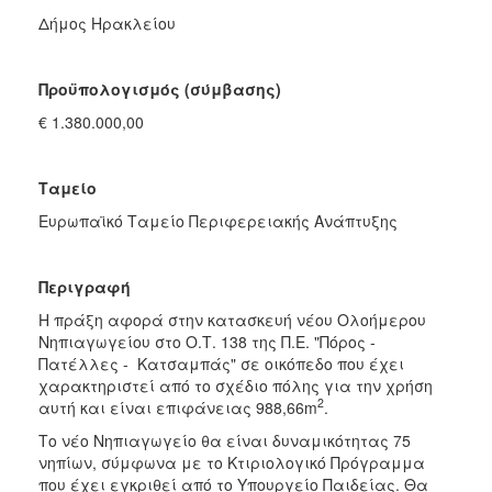
ΕΣΠΑ
2014-
Δήμος Ηρακλείου
2020
Αγροτική
Ανάπτυξη
Προϋπολογισμός (σύμβασης)
Interreg
€
1.380.000,00
Europe
Interreg
Ταμείο
Ελλάδα-
Κύπρος
Ευρωπαϊκό Ταμείο Περιφερειακής Ανάπτυξης
Urban
Innovative
Περιγραφή
Actions
Η πράξη αφορά στην κατασκευή νέου Ολοήμερου
URBACT
Νηπιαγωγείου στο Ο.Τ. 138 της Π.Ε. "Πόρος -
III
Πατέλλες - Κατσαμπάς" σε οικόπεδο που έχει
URBACT
χαρακτηριστεί από το σχέδιο πόλης για την χρήση
2
IV
αυτή και είναι επιφάνειας 988,66m
.
Ευρωπαϊκή
Το νέο Νηπιαγωγείο θα είναι δυναμικότητας 75
Επιτροπή
νηπίων, σύμφωνα με το Κτιριολογικό Πρόγραμμα
που έχει εγκριθεί από το Υπουργείο Παιδείας. Θα