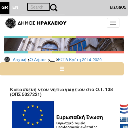
GR
EN
ΕΙΣΟΔΟΣ
Ο
Toggle
ΔΗΜΟΣ
navigati
Έργα
ΕΣΠΑ
ΕΣΠΑ
2021-
...
Αρχική
Ο Δήμος
ΕΣΠΑ Κρήτη 2014-2020
2027
Ταμείο
Ανάκαμψης
Πρόγραμμα
Κατασκευή νέου νηπιαγωγείου στο Ο.Τ. 138
βελτίωσης
(ΟΠΣ 5027221)
οδικής
ασφάλειας
ΕΣΠΑ
Κρήτη
2014-