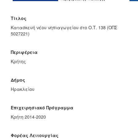
2020
Βιώσιμη
Αστική
Τίτλος
Ανάπτυξη
Κατασκευή νέου νηπιαγωγείου στο Ο.Τ. 138 (ΟΠΣ
ΕΣΠΑ
5027221)
2014-
2020
Ανταγωνιστικότητα
Περιφέρεια
Επιχειρηματικότητα
Κρήτης
και
Καινοτομία
ΕΣΠΑ
Δήμος
2014-
Ηρακλείου
2020
Υποδομές
Μεταφορών,
Επιχειρησιακό Πρόγραμμα
Περιβάλλον
και
Κρήτη 2014-2020
Αειφόρος
Ανάπτυξη
Φορέας Λειτουργίας