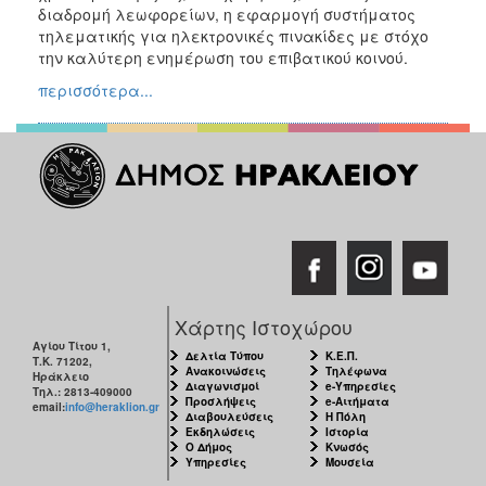
διαδρομή λεωφορείων, η εφαρμογή συστήματος
τηλεματικής για ηλεκτρονικές πινακίδες με στόχο
την καλύτερη ενημέρωση του επιβατικού κοινού.
περισσότερα...
Χάρτης Ιστοχώρου
Αγίου Τίτου 1,
Δελτία Τύπου
Κ.Ε.Π.
Τ.Κ. 71202,
Ανακοινώσεις
Τηλέφωνα
Ηράκλειο
Διαγωνισμοί
e-Υπηρεσίες
Τηλ.: 2813-409000
Προσλήψεις
e-Αιτήματα
email:
info@heraklion.gr
Διαβουλεύσεις
Η Πόλη
Εκδηλώσεις
Ιστορία
Ο Δήμος
Κνωσός
Υπηρεσίες
Μουσεία