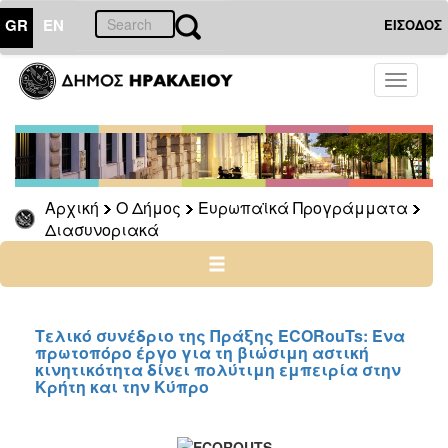
GR
EN
ΕΙΣΟΔΟΣ
Ο
Toggle
ΔΗΜΟΣ
navigati
Ευρωπαϊκά
Προγράμματα
Διασυνοριακά
Αρχική
Ο Δήμος
Ευρωπαϊκά Προγράμματα
C-
Διασυνοριακά
IZEBs
ACUA
ECOROUTS
Διακρατικά
Τελικό συνέδριο της Πράξης ECORouTs: Ένα
Αλέξανδρος
πρωτοπόρο έργο για τη βιώσιμη αστική
κινητικότητα δίνει πολύτιμη εμπειρία στην
Μπαλτατζής
Κρήτη και την Κύπρο
Λειτουργική
Eνοποίηση
Yφιστάμενων