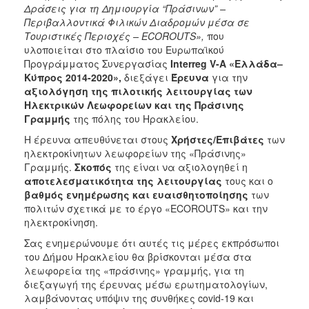
Δράσεις για τη Δημιουργία “Πράσινων” –
Περιβαλλοντικά Φιλικών Διαδρομών μέσα σε
Τουριστικές Περιοχές – ECOROUTS»,
που
υλοποιείται στο πλαίσιο του Ευρωπαϊκού
Προγράμματος Συνεργασίας
Interreg V-A «Ελλάδα–
Κύπρος 2014-2020»,
διεξάγει
Έρευνα
για την
αξιολόγηση της πιλοτικής λειτουργίας των
Ηλεκτρικών Λεωφορείων και της Πράσινης
Γραμμής
της πόλης του Ηρακλείου.
Η έρευνα απευθύνεται στους
Χρήστες/Επιβάτες
των
ηλεκτροκίνητων λεωφορείων της «Πράσινης»
Γραμμής.
Σκοπός
της είναι να αξιολογηθεί η
αποτελεσματικότητα της λειτουργίας
τους και ο
βαθμός ενημέρωσης και ευαισθητοποίησης
των
πολιτών σχετικά με το έργο «ECOROUTS» και την
ηλεκτροκίνηση.
Σας ενημερώνουμε ότι αυτές τις μέρες εκπρόσωποι
του Δήμου Ηρακλείου θα βρίσκονται μέσα στα
λεωφορεία της «πράσινης» γραμμής, για τη
διεξαγωγή της έρευνας μέσω ερωτηματολογίων,
λαμβάνοντας υπόψιν της συνθήκες covid-19 και