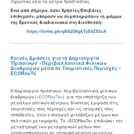
τηρώντας όλα τα μέτρα προστασίας.
Ενώ από σήμερα, όσοι Χρήστες/Επιβάτες
επιθυμούν, μπορούν να συμπληρώσουν τη φόρμα
της Έρευνας διαδικτυακά στη διεύθυνση:
https://forms.gle/qBA2D6gkTyE9ZX5cA
Κοινές Δράσεις για τη Δημιουργία
'Πράσινων' - Περιβαλλοντικά Φιλικών
Διαδρομών μέσα σε Τουριστικές Περιοχές –
ECORouTs
Η δημιουργία πράσινων, περιβαλλοντικά φιλικών
διαδρομών («
ECORouTs
») για την υποστήριξη των
μεγάλων αστικών κέντρων, δίνοντας έμφαση στις
τουριστικές τους περιοχές και τις ιστορικές τους
τοποθεσίες, στην εισαγωγή φιλόδοξων μέτρων και
πολιτικών μεταφοράς. Το «ECORouTs» επιδιώκει την
μεταστροφή των μεταφορικών μέσων που
χρησιμοποιούνται σε ιστορικά κέντρα μεγάλων