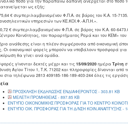
υνολικό ποσό για την παραπάνω δαπάνη ανέρχεται στο ποσό τ
κατανείμεται ως εξής:
375,64 € συμπεριλαμβανομένου Φ.Π.Α. σε βάρος του Κ.Α. 15-713
ονοσηλευτικών υπηρεσιών των ΚΕ.ΚΟΙ.Φ.-Α.Π.Η.».
90,72 € συμπεριλαμβανομένου Φ.Π.Α. σε βάρος του Κ.Α. 60-6473
Κέντρου Κοινότητας, του παραρτήματος Ρομά και του ΚΕΜ» του Ε
ήριο ανάθεσης είναι η πλέον συμφέρουσα από οικονομική άπ
ς. Οι οικονομικοί φορείς μπορούν να υποβάλουν προσφορά για 
κύρωση θα γίνει ανά ομάδα.
φορές γίνονται δεκτές μέχρι και τις
15/09/2020
ημέρα
Τρίτη
σ
θυνση Αγίου Τίτου 1, Τ.Κ. 71202 και πληροφορίες δίνονται απ
υ στα τηλέφωνα 2813 409185-186-189-403-244 όλες τις εργάσι
εία
ΠΡΟΣΚΛΗΣΗ ΕΚΔΗΛΩΣΗΣ ΕΝΔΙΑΦΕΡΟΝΤΟΣ - 303.81 KB
ΜΕΛΕΤΗ ΠΡΟΜΗΘΕΙΑΣ - 897.85 KB
ΕΝΤΥΠΟ ΟΙΚΟΝΟΜΙΚΗΣ ΠΡΟΣΦΟΡΑΣ ΓΙΑ ΤΟ ΚΕΝΤΡΟ ΚΟΙΝΟΤΗΤ
ΕΝΤΥΠΟ ΟΙΚ. ΠΡΟΣΦΟΡΑΣ ΓΙΑ ΤΗ Δ/ΝΣΗ ΚΟΙΝ.ΑΝΑΠΤΥΞΗΣ - 1