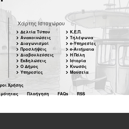
Χάρτης Ιστοχώρου
Δελτία Τύπου
Κ.Ε.Π.
Ανακοινώσεις
Τηλέφωνα
Διαγωνισμοί
e-Υπηρεσίες
Προσλήψεις
e-Αιτήματα
Διαβουλεύσεις
Η Πόλη
Εκδηλώσεις
Ιστορία
Ο Δήμος
Κνωσός
Υπηρεσίες
Μουσεία
ροι Χρήσης
ιμότητας
Πλοήγηση
FAQs
RSS