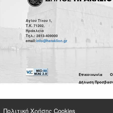
Αγίου Τίτου 1,
Τ.Κ. 71202,
Ηράκλειο
Τηλ.: 2813-409000
email:
info@heraklion.gr
Επικοινωνία
Ό
Δήλωση Προσβασ
Πολιτική Χρήσης Cookies