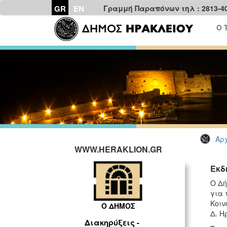
GR
EN
Γραμμή Παραπόνων τηλ : 2813-4
Ο 
Αρχ
WWW.HERAKLION.GR
Εκδ
Ο Δή
για 
Κοιν
Ο ΔΗΜΟΣ
Δ. Η
Διακηρύξεις -