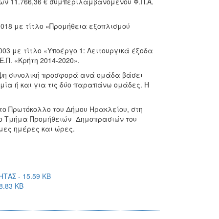
ων 11.766,36 € συμπεριλαμβανομένου Φ.Π.Α.
5.018 με τίτλο «Προμήθεια εξοπλισμού
.003 με τίτλο «Υποέργο 1: Λειτουργικά έξοδα
.Π. «Κρήτη 2014-2020».
οψη συνολική προσφορά ανά ομάδα βάσει
μία ή και για τις δύο παραπάνω ομάδες. Η
το Πρωτόκολλο του Δήμου Ηρακλείου, στη
ό το Τμήμα Προμήθειών- Δημοπρασιών του
μες ημέρες και ώρες.
ΑΣ - 15.59 KB
8.83 KB