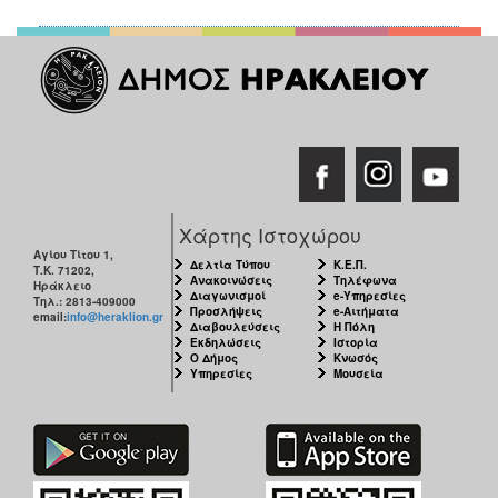
Χάρτης Ιστοχώρου
Αγίου Τίτου 1,
Δελτία Τύπου
Κ.Ε.Π.
Τ.Κ. 71202,
Ανακοινώσεις
Τηλέφωνα
Ηράκλειο
Διαγωνισμοί
e-Υπηρεσίες
Τηλ.: 2813-409000
Προσλήψεις
e-Αιτήματα
email:
info@heraklion.gr
Διαβουλεύσεις
Η Πόλη
Εκδηλώσεις
Ιστορία
Ο Δήμος
Κνωσός
Υπηρεσίες
Μουσεία