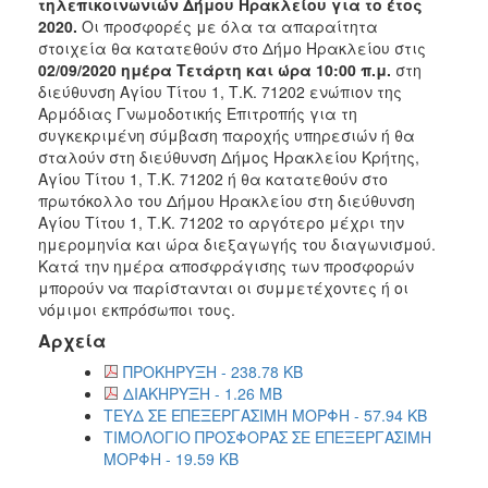
τηλεπικοινωνιών Δήμου Ηρακλείου για το έτος
2018
2020.
Οι προσφορές με όλα τα απαραίτητα
στοιχεία θα κατατεθούν στο Δήμο Ηρακλείου στις
2017
02/09/2020 ημέρα Τετάρτη και ώρα 10:00 π.μ.
στη
2016
διεύθυνση Αγίου Τίτου 1, Τ.Κ. 71202 ενώπιον της
Αρμόδιας Γνωμοδοτικής Επιτροπής για τη
2015
συγκεκριμένη σύμβαση παροχής υπηρεσιών ή θα
2013
σταλούν στη διεύθυνση Δήμος Ηρακλείου Κρήτης,
Αγίου Τίτου 1, Τ.Κ. 71202 ή θα κατατεθούν στο
πρωτόκολλο του Δήμου Ηρακλείου στη διεύθυνση
Αγίου Τίτου 1, Τ.Κ. 71202 το αργότερο μέχρι την
ημερομηνία και ώρα διεξαγωγής του διαγωνισμού.
Ο
Κατά την ημέρα αποσφράγισης των προσφορών
ΤΟΠΟΣ
μπορούν να παρίστανται οι συμμετέχοντες ή οι
ΜΑΣ
νόμιμοι εκπρόσωποι τους.
Αρχεία
ΠΟΛΙΤΙΣΜΟΣ
ΠΡΟΚΗΡΥΞΗ - 238.78 KB
ΔΙΑΚΗΡΥΞΗ - 1.26 MB
ΑΝΘΕΚΤΙΚΗ
ΠΟΛΗ
ΤΕΥΔ ΣΕ ΕΠΕΞΕΡΓΑΣΙΜΗ ΜΟΡΦΗ - 57.94 KB
ΤΙΜΟΛΟΓΙΟ ΠΡΟΣΦΟΡΑΣ ΣΕ ΕΠΕΞΕΡΓΑΣΙΜΗ
ΜΟΡΦΗ - 19.59 KB