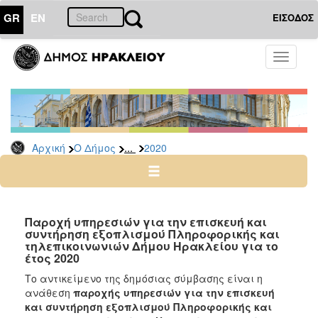
GR
EN
ΕΙΣΟΔΟΣ
Ο
Toggle
ΔΗΜΟΣ
navigati
Διακηρύξεις
-
Δημοπρασίες
Αρχείο
...
Αρχική
Ο Δήμος
2020
2026
2025
2024
Παροχή υπηρεσιών για την επισκευή και
2023
συντήρηση εξοπλισμού Πληροφορικής και
τηλεπικοινωνιών Δήμου Ηρακλείου για το
2022
έτος 2020
2021
Το αντικείμενο της δημόσιας σύμβασης είναι
η
2020
ανάθεση
παροχής
υπηρεσιών για την επισκευή
και συντήρηση εξοπλισμού Πληροφορικής και
2019