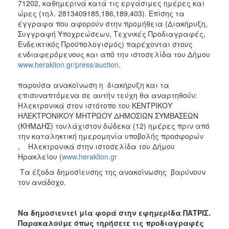
71202, καθημερινά κατά τις εργάσιμες ημέρες και
ώρες (τηλ. 2813409185,186,189,403). Επίσης τα
έγγραφα που αφορούν στην προμήθεια (Διακήρυξη,
Συγγραφή Υποχρεώσεων, Τεχνικές Προδιαγραφές,
Ενδεικτικός Προϋπολογισμός) παρέχονται στους
ενδιαφερόμενους και από την ιστοσελίδα του Δήμου
www.heraklion.gr/press/auction
.
παρούσα ανακοίνωση η διακήρυξη και τα
επισυναπτόμενα σε αυτήν τεύχη θα αναρτηθούν:
Ηλεκτρονικά στον ιστότοπο του ΚΕΝΤΡΙΚΟΥ
ΗΛΕΚΤΡΟΝΙΚΟΥ ΜΗΤΡΩΟΥ ΔΗΜΟΣΙΩΝ ΣΥΜΒΑΣΕΩΝ
(ΚΗΜΔΗΣ) τουλάχιστον δώδεκα (12) ημέρες πριν από
την καταληκτική ημερομηνία υποβολής προσφορών
, Ηλεκτρονικά στην ιστοσελίδα του Δήμου
Ηρακλείου (
www.heraklion.gr
Τα
έξοδα δημοσίευσης της ανακοίνωσης βαρύνουν
τον ανάδοχο.
Να δημοσιευτεί μία φορά στην εφημερίδα ΠΑΤΡΙΣ.
Παρακαλούμε όπως τηρήσετε τις προδιαγραφές