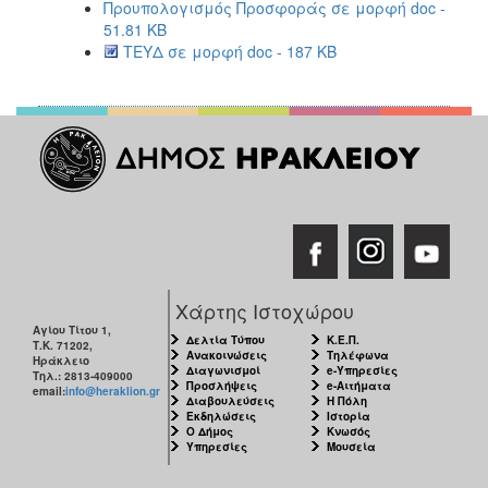
Προυπολογισμός Προσφοράς σε μορφή doc -
51.81 KB
ΤΕΥΔ σε μορφή doc - 187 KB
Χάρτης Ιστοχώρου
Αγίου Τίτου 1,
Δελτία Τύπου
Κ.Ε.Π.
Τ.Κ. 71202,
Ανακοινώσεις
Τηλέφωνα
Ηράκλειο
Διαγωνισμοί
e-Υπηρεσίες
Τηλ.: 2813-409000
Προσλήψεις
e-Αιτήματα
email:
info@heraklion.gr
Διαβουλεύσεις
Η Πόλη
Εκδηλώσεις
Ιστορία
Ο Δήμος
Κνωσός
Υπηρεσίες
Μουσεία