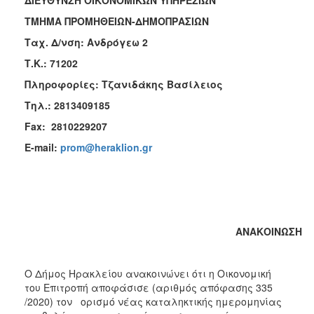
2018
ΤΜΗΜΑ ΠΡΟΜΗΘΕΙΩΝ-ΔΗΜΟΠΡΑΣΙΩΝ Ηρ
2017
Ταχ. Δ/νση: Ανδρόγεω 2 Αρ. Π
2016
Τ.Κ.: 71202
2015
Πληροφορίες: Τζανιδάκης Βασίλειος
2013
Τηλ.: 2813409185
Fax
: 2810229207
E
-
mail
:
prom@heraklion.gr
Ο
ΤΟΠΟΣ
ΜΑΣ
ΠΟΛΙΤΙΣΜΟΣ
ΑΝΑΚΟΙΝΩΣΗ
ΑΝΘΕΚΤΙΚΗ
ΠΟΛΗ
Ο Δήμος Ηρακλείου ανακοινώνει ότι η Οικονομική
του Επιτροπή αποφάσισε (αριθμός απόφασης 335
/2020) τον ορισμό νέας καταληκτικής ημερομηνίας