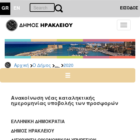
GR
EN
ΕΙΣΟΔΟΣ
Ο
Toggle
ΔΗΜΟΣ
navigati
Διακηρύξεις
-
Δημοπρασίες
Αρχείο
...
Αρχική
Ο Δήμος
2020
2026
2025
2024
Ανακοίνωση νέας καταληκτικής
2023
ημερομηνίας υποβολής των προσφορών
2022
2021
ΕΛΛΗΝΙΚΗ ΔΗΜΟΚΡΑΤΙΑ
2020
ΔΗΜΟΣ ΗΡΑΚΛΕΙΟΥ
2019
ΔΙΕΥΘΥΝΣΗ ΟΙΚΟΝΟΜΙΚΩΝ ΥΠΗΡΕΣΙΩΝ