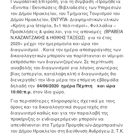
Γνωμοδοτική Επιτροπή, για τη σύμβαση «Προμήθεια
«Έντυπα / Εκτυπώσεις /Βιβλιοδεσίες των Υπηρεσιών
του Δήμου Ηρακλείου, του Τμήματος Τουρισμού του
Δήμου Ηρακλείου, ΕΝΤΥΠΑ- Διαφημιστικών υλικών
«Κρήτη μια Ιστορία, 5+1 πολιτισμοί», Φυλλάδια –
Προσκλήσεις & φάκελοι, για τις απονομές (ΒΡΑΒΕΙΑ
Ν.ΚΑΖΑΝΤΖΑΚΗΣ & ΗΘΙΚΗΣ ΤΑΞΕΩΣ) για το έτος
2020» μέχρι την ημερομηνία και ώρα του
διαγωνισμού. . Κατά την ημέρα αποσφράγισης των
δικαιολογητικών μπορούν να παρίστανται οι νόμιμοι
εκπρόσωποι των διαγωνιζομένων. Σε περίπτωση
αναβολής του διαγωνισμού για λόγους ανωτέρας
βίας (απεργία, κατάληψη κλπ) ο διαγωνισμός θα
διενεργηθεί την ίδια μέρα την επόμενη εβδομάδα
δηλαδή την
04/06/2020 ημέρα Πέμπτη και ώρα
10:00:π.μ.
στον ίδιο χώρο.
Για περισσότερες πληροφορίες σχετικά με τους
όρους και τα δικαιολογητικά συμμετοχής στο
διαγωνισμό καθώς και για την παραλαβή της
προκήρυξης οι ενδιαφερόμενοι μπορούν να
απευθύνονται στο Τμήμα Προμηθειών-Δημοπρασιών
του Δήμου Ηρακλείου στη διεύθυνση Ανδρόγεω 2, Τ.Κ.