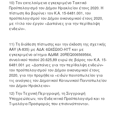
10) Τον εκτελούμενο εγκεκριμένο Τακτικό
Προϋπολογισμό του Δήμου Ηρακλείου έτους 2020. Η
πίστωση θα βαρύνει τον Κ.Α. 15-6481.001, του
προϋπολογισμού του Δήμου οικονομικού έτους 2020,
με τίτλο του έργου «Δαπάνες για την περίθαλψη
ενδεών».
11) Τη διάθεση πίστωσης και την έκδοση της σχετικής
ΑΑΥ (A-835) με ΑΔΑ: 6Ω6ΣΩ0Ο-Η7Τ και με
εγκεκριμένο αίτημα ΑΔΑΜ: 20REQ006569564,
συνολικού ποσού 20.625,89 ευρώ σε βάρος του Κ.Α. 15-
6481.001 με «Δαπάνες για την περίθαλψη ενδεών»
του προϋπολογισμού του Δήμου οικονομικού έτους
2020, για την προμήθεια «ειδών παντοπωλείου για
τις ανάγκες του Δημοτικού Κοινωνικού Παντοπωλείου
του Δήμου Ηράκλειου»
12) Την Τεχνική Περιγραφή, τη Συγγραφή
Υποχρεώσεων, τον Ενδεικτικό Προϋπολογισμό και το
Τιμολόγιο Προσφοράς που επισυνάπτονται.