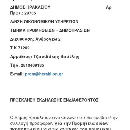
2018
ΔΗΜΟΣ ΗΡΑΚΛΕΙΟΥ Aρ.
Πρωτ.:
29735
2017
Δ/ΝΣΗ ΟΙΚΟΝΟΜΙΚΩΝ ΥΠΗΡΕΣΙΩΝ
2016
ΤΜΗΜΑ ΠΡΟΜΗΘΕΙΩΝ – ΔΗΜΟΠΡΑΣΙΩΝ
2015
Διεύθυνση: Ανδρόγεω 2
2013
Τ.Κ.71202
Αρμόδιος: Τζανιδάκης Βασίλης
Τηλ. 2810409185
Ο
E
-
mail
:
prom
@
heraklion
.
gr
ΤΟΠΟΣ
ΜΑΣ
ΠΟΛΙΤΙΣΜΟΣ
ΠΡΟΣΚΛΗΣΗ ΕΚΔΗΛΩΣΗΣ ΕΝΔΙΑΦΕΡΟΝΤΟΣ
ΑΝΘΕΚΤΙΚΗ
ΠΟΛΗ
Ο Δήμος Ηρακλείου ανακοινώνει ότι θα προβεί στην
συλλογή προσφορών
για την Προμήθεια
ειδών
παντοπωλείου για τις ανάγκες του Δημοτικού