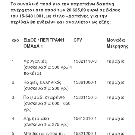
Το συνολικό ποσό για την παραπάνω δαπάνη
ανέρχεται στο ποσό των 20.625,89 ευρώ σε βάρος
του
15-6481.001, με τίτλο «Δαπάνες για την
περίθαλψη ενδεών» και αναλύεται ως εξής:
α/α
ΕΙΔΟΣ / ΠΕΡΙΓΡΑΦΗ
CPV
Μονάδα
ΟΜΑΔΑ 1
Μέτρησης
1
Φρυγανιές
15821110-3
τεμάχιο
(συσκευασία 500 γρ./ 4
πακέτα)
2
Καφές ελληνικός
15861000-1
τεμάχιο
(συσκευασία 200 γρ.)
3
Παξιμάδι σταρένιο
15821150-5
τεμάχιο
(συσκευασία 600 - 650
γρ.)
4
Δημητριακά
15613310-4
τεμάχιο
(συσκευασία 375 γρ.)
5
Μπισκότα τύπου πτι -
15821200-1
τεμάχιο