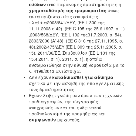
εσόδων
από παράνομες δραστηριότητες ή
χρηματοδότηση της τρομοκρατίας
όπως
αυτά ορίζονται στις αποφάσεις-
πλαίσια2008/841/ΔΕΥ, (ΕΕ L 300 της
11.11.2008 σ.42), (ΕΕ C 195 της 25.6.1997, σ. 1)
,2003/568/ΔΕΥ, (ΕΕ L 192 της31.7.2003, σ. 54),
2803/2000 (Α' 48), (ΕΕ C 316 της 27.11.1995, σ.
48),2002/475/ΔΕΥ (ΕΕ L 309 της 25.11.2005, σ.
15), 2011/36/ΕΕ, Συμβουλίου (ΕΕ L 101 της
15.4.2011, σ. 1), 2011, σ. 1), η οποία
ενσωματώθηκε στην εθνική νομοθεσία με το
ν. 4198/2013 αντίστοιχα.
Δεν έχουν
καταδικασθεί για αδίκημα
σχετικό με την άσκηση της επαγγελματικής
τους δραστηριότητας.
Έχουν λάβει γνώση των όρων των τεχνικών
προδιαγραφών, της συγγραφής
υποχρεώσεων και του ενδεικτικού
προϋπολογισμό της προμήθειας και
συμφωνούν
με αυτούς.