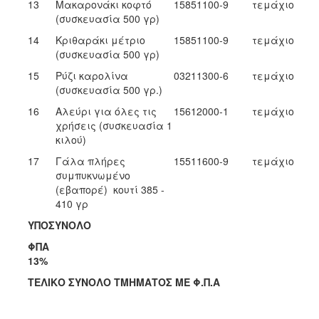
13
Μακαρονάκι κοφτό
15851100-9
τεμάχιο
(συσκευασία 500 γρ)
14
Κριθαράκι μέτριο
15851100-9
τεμάχιο
(συσκευασία 500 γρ)
15
Ρύζι καρολίνα
03211300-6
τεμάχιο
(συσκευασία 500 γρ.)
16
Αλεύρι για όλες τις
15612000-1
τεμάχιο
χρήσεις (συσκευασία 1
κιλού)
17
Γάλα πλήρες
15511600-9
τεμάχιο
συμπυκνωμένο
(εβαπορέ) κουτί 385 -
410 γρ
ΥΠΟΣΥΝΟΛΟ
ΦΠΑ
13%
ΤΕΛΙΚΟ ΣΥΝΟΛΟ ΤΜΗΜΑΤΟΣ ΜΕ Φ.Π.Α