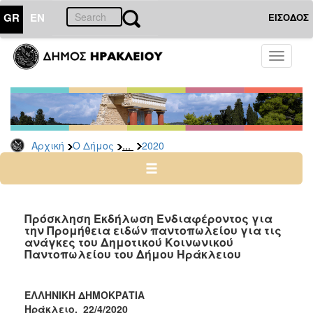
GR
EN
ΕΙΣΟΔΟΣ
Ο
Toggle
ΔΗΜΟΣ
navigati
Διακηρύξεις
-
Δημοπρασίες
Αρχείο
...
Αρχική
Ο Δήμος
2020
2026
2025
2024
Πρόσκληση Εκδήλωση Ενδιαφέροντος για
2023
την Προμήθεια ειδών παντοπωλείου για τις
ανάγκες του Δημοτικού Κοινωνικού
2022
Παντοπωλείου του Δήμου Ηράκλειου
2021
2020
ΕΛΛΗΝΙΚΗ ΔΗΜΟΚΡΑΤΙΑ
2019
Ηράκλειο, 2
2
/4/2020