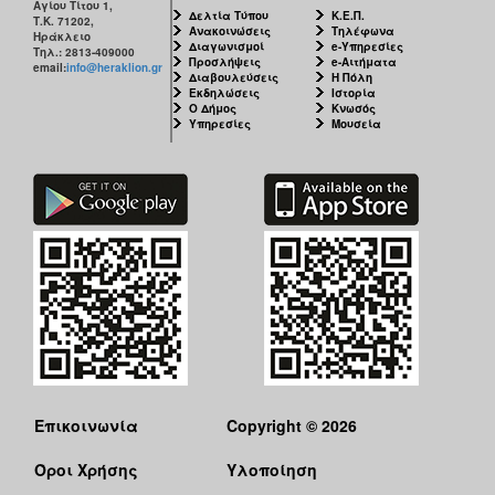
Αγίου Τίτου 1,
Δελτία Τύπου
Κ.Ε.Π.
Τ.Κ. 71202,
Ανακοινώσεις
Τηλέφωνα
Ηράκλειο
Διαγωνισμοί
e-Υπηρεσίες
Τηλ.: 2813-409000
Προσλήψεις
e-Αιτήματα
email:
info@heraklion.gr
Διαβουλεύσεις
Η Πόλη
Εκδηλώσεις
Ιστορία
Ο Δήμος
Κνωσός
Υπηρεσίες
Μουσεία
Επικοινωνία
Copyright © 2026
Όροι Χρήσης
Υλοποίηση