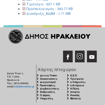
Τιμολόγιο - 607.1 KB
Προϋπολογισμός - 393.77 KB
Διακήρυξη_ΑΔΑΜ - 1.71 MB
Χάρτης Ιστοχώρου
Αγίου Τίτου 1,
Δελτία Τύπου
Κ.Ε.Π.
Τ.Κ. 71202,
Ανακοινώσεις
Τηλέφωνα
Ηράκλειο
Διαγωνισμοί
e-Υπηρεσίες
Τηλ.: 2813-409000
Προσλήψεις
e-Αιτήματα
email:
info@heraklion.gr
Διαβουλεύσεις
Η Πόλη
Εκδηλώσεις
Ιστορία
Ο Δήμος
Κνωσός
Υπηρεσίες
Μουσεία