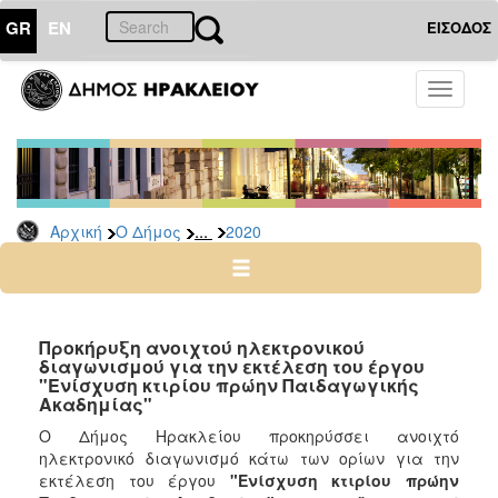
GR
EN
ΕΙΣΟΔΟΣ
Ο
Toggle
ΔΗΜΟΣ
navigati
Διακηρύξεις
-
Δημοπρασίες
Αρχείο
...
Αρχική
Ο Δήμος
2020
2026
2025
2024
Προκήρυξη ανοιχτού ηλεκτρονικού
2023
διαγωνισμού για την εκτέλεση του έργου
"Ενίσχυση κτιρίου πρώην Παιδαγωγικής
2022
Ακαδημίας"
2021
O Δήμος Ηρακλείου προκηρύσσει ανοιχτό
2020
ηλεκτρονικό διαγωνισμό κάτω των ορίων για την
εκτέλεση του έργου
"Ενίσχυση κτιρίου πρώην
2019