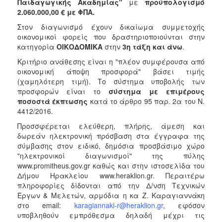
Παιδαγωγικής Ακαδημίας"
με
προϋπολογισμό
2018
2.060.000,00 € με ΦΠΑ.
2017
Στον διαγωνισμό έχουν δικαίωμα συμμετοχής
οικονομικοί φορείς που δραστηριοποιούνται στην
2016
κατηγορία
ΟΙΚΟΔΟΜΙΚΑ
στην
3η τάξη και άνω
.
2015
Κριτήριο ανάθεσης είναι η "πλέον συμφέρουσα από
2013
οικονομική άποψη προσφορά" βάσει τιμής
(χαμηλότερη τιμή). Το σύστημα υποβολής των
προσφορών είναι το
σύστημα με επιμέρους
ποσοστά έκπτωσης
κατά το άρθρο 95 παρ. 2α του Ν.
4412/2016.
Ο
Προσσφέρεται ελεύθερη, πλήρης, άμεση και
ΤΟΠΟΣ
ΜΑΣ
δωρεάν ηλεκτρονική πρόσβαση στα έγγραφα της
σύμβασης στον ειδικό, δημόσια προσβάσιμο χώρο
"ηλεκτρονικοί διαγωνισμοί" της πύλης
ΠΟΛΙΤΙΣΜΟΣ
www.promitheus.gov.gr καθώς και στην ιστοσελίδα του
Δήμου Ηρακλείου www.heraklion.gr. Περαιτέρω
ΑΝΘΕΚΤΙΚΗ
πληροφορίες δίδονται από την Δ/νση Τεχνικών
ΠΟΛΗ
Έργων & Μελετών, αρμόδια η κα Ζ. Καραγιαννάκη
στο email:
karagiannaki-r@heraklion.gr
, εφόσον
υποβληθούν εμπρόθεσμα δηλαδή μέχρι τις