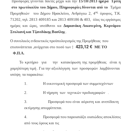
Προσφορές γίνονται δεκτές μέχρι και την
15/10/2013 ημέρα
Τρίτη
στο πρωτόκολλο του Δήμου, Πληροφορίες δίνονται από το
Τμήμα
ος
Προμηθειών
του Δήμου Ηρακλείου, Ανδρόγεω 2, 4
όροφος, Τ.Κ.
71202, τηλ. 2813 409185 και 2813 409186 & 403,
όλες τις εργάσιμες
ημέρες και ώρες, υπεύθυνοι κα
Δαμιανάκη Αικατερίνη, Κορνάρου
Στυλιανή και Τζανιδάκης Βασίλης
.
Ο συνολικός ενδεικτικός προϋπολογισμός της Προμήθειας
που
:
423,12 €
επισυνάπτεται ,ανέρχεται στο ποσό των
ΜΕ ΤΟ
Φ.Π.Α.
Το κριτήριο
για
την
κατακύρωση της προμήθειας
είναι η
χαμηλότερη τιμή . Για την αξιολόγηση
των
προσφορών
λαμβάνονται
υπόψη
τα παρακάτω:
1.
Η οικονομική προσφορά των συμμετεχόντων
2.
Η τήρηση
των
τεχνικών προδιαγραφών
.
3.
Προσφορά που είναι αόριστη και ανεπίδεκτη
εκτίμησης απορρίπτεται.
4.
Προσφορά που παρουσιάζει ουσιώδεις αποκλίσεις
από τους όρους και τις