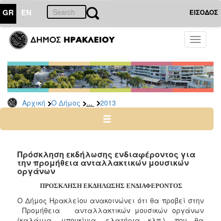
GR
EN
ΕΙΣΟΔΟΣ
Ο
Toggle
ΔΗΜΟΣ
navigati
Διακηρύξεις
-
Δημοπρασίες
Αρχείο
...
Αρχική
Ο Δήμος
2013
2026
2025
2024
Πρόσκληση εκδήλωσης ενδιαφέροντος για
2023
την προμήθεια ανταλλακτικών μουσικών
οργάνων
2022
ΠΡΟΣΚΛΗΣΗ ΕΚΔΗΛΩΣΗΣ ΕΝΔΙΑΦΕΡΟΝΤΟΣ
2021
Ο Δήμος Ηρακλείου ανακοινώνει ότι θα προβεί στην
2020
Προμήθεια ανταλλακτικών μουσικών οργάνων
2019
(καλάμια, μπουκίνια, ελατήρια κλπ.), που θα