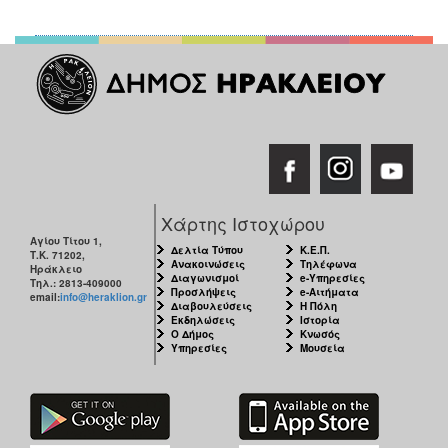
Χάρτης Ιστοχώρου
Αγίου Τίτου 1,
Δελτία Τύπου
Κ.Ε.Π.
Τ.Κ. 71202,
Ανακοινώσεις
Τηλέφωνα
Ηράκλειο
Διαγωνισμοί
e-Υπηρεσίες
Τηλ.: 2813-409000
Προσλήψεις
e-Αιτήματα
email:
info@heraklion.gr
Διαβουλεύσεις
Η Πόλη
Εκδηλώσεις
Ιστορία
Ο Δήμος
Κνωσός
Υπηρεσίες
Μουσεία