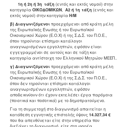
1η ή 2η ή 3η τάξη
(εντός και εκτός νομού) στην
κατηγορία
ΟΙΚΟΔΟΜΙΚΩΝ
,
Α2 ή 1η
τάξη
(εντός και
εκτός νομού) στην κατηγορία
Η/Μ
β) Διαγωνιζόμενοι
προερχόμενοι από κράτη μέλη
της Ευρωπαϊκής Ένωσης ή του Ευρωπαϊκού
Οικονομικού Χώρου (Ε.Ο.Χ) ή της Σ.Δ.Σ. του Π.Ο.Ε.,
όπου τηρούνται επίσημοι κατάλογοι
αναγνωρισμένων εργοληπτών, εφόσον είναι
εγγεγραμμένοι σε αυτούς και σε τάξη και
κατηγορία αντίστοιχη του Ελληνικού Μητρώου ΜΕΕΠ..
γ) Διαγωνιζόμενοι
προερχόμενοι από κράτη μέλη
της Ευρωπαϊκής Ένωσης ή του Ευρωπαϊκού
Οικονομικού Χώρου (Ε.Ο.Χ) ή της Σ.Δ.Σ. του Π.Ο.Ε.,
όπου δεν τηρούνται επίσημοι κατάλογοι
αναγνωρισμένων εργοληπτών, εφόσον
αποδεικνύουν ότι έχουν εκτελέσει έργα παρόμοια
(ποιοτικά και ποσοτικά) με το δημοπρατούμενο.
Για τη συμμετοχή στο διαγωνισμό απαιτείται η
κατάθεση εγγυητικής επιστολής ύψους
14.327,34 €
που θα απευθύνεται είτε στην υπηρεσία που
διεξάγει το διαγωνισμό, είτε στο φορέα