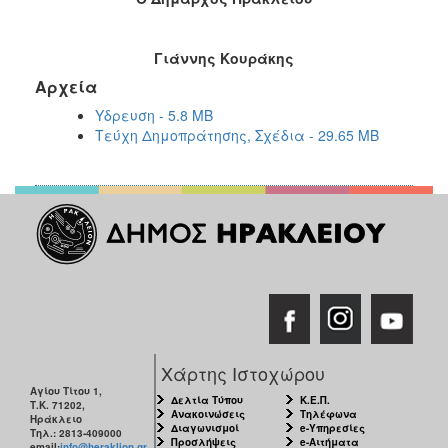
Γιάννης Κουράκης
Αρχεία
Υδρευση - 5.8 MB
Τεύχη Δημοπράτησης, Σχέδια - 29.65 MB
Χάρτης Ιστοχώρου
Αγίου Τίτου 1,
Δελτία Τύπου
Κ.Ε.Π.
Τ.Κ. 71202,
Ανακοινώσεις
Τηλέφωνα
Ηράκλειο
Διαγωνισμοί
e-Υπηρεσίες
Τηλ.: 2813-409000
Προσλήψεις
e-Αιτήματα
email:
info@heraklion.gr