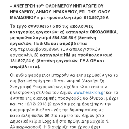
ου
« ΑΝΕΓΕΡΣΗ 10
ΟΛΟΗΜΕΡΟΥ ΝΗΠΙΑΓΩΓΕΙΟΥ
2018
ΗΡΑΚΛΕΙΟΥ, ΔΗΜΟΥ ΗΡΑΚΛΕΙΟΥ, ΕΠΙ ΤΗΣ ΟΔΟΥ
2017
ΜΕΛΙΔΩΝΙΟΥ » με
προϋπολογισμό 913.597,29 €.
2016
Το έργο συντίθεται από τις ακόλουθες
κατηγορίες εργασιών: α) κατηγορία ΟΙΚΟΔΟΜΙΚΑ,
2015
με προϋπολογισμό 584.839,56 €
(
δαπάνη
2013
εργασιών, ΓΕ & ΟΕ και απρόβλεπτα
συμπεριλαμβανομένων των απολογιστικών
εργασιών)
, β) κατηγορία ΗΜ με προϋπολογισμό
131.527,24 € (δαπάνη εργασιών, ΓΕ & ΟΕ και
απρόβλεπτα).
Ο
ΤΟΠΟΣ
Οι ενδιαφερόμενοι μπορούν να ενημερωθούν για τα
ΜΑΣ
συμβατικά τεύχη του διαγωνισμού (Διακήρυξη,
Συγγραφή Υποχρεώσεων, σχέδια κλπ.) από την
ΠΟΛΙΤΙΣΜΟΣ
ηλεκτρονική σελίδα του Δήμου
www.heraklion.gr
και το
έντυπο της οικονομικής προσφοράς θα δίνεται μέχρι
και τις 12/12/ 2013 (2 εργάσιμες ημέρες) πριν την
ΑΝΘΕΚΤΙΚΗ
ΠΟΛΗ
ημερομηνία διεξαγωγής της δημοπρασίας με
καταβολή ποσού
5€
στο ταμείο του Δήμου (στο
Δημοτικό κτίριο Loggia ή στο πρώην Δημαρχείο Ν.
Αλικαρνασσού). Η διακήρυξη του έργου έχει