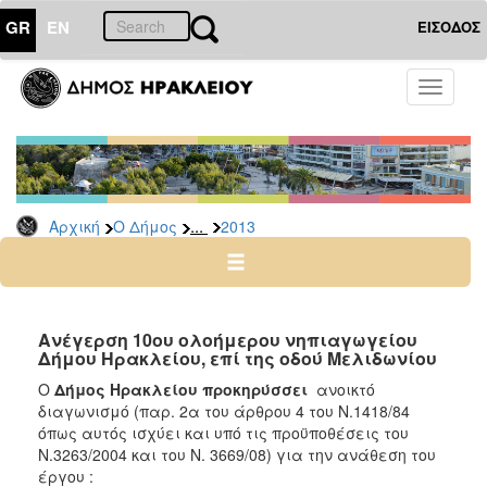
GR
EN
ΕΙΣΟΔΟΣ
Ο
Toggle
ΔΗΜΟΣ
navigati
Διακηρύξεις
-
Δημοπρασίες
Αρχείο
...
Αρχική
Ο Δήμος
2013
2026
2025
2024
Ανέγερση 10ου ολοήμερου νηπιαγωγείου
2023
Δήμου Hρακλείου, επί της οδού Mελιδωνίου
2022
Ο
Δήμος Ηρακλείου προκηρύσσει
ανοικτό
διαγωνισμό (παρ. 2α του άρθρου 4 του Ν.1418/84
2021
όπως αυτός ισχύει και υπό τις προϋποθέσεις του
2020
Ν.3263/2004 και του Ν. 3669/08) για την ανάθεση του
έργου :
2019