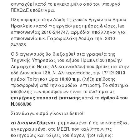
συνταχθεί κατά το εγκεκριμένο από τον υπουργό
ΠΕΧΩΔΕ υπόδειγμα.
Πληροφορίες στην Δ/νση Τεχνικών Έργων του Δήμου
Ηρακλείου κατά τις εργάσιμες ημέρες & ώρες, fax
επικοινωνίας 2810-244747, αρμόδιοι υπάλληλοι για
επικοινωνία κ.κ. Γαροφαλάκη Λουίζα τηλ. 2810-
247523.
Ο διαγωνισμός θα διεξαχθεί στα γραφεία της
Τεχνικής Υπηρεσίας του Δήμου Ηρακλείου (πρώην
Δημαρχείο Νέας Αλικαρνασσού) που βρίσκεται στην
οδό Διονυσίου 13Α,
Ν. Αλικαρνασσός, την 17/12/
2013
ημέρα Τρίτη και ώρα
10:00 π.μ
. (λήξη επίδοσης
προσφορών) από την αρμόδια επιτροπή. Το σύστημα
υποβολής των προσφορών είναι το σύστημα με
επιμέρους ποσοστά έκπτωσης
κατά το
άρθρο 4 του
Ν.3669/08
Στον διαγωνισμό γίνονται δεκτοί:
α) Διαγωνιζόμενοι
, μεμονωμένοι ή σε κοινοπραξία,
εγγεγραμμένοι στο ΜΕΕΠ, που καλύπτουν τις
κατηγορίες και τάξεις του έργου, ήτοι τάξεις: