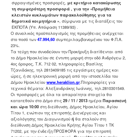
σφραγισμένες προσφορές,
με κριτήριο κατακύρωσης
2018
τη συμφερότερη προσφορά ,
για την «
Προμήθεια
κλειστών κυκλωμάτων παρακολούθησης για τα
2017
δημοτικά κοιμητήρια
»
, σύμφωνα με τις διατάξεις του
2016
ΕΚΠΟΤΑ (Υπ. Απόφαση 11389/93) .
Ο συνολικός προϋπολογισμός της προμήθειας ανέρχεται
2015
στο ποσό των
47.994,60
συμπεριλαμβανομένου του
Φ.Π.Α.
2013
23%.
Τα τεύχη που συνοδεύουν την Προκήρυξη διατίθενται από
το Δήμο Ηρακλείου σε έντυπη μορφή στην οδό Ανδρόγεω 2,
4ος όροφος, Τ.Κ. 712 02, πληροφορίες Βασίλης
Τζανιδάκης, τηλ 2813409185 τις εργάσιμες ημέρες και
Ο
ώρες, ή σε ηλεκτρονική μορφή από την ιστοσελίδα του
ΤΟΠΟΣ
Δήμου Ηρακλείου
www
.
heraklion
.
gr
.Πληροφορίες για
ΜΑΣ
τεχνικά θέματα: Αλεξανδράκης Ιωάννης, τηλ.2810301549.
Οι προσφορές με όλα τα απαραίτητα στοιχεία θα
ΠΟΛΙΤΙΣΜΟΣ
κατατεθούν στο Δήμο στις
29 / 11 / 2013
ημέρα
Παρασκευή
και ώρα 10:00
στη διεύθυνση, Δήμος Ηρακλείου, Αγίου
ΑΝΘΕΚΤΙΚΗ
Τίτου 1, ενώπιον της επιτροπής Διενέργειας και
ΠΟΛΗ
αξιολόγησης του Διαγωνισμού
ή
θα σταλούν στη
διεύθυνση Δήμος Ηρακλείου Κρήτης Αγίου Τίτου 1 ΤΚ
71202, με την ένδειξη ΠΡΟΣΦΟΡΑ για την επιτροπή