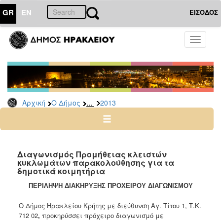
GR
EN
ΕΙΣΟΔΟΣ
Ο
Toggle
ΔΗΜΟΣ
navigati
Διακηρύξεις
-
Δημοπρασίες
Αρχείο
...
Αρχική
Ο Δήμος
2013
2026
2025
2024
Διαγωνισμός Προμήθειας κλειστών
2023
κυκλωμάτων παρακολούθησης για τα
δημοτικά κοιμητήρια
2022
ΠΕΡΙΛΗΨΗ ΔΙΑΚΗΡΥΞΗΣ ΠΡΟΧΕΙΡΟΥ ΔΙΑΓΩΝΙΣΜΟΥ
2021
2020
Ο Δήμος Ηρακλείου Κρήτης με διεύθυνση Αγ. Τίτου 1, Τ.Κ.
712 02
,
προκηρύσσει πρόχειρο διαγωνισμό με
2019