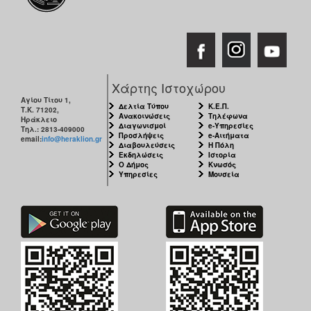
Χάρτης Ιστοχώρου
Αγίου Τίτου 1,
Δελτία Τύπου
Κ.Ε.Π.
Τ.Κ. 71202,
Ανακοινώσεις
Τηλέφωνα
Ηράκλειο
Διαγωνισμοί
e-Υπηρεσίες
Τηλ.: 2813-409000
Προσλήψεις
e-Αιτήματα
email:
info@heraklion.gr
Διαβουλεύσεις
Η Πόλη
Εκδηλώσεις
Ιστορία
Ο Δήμος
Κνωσός
Υπηρεσίες
Μουσεία