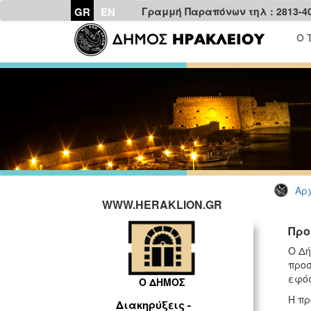
GR
EN
Γραμμή Παραπόνων τηλ : 2813-4
Ο 
Αρχ
WWW.HERAKLION.GR
Προ
Ο Δή
προσ
εφόσ
Ο ΔΗΜΟΣ
Η πρ
Διακηρύξεις -