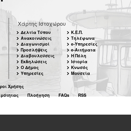
Χάρτης Ιστοχώρου
Δελτία Τύπου
Κ.Ε.Π.
Ανακοινώσεις
Τηλέφωνα
Διαγωνισμοί
e-Υπηρεσίες
Προσλήψεις
e-Αιτήματα
Διαβουλεύσεις
Η Πόλη
Εκδηλώσεις
Ιστορία
Ο Δήμος
Κνωσός
Υπηρεσίες
Μουσεία
ροι Χρήσης
ιμότητας
Πλοήγηση
FAQs
RSS