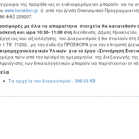
γγραφα της προμήθειας οι ενδιαφερόμενοι μπορούν να τα ανα
ου
www.heraklion.gr
ή από την Δ/νση Οικονομικού Προγραμματισ
86 ΦΑΞ 229207.
ροσφορές με όλα τα απαραίτητα στοιχεία θα κατατεθούν στο
σκευή και ώρα 10:30- 11:00 στη
διεύθυνση, Δήμος Ηρακλείου, Α
έργειας και αξιολόγησης του Διαγωνισμού ή θα σταλούν στη 
υ 1 ΤΚ 71202, με την ένδειξη ΠΡΟΣΦΟΡΑ για την επιτροπή Διε
κτρομηχανολογικών Υλικών
για το έργο
«Συντήρηση Ενετι
ημέρα πριν από την ορισμένη ημερομηνία της διεξαγωγής τη
φράγισης των δικαιολογητικών μπορούν να παρίστανται οι νό
εία
Τα αρχεία του διαγωνισμού - 398.03 KB