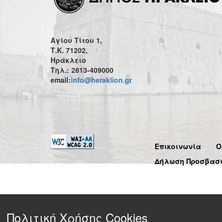
Αγίου Τίτου 1,
Τ.Κ. 71202,
Ηράκλειο
Τηλ.: 2813-409000
email:
info@heraklion.gr
Επικοινωνία
Ό
Δήλωση Προσβασ
Πολιτική Χρήσης Cookies