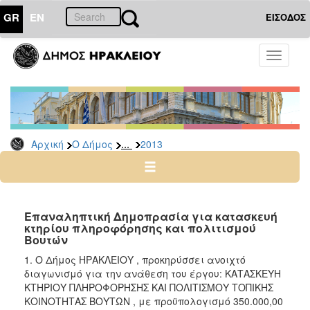
GR
EN
ΕΙΣΟΔΟΣ
Ο
Toggle
ΔΗΜΟΣ
navigati
Διακηρύξεις
-
Δημοπρασίες
Αρχείο
...
Αρχική
Ο Δήμος
2013
2026
2025
2024
Επαναληπτική Δημοπρασία για κατασκευή
2023
κτηρίου πληροφόρησης και πολιτισμού
Βουτών
2022
1. Ο Δήμος ΗΡΑΚΛΕΙΟΥ , προκηρύσσει ανοιχτό
2021
διαγωνισμό για την ανάθεση του έργου: ΚΑΤΑΣΚΕΥΗ
2020
ΚΤΗΡΙΟΥ ΠΛΗΡΟΦΟΡΗΣΗΣ ΚΑΙ ΠΟΛΙΤΙΣΜΟΥ ΤΟΠΙΚΗΣ
ΚΟΙΝΟΤΗΤΑΣ ΒΟΥΤΩΝ , με προϋπολογισμό 350.000,00
2019