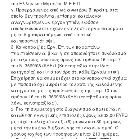
του Ελληνικού Μητρώου Μ.Ε.Ε.Π.
γ. Προερχόμενες από ως ανωτέρω β΄ κράτη, στα
οποία δεν τηρούνται επίσημοι κατάλογοι
αναγνωρισμένων εργοληπτών, εφόσον
αποδεικνύουν ότι έχουν εκτελέσει έργα παρόμοια
με το δημοπρατούμενο, από ποιοτική
και ποσοτική άποψη.
δ. Κοινοπραξίες Εργ. Επ. των παραπάνω
περιπτώσεων α, β και γ σε οποιονδήποτε συνδυασμό
μεταξύ τους, υπό τους όρους του άρθρου 16 παρ. 7
του Ν. 3669/08 (ΚΔΕ)1 (Κοινοπραξία στην ίδια
κατηγορία) και υπό τον όρο ότι κάθε Εργοληπτική
Επιχείρηση θα συμμετέχει στο κοινοπρακτικό σχήμα
με ποσοστό όχι μικρότερο του 25% της καλούμενης
κατηγορίας με τις προϋποθέσεις της παρ. 10 του
άρθρου 16 του Ν. 3669/08 (ΚΔΕ) (αναβάθμιση ορίου
λόγω κοινοπραξίας ).
5. Για τη συμμετοχή στο διαγωνισμό απαιτείται η
κατάθεση εγγυητικής επιστολής ύψους 5.632,00 ΕΥΡΩ
με ισχύ τουλάχιστον έξι (6) μηνών και 30 ημερών,
μετά την ημέρα διεξαγωγής του διαγωνισμού. Ο
χρόνος ισχύος των προσφορών είναι 210 ημέρες.