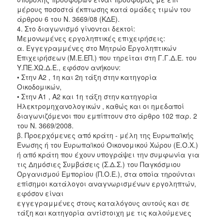
μέρους ποσοστά έκπτωσης κατά ομάδες τιμών του
άρθρου 6 του Ν. 3669/08 (ΚΔΕ).
4. Στο διαγωνισμό γίνονται δεκτοί:
Μεμονωμένες εργοληπτικές επιχειρήσεις:
α. Εγγεγραμμένες στο Μητρώο Εργοληπτικών
Επιχειρήσεων (Μ.Ε.ΕΠ.) που τηρείται στη Γ.Γ.Δ.Ε. του
Υ.ΠΕ.ΧΩ.Δ.Ε., εφόσον ανήκουν:
• Στην Α2 , 1η και 2η τάξη στην κατηγορία
Οικοδομικών,
• Στην A1 , A2 και 1η τάξη στην κατηγορία
Ηλεκτρομηχανολογικών , καθώς και οι ημεδαποί
διαγωνιζόμενοι που εμπίπτουν στο άρθρο 102 παρ. 2
του Ν. 3669/2008.
β. Προερχόμενες από κράτη - μέλη της Ευρωπαϊκής
Ένωσης ή του Ευρωπαϊκού Οικονομικού Χώρου (Ε.Ο.Χ.)
ή από κράτη που έχουν υπογράψει την συμφωνία για
τις Δημόσιες Συμβάσεις (Σ.Δ.Σ.) του Παγκόσμιου
Οργανισμού Εμπορίου (Π.Ο.Ε.), στα οποία τηρούνται
επίσημοι κατάλογοι αναγνωρισμένων εργοληπτών,
εφόσον είναι
εγγεγραμμένες στους καταλόγους αυτούς και σε
τάξη και κατηγορία αντίστοιχη με τις καλούμενες