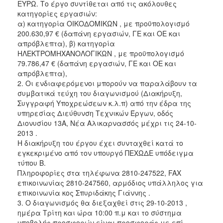
ΕΥΡΩ. Το έργο συντίθεται από τις ακόλουθες
2018
κατηγορίες εργασιών:
α) κατηγορία ΟΙΚΟΔΟΜΙΚΩΝ , με προϋπολογισμό
2017
200.630,97 € (δαπάνη εργασιών, ΓΕ και ΟΕ και
2016
απρόβλεπτα), β) κατηγορία
ΗΛΕΚΤΡΟΜΗΧΑΝΟΛΟΓΙΚΩΝ , με προϋπολογισμό
2015
79.786,47 € (δαπάνη εργασιών, ΓΕ και ΟΕ και
2013
απρόβλεπτα),
2. Οι ενδιαφερόμενοι μπορούν να παραλάβουν τα
συμβατικά τεύχη του διαγωνισμού (Διακήρυξη,
Συγγραφή Υποχρεώσεων κ.λ.π) από την έδρα της
υπηρεσίας Διεύθυνση Τεχνικών Έργων, οδός
Ο
Διονυσίου 13Α, Νέα Αλικαρνασσός μέχρι τις 24-10-
ΤΟΠΟΣ
2013 .
ΜΑΣ
Η διακήρυξη του έργου έχει συνταχθεί κατά το
εγκεκριμένο από τον υπουργό ΠΕΧΩΔΕ υπόδειγμα
ΠΟΛΙΤΙΣΜΟΣ
τύπου Β.
Πληροφορίες στα τηλέφωνα 2810-247522, FAX
ΑΝΘΕΚΤΙΚΗ
επικοινωνίας 2810-247560, αρμόδιος υπάλληλος για
ΠΟΛΗ
επικοινωνία κος Σπυριδάκης Γιάννης .
3. Ο διαγωνισμός θα διεξαχθεί στις 29-10-2013 ,
ημέρα Tρίτη και ώρα 10:00 π.μ και το σύστημα
υποβολής προσφορών είναι προσφοράς με επί