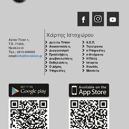
Χάρτης Ιστοχώρου
Αγίου Τίτου 1,
Δελτία Τύπου
Κ.Ε.Π.
Τ.Κ. 71202,
Ανακοινώσεις
Τηλέφωνα
Ηράκλειο
Διαγωνισμοί
e-Υπηρεσίες
Τηλ.: 2813-409000
Προσλήψεις
e-Αιτήματα
email:
info@heraklion.gr
Διαβουλεύσεις
Η Πόλη
Εκδηλώσεις
Ιστορία
Ο Δήμος
Κνωσός
Υπηρεσίες
Μουσεία