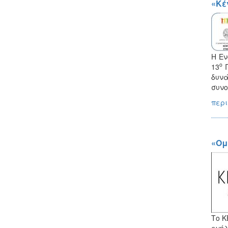
«Κέ
Η Εν
ο
13
Π
δυνά
συνο
περι
«Ομ
Το K
ενήλ