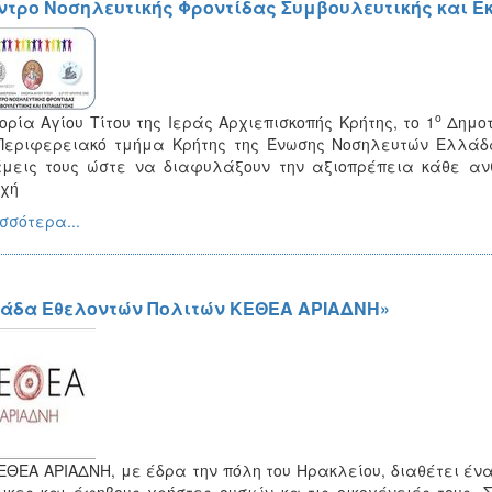
ντρο Νοσηλευτικής Φροντίδας Συμβουλευτικής και E
ο
ορία Αγίου Τίτου της Ιεράς Αρχιεπισκοπής Κρήτης, το 1
Δημοτ
εριφερειακό τμήμα Κρήτης της Ένωσης Νοσηλευτών Ελλάδα
μεις τους ώστε να διαφυλάξουν την αξιοπρέπεια κάθε αν
χή
σσότερα...
άδα Εθελοντών Πολιτών ΚΕΘΕΑ ΑΡΙΑΔΝΗ»
EΘEA ΑΡΙΑΔΝΗ, με έδρα την πόλη του Ηρακλείου, διαθέτει ένα
ικες και έφηβους χρήστες ουσιών κα τις οικογένειές τους. 