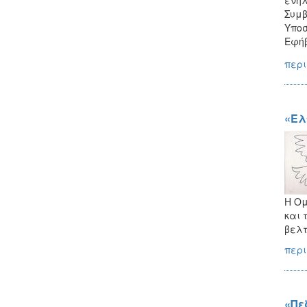
Συμβ
Υποσ
Εφή
περι
«Ελ
Η Ο
και 
βελτ
περι
«Πε