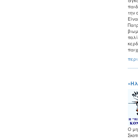
αγκα
παιδ
την 
Είνα
Πατρ
βιωμ
πολί
κερδ
παιχ
περι
«Ηλ
Ο μη
Σκοπ