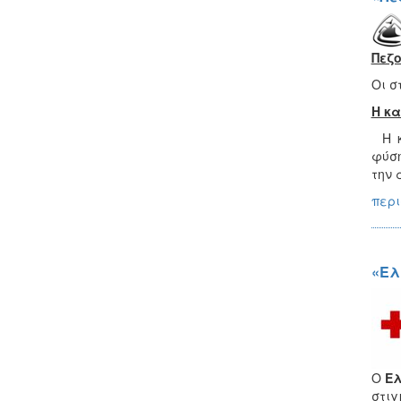
Πεζ
Οι σ
Η κ
Η κι
φύση
την 
περι
«Ελ
Ο
Ελ
στιγ