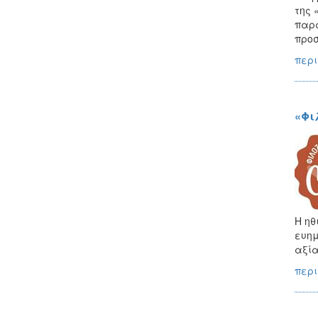
της 
παρα
προσ
περι
«Φι
Η ηθ
ευημ
αξία
περι