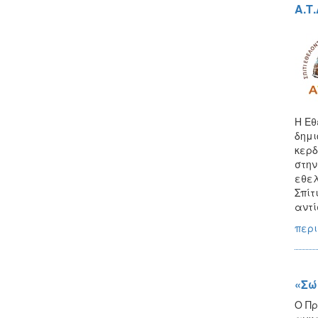
Α.Τ
Η Εθ
δημι
κερδ
στην
εθελ
Σπίτ
αντί
περι
«Σώ
Ο Πρ