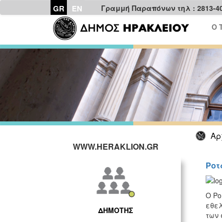
GR
EN
Γραμμή Παραπόνων τηλ : 2813-4
Ο 
Αρ
WWW.HERAKLION.GR
Ροτ
Ο Ρο
εθελ
ΔΗΜΟΤΗΣ
των 