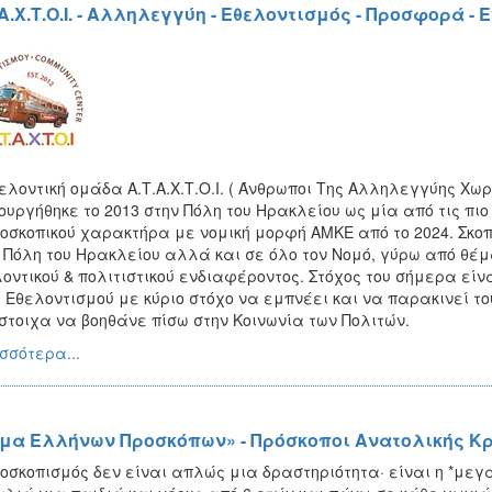
.Α.Χ.Τ.Ο.Ι. - Αλληλεγγύη - Εθελοντισμός - Προσφορά -
ελοντική ομάδα Α.Τ.Α.Χ.Τ.Ο.Ι. ( Άνθρωποι Της Αλληλεγγύης Χωρί
ουργήθηκε το 2013 στην Πόλη του Ηρακλείου ως μία από τις πιο
οσκοπικού χαρακτήρα με νομική μορφή ΑΜΚΕ από το 2024. Σκοπ
 Πόλη του Ηρακλείου αλλά και σε όλο τον Νομό, γύρω από θέμα
οντικού & πολιτιστικού ενδιαφέροντος. Στόχος του σήμερα είνα
ι Εθελοντισμού με κύριο στόχο να εμπνέει και να παρακινεί τ
στοιχα να βοηθάνε πίσω στην Κοινωνία των Πολιτών.
σσότερα...
μα Ελλήνων Προσκόπων» - Πρόσκοποι Ανατολικής Κ
οσκοπισμός δεν είναι απλώς μια δραστηριότητα· είναι η *μεγ