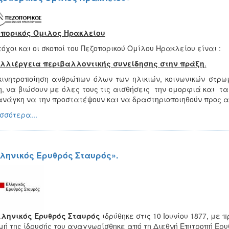
οπορικός
Όμιλος Ηρακλείου
τόχοι και οι σκοποί του Πεζοπορικού Ομίλου Ηρακλείου είναι :
αλλιέργεια περιβαλλοντικής συνείδησης στην πράξη
.
νητροποίηση ανθρώπων όλων των ηλικιών, κοινωνικών στρωμ
, να βιώσουν με όλες τους τις αισθήσεις την ομορφιά και τ
ανάγκη να την προστατέψουν και να δραστηριοποιηθούν προς α
σσότερα...
ληνικός Ερυθρός Σταυρός».
ληνικός Ερυθρός Σταυρός
ιδρύθηκε στις 10 Ιουνίου 1877, με
μή της ίδρυσής του αναγνωρίσθηκε από τη Διεθνή Επιτροπή Ερ