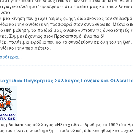
λιά για παιδιά και νέους από 6 ετών και πάνω σε κάθε γωνιά
αγωγικό σύστημα* προσφέρει στα παιδιά μας κάτι που λείπει 
ουσία.
ι μια κίνηση που χτίζει *αξίες ζωής*, διδάσκοντας τον σεβασμό
ίδα και την ανιδιοτελή προσφορά στον συνάνθρωπο. Μέσα από τ
ατική μάθηση, τα παιδιά μας ανακαλύπτουν τις δυνατότητές τ
τες. Συμμετέχοντας στον Προσκοπισμό, ένα παιδί
ίζει πολύτιμα εφόδια που θα το συνοδεύουν σε όλη του τη ζωή
νίδι και την περιπέτεια.
σσότερα...
ιαχτίδα»-Παγκρήτιος Σύλλογος Γονέων και Φίλων Π
 κερδοσκοπικός σύλλογος «Ηλιαχτίδα» ιδρύθηκε το 1992 στο Η
ός του είναι η υποστήριξη ― τόσο υλική, όσο και ηθική και ψυ