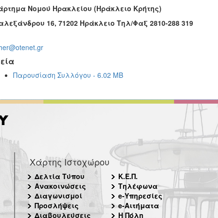
άρτημα Νομού Ηρακλείου (Ηράκλειο Κρήτης)
λεξάνδρου 16, 71202 Ηράκλειο Τηλ/Φαξ 2810-288 319
her@otenet.gr
εία
Παρουσίαση Συλλόγου - 6.02 MB
Χάρτης Ιστοχώρου
Δελτία Τύπου
Κ.Ε.Π.
Ανακοινώσεις
Τηλέφωνα
Διαγωνισμοί
e-Υπηρεσίες
Προσλήψεις
e-Αιτήματα
Διαβουλεύσεις
Η Πόλη