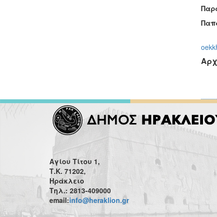
Παρ
Παπα
oekk
Αρχ
Αγίου Τίτου 1,
Τ.Κ. 71202,
Ηράκλειο
Τηλ.: 2813-409000
email:
info@heraklion.gr