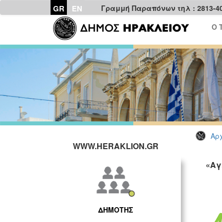
GR
EN
Γραμμή Παραπόνων τηλ : 2813-4
Ο 
Αρχ
WWW.HERAKLION.GR
«Αγ
ΔΗΜΟΤΗΣ