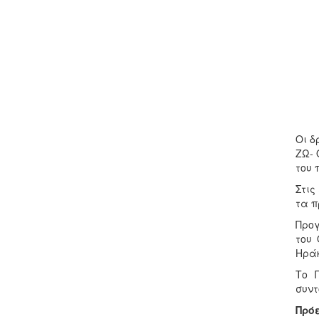
Οι δ
ΖΩ- 
του
Στις
τα π
Προγ
του 
Ηράκ
Το 
συντ
Πρό