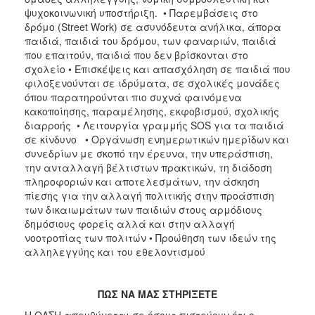
ψυχοκοινωνική υποστήριξη. • Παρεμβάσεις στο
δρόμο (Street Work) σε ασυνόδευτα ανήλικα, άπορα
παιδιά, παιδιά του δρόμου, των φαναριών, παιδιά
που επαιτούν, παιδιά που δεν βρίσκονται στο
σχολείο • Επισκέψεις και απασχόληση σε παιδιά που
φιλοξενούνται σε ιδρύματα, σε σχολικές μονάδες
όπου παρατηρούνται πιο συχνά φαινόμενα
κακοποίησης, παραμέλησης, εκφοβισμού, σχολικής
διαρροής • Λειτουργία γραμμής SOS για τα παιδιά
σε κίνδυνο • Οργάνωση ενημερωτικών ημερίδων και
συνεδρίων με σκοπό την έρευνα, την υπεράσπιση,
την ανταλλαγή βέλτιστων πρακτικών, τη διάδοση
πληροφοριών και αποτελεσμάτων, την άσκηση
πίεσης για την αλλαγή πολιτικής στην προάσπιση
των δικαιωμάτων των παιδιών στους αρμόδιους
δημόσιους φορείς αλλά και στην αλλαγή
νοοτροπίας των πολιτών • Προώθηση των ιδεών της
αλληλεγγύης και του εθελοντισμού
ΠΩΣ ΝΑ ΜΑΣ ΣΤΗΡΙΞΕΤΕ
Η ΟΑΣΗ απευθύνεται σε όσους πιστεύουν ότι ο