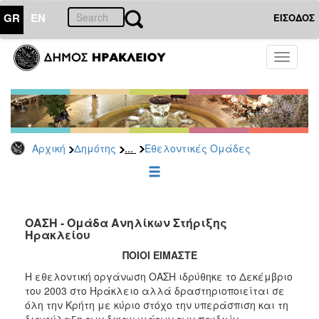
GR
EN
ΕΙΣΟΔΟΣ
ΔΗΜΟΤΗΣ
Toggle
navigati
ΕΠΙΚΑΙΡΟΤΗΤΑ
...
Αρχική
Δημότης
Εθελοντικές Ομάδες
ΕΠΙΣΚΕΠΤΗΣ
ΗΡΑΚΛΕΙΟ
ΓΙΑ...
ΟΑΣΗ - Ομάδα Ανηλίκων Στήριξης
Ηρακλείου
ΠΟΙΟΙ ΕΙΜΑΣΤΕ
Η εθελοντική οργάνωση ΟΑΣΗ ιδρύθηκε το Δεκέμβριο
του 2003 στο Ηράκλειο αλλά δραστηριοποιείται σε
όλη την Κρήτη με κύριο στόχο την υπεράσπιση και τη
διαφύλαξη των δικαιωμάτων των παιδιών.