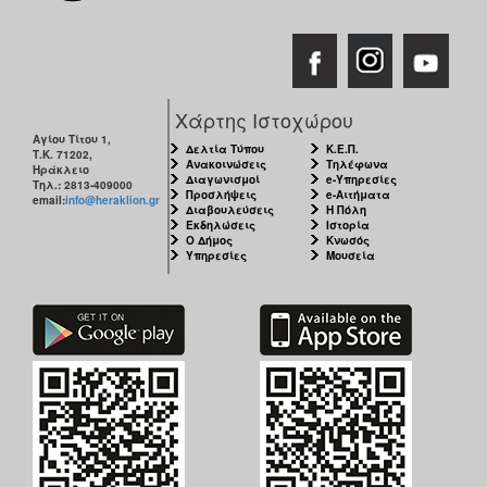
Χάρτης Ιστοχώρου
Αγίου Τίτου 1,
Δελτία Τύπου
Κ.Ε.Π.
Τ.Κ. 71202,
Ανακοινώσεις
Τηλέφωνα
Ηράκλειο
Διαγωνισμοί
e-Υπηρεσίες
Τηλ.: 2813-409000
Προσλήψεις
e-Αιτήματα
email:
info@heraklion.gr
Διαβουλεύσεις
Η Πόλη
Εκδηλώσεις
Ιστορία
Ο Δήμος
Κνωσός
Υπηρεσίες
Μουσεία