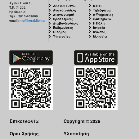
Αγίου Τίτου 1,
Δελτία Τύπου
Κ.Ε.Π.
Τ.Κ. 71202,
Ανακοινώσεις
Τηλέφωνα
Ηράκλειο
Διαγωνισμοί
e-Υπηρεσίες
Τηλ.: 2813-409000
Προσλήψεις
e-Αιτήματα
email:
info@heraklion.gr
Διαβουλεύσεις
Η Πόλη
Εκδηλώσεις
Ιστορία
Ο Δήμος
Κνωσός
Υπηρεσίες
Μουσεία
Επικοινωνία
Copyright © 2026
Όροι Χρήσης
Υλοποίηση