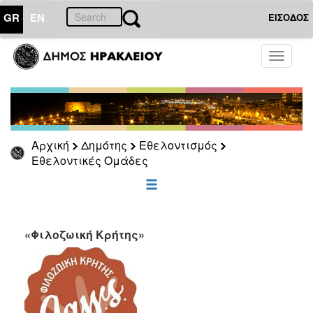
GR
EN
ΕΙΣΟΔΟΣ
ΔΗΜΟΤΗΣ
Toggle
navigati
ΕΠΙΚΑΙΡΟΤΗΤΑ
Αρχική
Δημότης
Εθελοντισμός
ΕΠΙΣΚΕΠΤΗΣ
Εθελοντικές Ομάδες
ΗΡΑΚΛΕΙΟ
ΓΙΑ...
«Φιλοζωική Κρήτης»