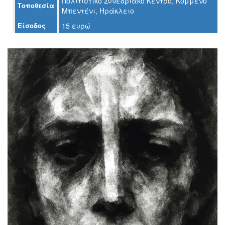
Πολιτιστικό Συνεδριακό Κέντρο, Κομμένο
Τοποθεσία
Μπεντένι, Ηράκλειο
Ο
Είσοδος
15 ευρώ
ΤΟΠΟΣ
ΜΑΣ
Ο
ΔΗΜΟΣ
ΠΟΛΙΤΙΣΜΟΣ
ΑΝΘΕΚΤΙΚΗ
ΠΟΛΗ