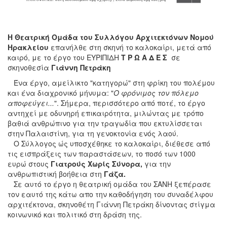
Η Θεατρική Ομάδα του Συλλόγου Αρχιτεκτόνων Νομού
Ηρακλείου
επανήλθε στη σκηνή το καλοκαίρι, μετά από
καιρό, με το έργο του ΕΥΡΙΠΙΔΗ
Τ Ρ Ω Α Δ Ε Σ
σε
σκηνοθεσία
Γιάννη Πετράκη
Ένα έργο, αμείλικτο "κατηγορώ" στη φρίκη του πολέμου
και ένα διαχρονικό μήνυμα: "
Ο φρόνιμος τον πόλεμο
αποφεύγει...
". Σήμερα, περισσότερο από ποτέ, το έργο
αντηχεί με οδυνηρή επικαιρότητα, μιλώντας με τρόπο
βαθιά ανθρώπινο για την τραγωδία που εκτυλίσσεται
στην Παλαιστίνη, για τη γενοκτονία ενός λαού.
Ο Σύλλογος ώς υποσχέθηκε το καλοκαίρι, διέθεσε από
τις εισπράξεις των παραστάσεων, το ποσό των 1000
ευρώ στους
Γιατρούς Χωρίς Σύνορα,
για την
ανθρωπιστική βοήθεια στη
Γάζα.
Σε αυτό το έργο η θεατρική ομάδα του ΣΑΝΗ ξεπέρασε
τον εαυτό της κάτω απο την καθοδήγηση του συναδέλφου
αρχιτέκτονα, σκηνοθέτη Γιάννη Πετράκη δίνοντας στίγμα
κοινωνικό και πολιτικό στη δράση της.