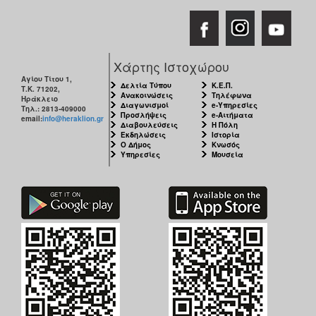
Χάρτης Ιστοχώρου
Αγίου Τίτου 1,
Δελτία Τύπου
Κ.Ε.Π.
Τ.Κ. 71202,
Ανακοινώσεις
Τηλέφωνα
Ηράκλειο
Διαγωνισμοί
e-Υπηρεσίες
Τηλ.: 2813-409000
Προσλήψεις
e-Αιτήματα
email:
info@heraklion.gr
Διαβουλεύσεις
Η Πόλη
Εκδηλώσεις
Ιστορία
Ο Δήμος
Κνωσός
Υπηρεσίες
Μουσεία