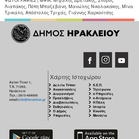
Λιαπάκης, Πόπη Μπαξεβάνη, Μανώλης Νικολακάκης, Μίνα
Τρικάλη, Απόστολος Τριχάς, Γιάννης Χαρκούτσης
Χάρτης Ιστοχώρου
Αγίου Τίτου 1,
Δελτία Τύπου
Κ.Ε.Π.
Τ.Κ. 71202,
Ανακοινώσεις
Τηλέφωνα
Ηράκλειο
Διαγωνισμοί
e-Υπηρεσίες
Τηλ.: 2813-409000
Προσλήψεις
e-Αιτήματα
email:
info@heraklion.gr
Διαβουλεύσεις
Η Πόλη
Εκδηλώσεις
Ιστορία
Ο Δήμος
Κνωσός
Υπηρεσίες
Μουσεία