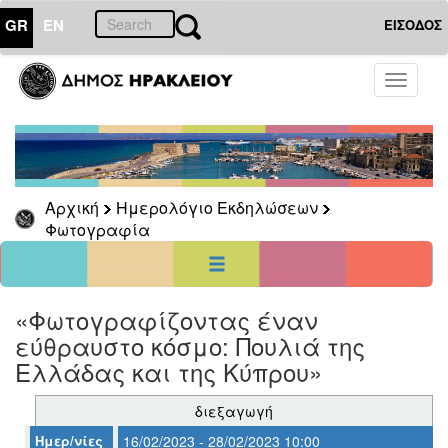
GR
EN
ΕΙΣΟΔΟΣ
23
Φεβρουάριος
Toggle
2023
navigati
Κυρ
Δευ
Τρι
Τετ
Πεμ
Παρ
Σαβ
1
2
3
4
5
6
7
8
9
10
11
Αρχική
Ημερολόγιο Εκδηλώσεων
12
13
14
15
16
17
18
Φωτογραφία
19
20
21
22
23
24
25
26
27
28
<<
σήμερα
>>
«Φωτογραφίζοντας έναν
ΗΜΕΡΟΛΟΓΙΟ
ΕΚΔΗΛΩΣΕΩΝ
εύθραυστο κόσμο: Πουλιά της
Ελλάδας και της Κύπρου»
Φωτογραφία
διεξαγωγή
Ημερ/νίες
16/02/2023 - 28/02/2023 10:00