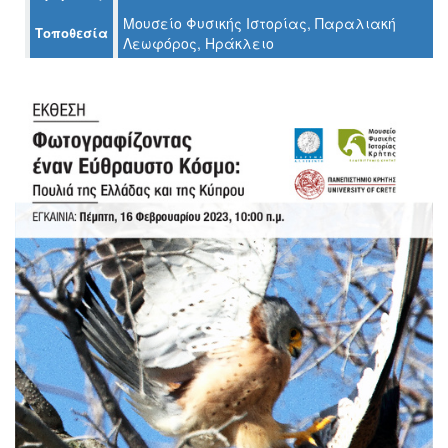
Ο
Μουσείο Φυσικής Ιστορίας, Παραλιακή
ΤΟΠΟΣ
Τοποθεσία
Λεωφόρος, Ηράκλειο
ΜΑΣ
Ο
ΔΗΜΟΣ
ΠΟΛΙΤΙΣΜΟΣ
ΑΝΘΕΚΤΙΚΗ
ΠΟΛΗ