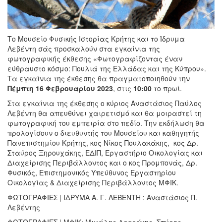
Το Μουσείο Φυσικής Ιστορίας Κρήτης και το Ίδρυμα
Λεβέντη σάς προσκαλούν στα εγκαίνια της
φωτογραφικής έκθεσης «Φωτογραφίζοντας έναν
εύθραυστο κόσμο: Πουλιά της Ελλάδας και της Κύπρου».
Τα εγκαίνια της έκθεσης θα πραγματοποιηθούν την
Πέμπτη 16 Φεβρουαρίου 2023
, στις
10:00
το πρωί.
Στα εγκαίνια της έκθεσης ο κύριος Αναστάσιος Παύλος
Λεβέντη θα απευθύνει χαιρετισμό και θα μοιραστεί τη
φωτογραφική του εμπειρία στο πεδίο. Την εκδήλωση θα
προλογίσουν ο διευθυντής του Μουσείου και καθηγητής
Πανεπιστημίου Κρήτης, κος Νίκος Πουλακάκης, κος Δρ.
Σταύρος Ξηρουχάκης, ΕΔΙΠ, Εργαστήριο Οικολογίας και
Διαχείρισης Περιβάλλοντος και ο κος Προμπονάς, Δρ.
Φυσικός, Επιστημονικός Υπεύθυνος Εργαστηρίου
Οικολογίας & Διαχείρισης Περιβάλλοντος ΜΦΙΚ.
ΦΩΤΟΓΡΑΦΙΕΣ | ΙΔΡΥΜΑ Α. Γ. ΛΕΒΕΝΤΗ : Αναστάσιος Π.
Λεβέντης
ΦΩΤΟΓΡΑΦΙΕΣ | ΜΦΙΚ: Μιχάλης Δρετάκης, Σπύρος