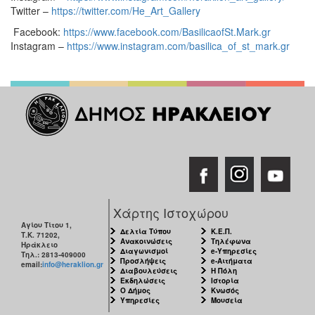
Twitter –
https://twitter.com/He_Art_Gallery
Facebook:
https://www.facebook.com/BasilicaofSt.Mark.gr
Instagram –
https://www.instagram.com/basilica_of_st_mark.gr
Χάρτης Ιστοχώρου
Αγίου Τίτου 1,
Δελτία Τύπου
Κ.Ε.Π.
Τ.Κ. 71202,
Ανακοινώσεις
Τηλέφωνα
Ηράκλειο
Διαγωνισμοί
e-Υπηρεσίες
Τηλ.: 2813-409000
Προσλήψεις
e-Αιτήματα
email:
info@heraklion.gr
Διαβουλεύσεις
Η Πόλη
Εκδηλώσεις
Ιστορία
Ο Δήμος
Κνωσός
Υπηρεσίες
Μουσεία