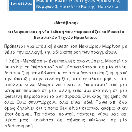
Μουσείο Εικαστικών Τεχνών Ηρακλείου,
Τοποθεσία
Νυμφών 3, Ηράκλειο Κρήτης, Ηράκλειο
Ο
ΤΟΠΟΣ
ΜΑΣ
«Μετάβαση»
τιτλοφορείται η νέα έκθεση που παρουσιάζει το Μουσείο
Ο
Εικαστικών Τεχνών Ηρακλείου.
ΔΗΜΟΣ
Πρόκειται για ατομική έκθεση του Νεκτάριου Μαρίνου με
ΠΟΛΙΤΙΣΜΟΣ
θέμα την αλλαγή, την αδιάκοπη ροή των πραγμάτων.
Η λέξη «Μετάβαση» έχει πολλές αναγνώσεις. Μπορεί να
ΑΝΘΕΚΤΙΚΗ
σημαίνει το ”πέρασμα” από μία κατάσταση σε μία άλλη.
ΠΟΛΗ
Από την ζωή στον θάνατο κι από τον θάνατο στη ζωή, ή από
την ύπαρξη στην ανυπαρξία, στο απόλυτο μηδέν, στο
απόλυτο κενό. Μπορεί να είναι το ”πέρασμα” από μία
ιστορική περίοδο σε μία άλλη, από μία σκοτεινή σε μία
φωτεινή περίοδο και το αντίστροφο. Ο κύκλος της ζωής σε
όλα. Όλα συνυπάρχουν, όλα είναι εδώ. Πάνω απ΄ όλα
όμως δηλώνει ότι τίποτα δεν είναι στατικό, ακόμα κι αν
έτσι δείχνει. Τα πάντα, παντού, πάντοτε, γύρω μας και
μέσα μας, κινούνται σε αέναους κύκλους, σε μία
αδιάκοπη ροή.