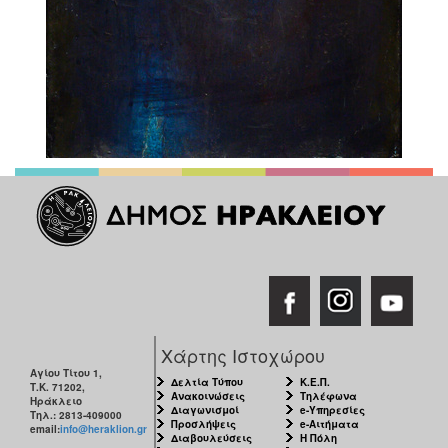
Χάρτης Ιστοχώρου
Αγίου Τίτου 1,
Δελτία Τύπου
Κ.Ε.Π.
Τ.Κ. 71202,
Ανακοινώσεις
Τηλέφωνα
Ηράκλειο
Διαγωνισμοί
e-Υπηρεσίες
Τηλ.: 2813-409000
Προσλήψεις
e-Αιτήματα
email:
info@heraklion.gr
Διαβουλεύσεις
Η Πόλη