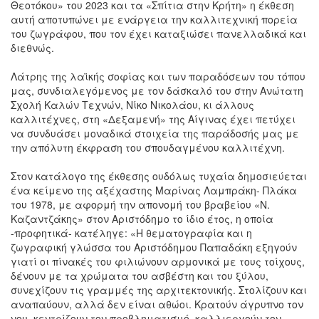
Θεοτόκου» του 2023 και τα «Σπίτια στην Κρήτη» η έκθεση
αυτή αποτυπώνει με ενάργεια την καλλιτεχνική πορεία
του ζωγράφου, που τον έχει καταξιώσει πανελλαδικά και
διεθνώς.
Λάτρης της λαϊκής σοφίας και των παραδόσεων του τόπου
μας, συνδιαλεγόμενος με τον δάσκαλό του στην Ανώτατη
Σχολή Καλών Τεχνών, Νίκο Νικολάου, κι άλλους
καλλιτέχνες, στη «Δεξαμενή» της Αίγινας έχει πετύχει
να συνδυάσει μοναδικά στοιχεία της παράδοσής μας με
την απόλυτη έκφραση του σπουδαγμένου καλλιτέχνη.
Στον κατάλογο της έκθεσης ουδόλως τυχαία δημοσιεύεται
ένα κείμενο της αξέχαστης Μαρίνας Λαμπράκη- Πλάκα
του 1978, με αφορμή την απονομή του βραβείου «Ν.
Καζαντζάκης» στον Αριστόδημο το ίδιο έτος, η οποία
-προφητικά- κατέληγε: «Η θεματογραφία και η
ζωγραφική γλώσσα του Αριστόδημου Παπαδάκη εξηγούν
γιατί οι πίνακές του φιλιώνουν αρμονικά με τους τοίχους,
δένουν με τα χρώματα του ασβέστη και του ξύλου,
συνεχίζουν τις γραμμές της αρχιτεκτονικής. Στολίζουν και
αναπαύουν, αλλά δεν είναι αθώοι. Κρατούν άγρυπνο τον
νου, κεντρίζουν τον προβληματισμό, καλλιεργούν τον