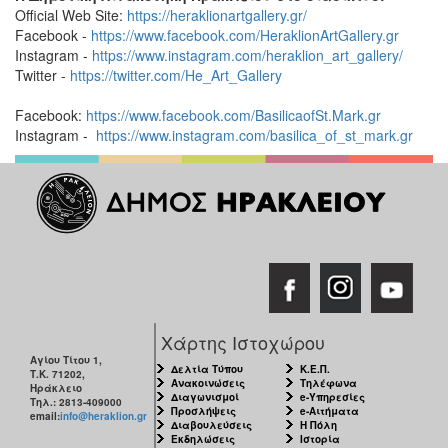
Official Web Site:
https://heraklionartgallery.gr/
Facebook -
https://www.facebook.com/HeraklionArtGallery.gr
Instagram -
https://www.instagram.com/heraklion_art_gallery/
Twitter -
https://twitter.com/He_Art_Gallery
Facebook:
https://www.facebook.com/BasilicaofSt.Mark.gr
Instagram -
https://www.instagram.com/basilica_of_st_mark.gr
Χάρτης Ιστοχώρου
Αγίου Τίτου 1,
Δελτία Τύπου
Κ.Ε.Π.
Τ.Κ. 71202,
Ανακοινώσεις
Τηλέφωνα
Ηράκλειο
Διαγωνισμοί
e-Υπηρεσίες
Τηλ.: 2813-409000
Προσλήψεις
e-Αιτήματα
email:
info@heraklion.gr
Διαβουλεύσεις
Η Πόλη
Εκδηλώσεις
Ιστορία