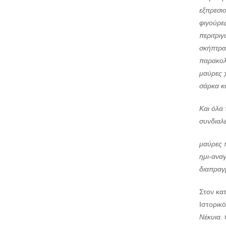
εξπρεσι
φιγούρες
περιτριγ
σκήπτρα.
παρακολ
μαύρες χ
σάρκα κα
Και όλα 
συνδιαλέγ
μαύρες π
ημι-αναγ
διαπραγ
Στον κα
Ιστορικ
Νέκυια. 