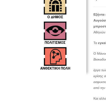
Εξήντα 
Ο ΔΗΜΟΣ
Αυγούσ
μπροστ
Αθηνών 
ΠΟΛΙΤΙΣΜΟΣ
Τα
εγκα
Ο Μάνος 
Βισκαδου
ΑΝΘΕΚΤΙΚΗ ΠΟΛΗ
έργα των
κρίσης 
ασφυκτιο
από την 
Και αλλο