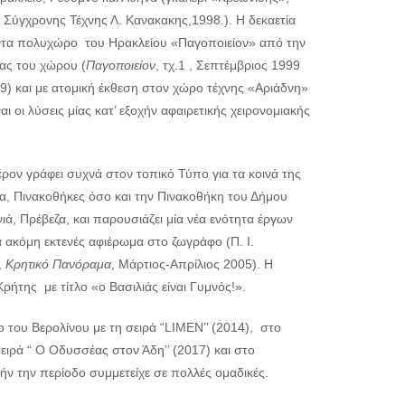
Σύγχρονης Τέχνης Λ. Κανακακης,1998.). Η δεκαετία
θέντα πολυχώρο του Ηρακλείου «Παγοποιείον» από την
ας του χώρου (
Παγοποιείον
, τχ.1 , Σεπτέμβριος 1999
9) και με ατομική έκθεση στον χώρο τέχνης «Αριάδνη»
ι οι λύσεις μίας κατ’ εξοχήν αφαιρετικής χειρονομιακής
έρον γράφει συχνά στον τοπικό Τύπο για τα κοινά της
α, Πινακοθήκες όσο και την Πινακοθήκη του Δήμου
ιά, Πρέβεζα, και παρουσιάζει μία νέα ενότητα έργων
 ακόμη εκτενές αφιέρωμα στο ζωγράφο (Π. Ι.
,
Κρητικό Πανόραμα
, Μάρτιος-Απρίλιος 2005). Η
ρήτης με τίτλο «ο Βασιλιάς είναι Γυμνός!».
ο του Βερολίνου με τη σειρά “LIMEN’’ (2014), στο
ειρά “ Ο Οδυσσέας στον Άδη’’ (2017) και στο
ήν την περίοδο συμμετείχε σε πολλές ομαδικές.