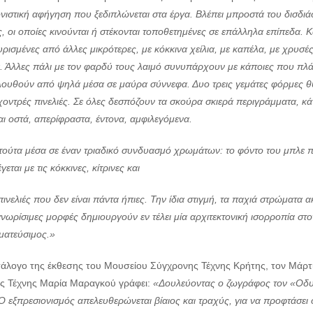
ονιστική αφήγηση που ξεδιπλώνεται στα έργα. Βλέπει μπροστά του δισ
, οι οποίες κινούνται ή στέκονται τοποθετημένες σε επάλληλα επίπεδα. Κ
υρισμένες από άλλες μικρότερες, με κόκκινα χείλια, με καπέλα, με χρυ
 Άλλες πάλι με τον φαρδύ τους λαιμό συνυπάρχουν με κάποιες που πλάθο
ουθούν από ψηλά μέσα σε μαύρα σύννεφα. Δυο τρεις γεμάτες φόρμες θυμ
οντρές πινελιές. Σε όλες δεσπόζουν τα σκούρα σκιερά περιγράμματα, κά
ι οστά, απερίφραστα, έντονα, αμφιλεγόμενα.
τούτα μέσα σε έναν τριαδικό συνδυασμό χρωμάτων: το φόντο του μπλε π
εται με τις κόκκινες, κίτρινες και
ινελιές που δεν είναι πάντα ήπιες. Την ίδια στιγμή, τα παχιά στρώματα
νωρίσιμες μορφές δημιουργούν εν τέλει μία αρχιτεκτονική ισορροπία σ
ματεύσιμος.»
τάλογο της έκθεσης του Μουσείου Σύγχρονης Τέχνης Κρήτης, τον Μάρτιο
ός Τέχνης Μαρία Μαραγκού γράφει:
«Δουλεύοντας ο ζωγράφος τον «Οδυ
Ο εξπρεσιονισμός απελευθερώνεται βίαιος και τραχύς, για να προφτάσει 