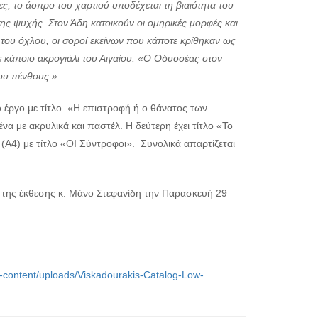
ς, το άσπρο του χαρτιού υποδέχεται τη βιαιότητα του
ς ψυχής. Στον Άδη κατοικούν οι ομηρικές μορφές και
 του όχλου, οι σοροί εκείνων που κάποτε κρίθηκαν ως
σε κάποιο ακρογιάλι του Αιγαίου. «Ο Οδυσσέας στον
του πένθους.»
ο έργο με τίτλο «Η επιστροφή ή ο θάνατος των
 με ακρυλικά και παστέλ. Η δεύτερη έχει τίτλο «Το
 (Α4) με τίτλο «ΟΙ Σύντροφοι». Συνολικά απαρτίζεται
ή της έκθεσης κ. Μάνο Στεφανίδη την Παρασκευή 29
wp-content/uploads/Viskadourakis-Catalog-Low-