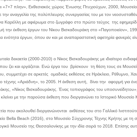
αι «7+7 πλην», Εκθεσιακός χώρος Ένωσης Πτυχιούχων, 2000, Μουσείο 
 με την αναγγελία της πολύπλευρης συνεργασίας του με τον νεοσυστα
α Καρέλλη με αφιέρωμα στο ζωγράφο στο πρώτο τεύχος της εφημερίδ
μή την έκθεση έργων του Νίκου Βισκαδουράκη στο «Παγοποιείον», 199
έα ενότητα έργων, όπου αν και με αναπαραστατική αφετηρία φανερές είνα
υταία δεκαετία (2000-2010) ο Νίκος Βισκαδουράκης με ιδιαίτερο ενδιαφ
που ζει και εργάζεται. Ενώ έργα του βρίσκουν τη θέση τους σε Μουσεί
υ, συμμετέχει σε αρκετές ομαδικές εκθέσεις σε Ηράκλειο, Ρέθυμνο, Χαν
 τέχνης «Αριάδνη», το 2005. Η έκθεση αυτή, δίνει την αφορμή για ένα
άκης, «Νίκος Βισκαδουράκης. Ένας τοπιογράφος του υποσυνείδητου»
 κλείνει με την παρούσα έκθεση που διοργανώνει το Ιστορικό Μουσείο Κ
τία που ακολουθεί διοργανώνονται εκθέσεις του στο Γαλλικό Ινστιτούτ
είο Bella Beach (2016), στο Μουσείο Σύγχρονης Τέχνης Κρήτης με τη σ
γικό Μουσείο της Θεσσαλονίκης με την ιδία σειρά το 2018. Επίσης αυτ