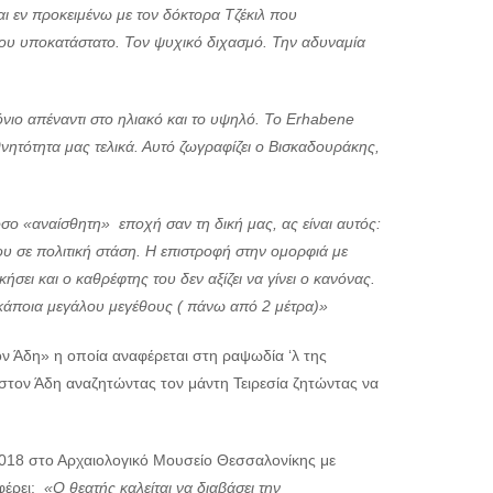
ι εν προκειμένω με τον δόκτορα Τζέκιλ που
 του υποκατάστατο. Τον ψυχικό διχασμό. Την αδυναμία
όνιο απέναντι στο ηλιακό και το υψηλό. Το Erhabene
ητότητα μας τελικά. Αυτό ζωγραφίζει ο Βισκαδουράκης,
όσο «αναίσθητη» εποχή σαν τη δική μας, ας είναι αυτός:
ου σε πολιτική στάση. Η επιστροφή στην ομορφιά με
σει και ο καθρέφτης του δεν αξίζει να γίνει ο κανόνας.
, κάποια μεγάλου μεγέθους ( πάνω από 2 μέτρα)»
ον Άδη» η οποία αναφέρεται στη ραψωδία ‘λ της
ι στον Άδη αναζητώντας τον μάντη Τειρεσία ζητώντας να
2018 στο Αρχαιολογικό Μουσείο Θεσσαλονίκης με
φέρει:
«Ο θεατής καλείται να διαβάσει την