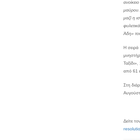
ανοίκειο
μαύρου.
μαζί η ι
φυλετικά
Άδη» το
Η σειρά
μνηστήρω
Ταξίδι»,
από 61 
Στη διά
Αυγούστ
Δείτε τ
resoluti