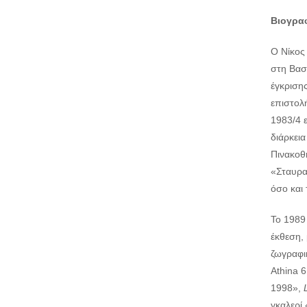
Βιογραφ
Ο Νίκος
στη Βασι
έγκριση
επιστολή
1983/4 
διάρκεια
Πινακοθή
«Σταυρα
όσο και
Το 1989 
έκθεση, 
ζωγραφικ
Athina 6
1998»,
γκαλερί 