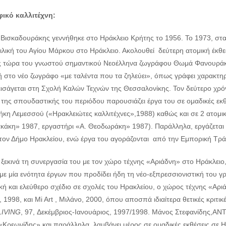
ικό καλλιτέχνη:
 Βισκαδουράκης γεννήθηκε στο Ηράκλειο Κρήτης το 1956. Το 1973, στα
λική του Αγίου Μάρκου στο Ηράκλειο. Ακολουθεί δεύτερη ατομική έκθεσ
ς τώρα του γνωστού σημαντικού Νεοέλληνα ζωγράφου Θωμά Φανουράκη
 στο νέο ζωγράφο «με ταλέντα που τα ζηλεύει», όπως γράφει χαρακτηρι
εισάγεται στη Σχολή Καλών Τεχνών της Θεσσαλονίκης. Τον δεύτερο χρόν
 της σπουδαστικής του περιόδου παρουσιάζει έργα του σε ομαδικές εκθέ
κη Λεμεσσού («Ηρακλειώτες καλλιτέχνες»,1988) καθώς και σε 2 ατομικέ
κάκη» 1987, εργαστήρι «Α. Θεοδωράκη» 1987). Παράλληλα, εργάζεται γ
 τον Δήμο Ηρακλείου, ενώ έργα του αγοράζονται από την Εμπορική Τρά
ξεκινά τη συνεργασία του με τον χώρο τέχνης «Αριάδνη» στο Ηράκλειο,
με μία ενότητα έργων που προδίδει ήδη τη νέο-εξπρεσσιονιστική του γ
ή και ελεύθερο σχέδιο σε σχολές του Ηρακλείου, ο χώρος τέχνης «Αριάδν
, 1998, και Mi Art , Μιλάνο, 2000, όπου αποσπά ιδιαίτερα θετικές κριτι
LIVING
, 97, Δεκέμβριος-Ιανουάριος, 1997/1998. Μάνος Στεφανίδης,ΑΝΤΙ
«Κρεωνίδης» και παράλληλα, λαμβάνει μέρος σε ομαδικές εκθέσεις σε Η