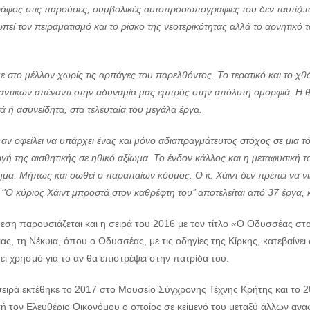
άφος στις παρούσες, συμβολικές αυτοπροσωπογραφίες του δεν ταυτίζετα
εί τον πειραματισμό και το ρίσκο της νεοτερικότητας αλλά το αρνητικό
 στο μέλλον χωρίς τις αρπάγες του παρελθόντος. Το τερατικό και το χθ
ντικών απέναντι στην αδυναμία μας εμπρός στην απόλυτη ομορφιά. Η θν
ά ή ασυνείδητα, στα τελευταία του μεγάλα έργα.
 αν οφείλει να υπάρχει ένας και μόνο αδιαπραγμάτευτος στόχος σε μια τ
γή της αισθητικής σε ηθικό
αξίωμα. Το ένδον κάλλος και η μεταφυσική τ
ημα. Μήπως και σωθεί ο παραπαίων κόσμος. Ο κ. Χάιντ δεν πρέπει να νική
‘’Ο κύριος Χάιντ μπροστά στον καθρέφτη του’’ αποτελείται από 37 έργα
θεση παρουσιάζεται και η σειρά του 2016 με τον τίτλο «Ο Οδυσσέας στ
ς, τη Νέκυια, όπου ο Οδυσσέας, με τις οδηγίες της Κίρκης, κατεβαίνε
ι χρησμό για το αν θα επιστρέψει στην πατρίδα του.
σειρά εκτέθηκε το 2017 στο Μουσείο Σύγχρονης Τέχνης Κρήτης και το 
τή τον Ελευθέριο Οικονόμου ο οποίος σε κείμενό του μεταξύ άλλων ανα