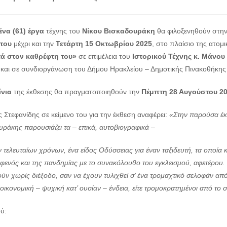
ένα (61) έργα
τέχνης του
Νίκου Βισκαδουράκη
θα φιλοξενηθούν στην
του
μέχρι και την
Τετάρτη 15 Οκτωβρίου 2025
, στο πλαίσιο της ατομι
ά στον καθρέφτη του»
σε επιμέλεια του
Ιστορικού Τέχνης κ. Μάνου
και σε συνδιοργάνωση του Δήμου Ηρακλείου – Δημοτικής Πινακοθήκης κ
ίνια
της έκθεσης θα πραγματοποιηθούν την
Πέμπτη 28 Αυγούστου 2
Στεφανίδης σε κείμενο του για την έκθεση αναφέρει:
«Στην παρούσα έκ
ράκης παρουσιάζει τα – επικά, αυτοβιογραφικά –
 τελευταίων χρόνων, ένα είδος Οδύσσειας για έναν ταξιδευτή, τα οποία 
αφενός και της πανδημίας με το συνακόλουθο του εγκλεισμού, αφετέρο
ύν χωρίς διέξοδο, σαν να έχουν τυλιχθεί σ’ ένα τρομαχτικό σελοφάν α
οικονομική – ψυχική κατ’ ουσίαν – ένδεια, είτε τρομοκρατημένοι από το
ύ: