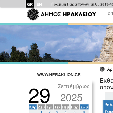
GR
EN
Γραμμή Παραπόνων τηλ : 2813-4
Ο 
Αρ
WWW.HERAKLION.GR
Έκθε
29
Σεπτέμβριος
στον
2025
Ημερ
Κυρ
Δευ
Τρι
Τετ
Πεμ
Παρ
Σαβ
Τοπο
1
2
3
4
5
6