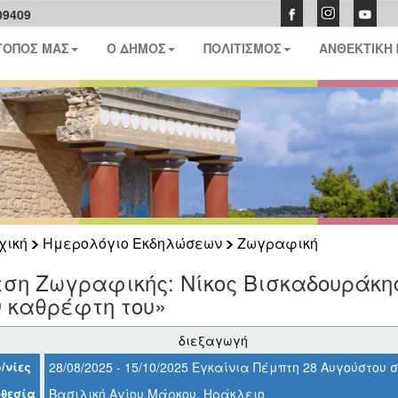
09409
ΤΟΠΟΣ ΜΑΣ
Ο ΔΗΜΟΣ
ΠΟΛΙΤΙΣΜΟΣ
ΑΝΘΕΚΤΙΚΗ
χική
Ημερολόγιο Εκδηλώσεων
Ζωγραφική
ση Ζωγραφικής: Νίκος Βισκαδουράκη
 καθρέφτη του»
διεξαγωγή
/νίες
28/08/2025 - 15/10/2025 Εγκαίνια Πέμπτη 28 Αυγούστου σ
θεσία
Βασιλική Αγίου Μάρκου, Ηράκλειο