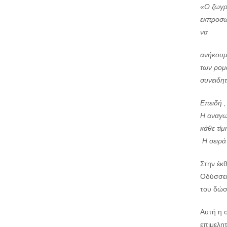
«Ο ζωγρ
εκπροσωπ
να
ανήκουμε
των ρομα
συνειδητ
Επειδή ,
Η αναγω
κάθε τίμ
Η σειρά 
Στην έκ
Οδύσσεια
του δώσε
Αυτή η 
επιμελη