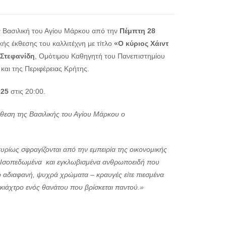
 Βασιλική του Αγίου Μάρκου από την
Πέμπτη 28
κής έκθεσης του καλλιτέχνη με τίτλο
«Ο κύριος Χάιντ
 Στεφανίδη
, Ομότιμου Καθηγητή του Πανεπιστημίου
αι της Περιφέρειας Κρήτης.
025
στις 20:00.
θεση της Βασιλικής του Αγίου Μάρκου ο
κυρίως σφραγίζονται από την εμπειρία της οικονομικής
υ. Ισοπεδωμένα και εγκλωβισμένα ανθρωποειδή που
πό αδιαφανή, ψυχρά χρώματα – κραυγές είτε πιεσμένα
 σκιάχτρο ενός θανάτου που βρίσκεται παντού.»