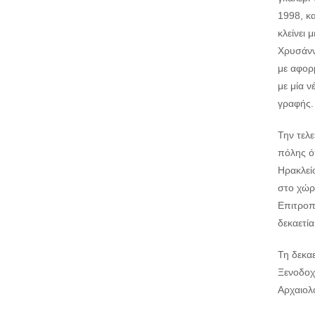
1998, κ
κλείνει
Χρυσάνν
με αφορ
με μία ν
γραφής.
Την τελε
πόλης ό
Ηρακλείο
στο χώρο
Επιτροπ
δεκαετία
Τη δεκαε
Ξενοδοχ
Αρχαιολο