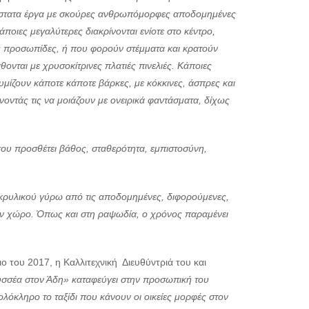
διάστατα έργα με σκούρες ανθρωπόμορφες αποδομημένες
άποιες μεγαλύτερες διακρίνονται ενίοτε στο κέντρο,
σές προσωπίδες, ή που φορούν στέμματα και κρατούν
νται με χρυσοκίτρινες πλατιές πινελιές. Κάποιες
ίζουν κάποτε κάποτε βάρκες, με κόκκινες, άσπρες και
νοντάς τις να μοιάζουν με ονειρικά φαντάσματα, δίχως
ου προσθέτει βάθος, σταθερότητα, εμπιστοσύνη,
 ακρυλικού γύρω από τις αποδομημένες, διφορούμενες,
τον χώρο. Όπως και στη ραψωδία, ο χρόνος παραμένει
 του 2017, η Καλλιτεχνική Διευθύντριά του και
σσέα στον Άδη» καταφεύγει στην προσωπική του
ολόκληρο το ταξίδι που κάνουν οι οικείες μορφές στον