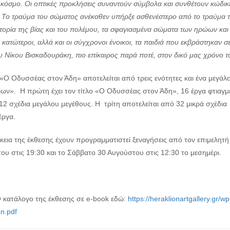
 κόσμο. Οι οπτικές προκλήσεις συναντούν σύμβολα και συνθέτουν κώδικε
 Το τραύμα του σώματος ανέκαθεν υπήρξε ασθενέστερο από το τραύμα τη
στορία της βίας και του πολέμου, τα σφαγιασμένα σώματα των ηρώων και
 κατώτεροι, αλλά και οι σύγχρονοι ένοικοι, τα παιδιά που εκβράστηκαν 
υ Νίκου Βισκαδουράκη, πιο επίκαιρος
παρά ποτέ, στον δικό μας χρόνο 
 «Ο Οδυσσέας στον Άδη» αποτελείται από τρεις ενότητες και ένα μεγάλ
ν». Η πρώτη έχει τον τίτλο «Ο Οδυσσέας στον Άδη», 16 έργα φτιαγμένα
 12 σχέδια μεγάλου μεγέθους. Η τρίτη αποτελείται από 32 μικρά σχέδια
έργα.
ρκεια της έκθεσης έχουν προγραμματιστεί ξεναγήσεις από τον επιμελητ
ου στις 19:30 και το Σάββατο 30 Αυγούστου στις 12:30 το μεσημέρι.
ον κατάλογο της έκθεσης σε e-book εδώ:
https://heraklionartgallery.gr/
on.pdf