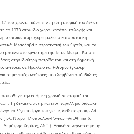
 17 του χρόνια, κάνει την πρώτη ατομική του έκθεση
η το 1978 στον ίδιο χώρο, κατόπιν επιλογής και
, ο οποίος παραχωρεί μάλιστα και συστατική
στικά. Μεσολαβεί η στρατιωτική του θητεία, και το
ο μπαίνει στο εργαστήρι της Τέτας Μακρή. Κατά τη
σεις στην ιδιαίτερη πατρίδα του και στη Δημοτική
ς εκθέσεις σε Ηράκλειο και Ρέθυμνο (γκαλερί
ια σημαντικές αναθέσεις που λαμβάνει από ιδιώτες
πεζα.
 που οδηγεί την επόμενη χρονιά σε ατομική του
ραφή. Τη δεκαετία αυτή, και ενώ παράλληλα διδάσκει
η» επιλέγει το έργο του για τις διεθνείς φουάρ Art
κές ( βλ. Ντόρα Ηλιοπούλου-Ρογκάν «Art Athina 6,
. Δημήτρης Χαρίτος, ΑΝΤΙ). Ξεκινά συνεργασία με την
ράκλειο, Ρέθυμνο και Αθήνα (γκαλερί «Κρεωνίδης»,