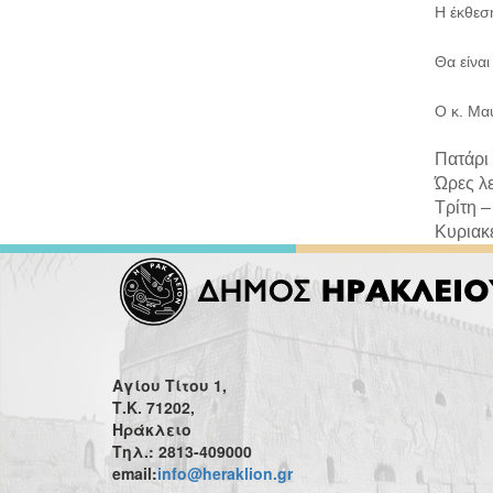
Η έκθεσ
Θα είνα
Ο κ. Μαυ
Πατάρι 
Ώρες λε
Τρίτη –
Κυριακέ
Αγίου Τίτου 1,
Τ.Κ. 71202,
Ηράκλειο
Τηλ.: 2813-409000
email:
info@heraklion.gr