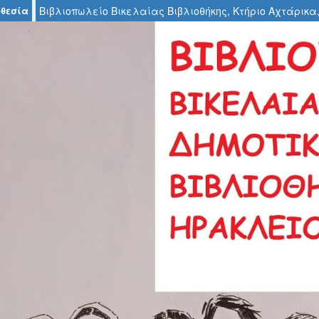
θεσία
Βιβλιοπωλείο Βικελαίας Βιβλιοθήκης, Κτήριο Αχτάρικα