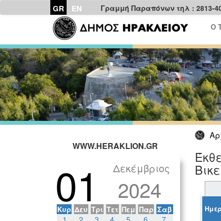
GR
EN
Γραμμή Παραπόνων τηλ : 2813-4
Ο 
Αρ
WWW.HERAKLION.GR
Έκθε
01
Δεκέμβριος
Βικ
2024
Ημερ
Κυρ
Δευ
Τρι
Τετ
Πεμ
Παρ
Σαβ
1
2
3
4
5
6
7