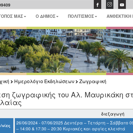
09409
ΤΟΠΟΣ ΜΑΣ
Ο ΔΗΜΟΣ
ΠΟΛΙΤΙΣΜΟΣ
ΑΝΘΕΚΤΙΚΗ
χική
Ημερολόγιο Εκδηλώσεων
Ζωγραφική
ση ζωγραφικής του Αλ. Μαυρικάκη στ
ελαίας
διεξαγωγή
26/06/2024 - 07/06/2025 Δευτέρα – Τετάρτη – Σάββατο 0
/νίες
– 14:00 & 17:30 – 20:30 Κυριακές και αργίες κλειστά