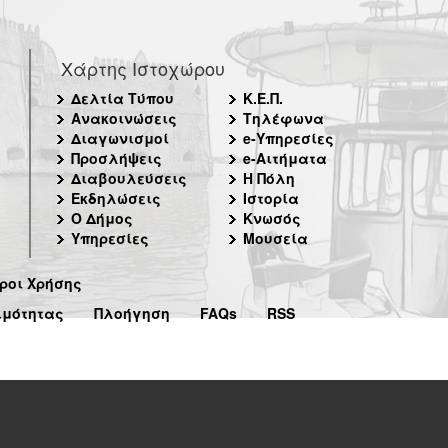
Χάρτης Ιστοχώρου
Δελτία Τύπου
Κ.Ε.Π.
Ανακοινώσεις
Τηλέφωνα
Διαγωνισμοί
e-Υπηρεσίες
Προσλήψεις
e-Αιτήματα
Διαβουλεύσεις
Η Πόλη
Εκδηλώσεις
Ιστορία
Ο Δήμος
Κνωσός
Υπηρεσίες
Μουσεία
ροι Χρήσης
ιμότητας
Πλοήγηση
FAQs
RSS