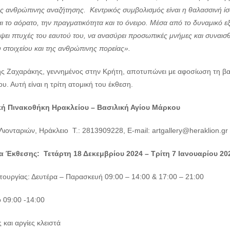
ς ανθρώπινης αναζήτησης. Κεντρικός συμβολισμός είναι η θαλασσινή ίσ
ι το αόρατο, την πραγματικότητα και το όνειρο. Μέσα από το δυναμικό εξ
ψει πτυχές του εαυτού του, να ανασύρει προσωπικές μνήμες και συναισ
 στοιχείου και της ανθρώπινης πορείας».
ης Ζαχαράκης, γεννημένος στην Κρήτη, αποτυπώνει με αφοσίωση τη βα
υ. Αυτή είναι η τρίτη ατομική του έκθεση.
ή Πινακοθήκη Ηρακλείου – Βασιλική Αγίου Μάρκου
Λιονταριών, Ηράκλειο Τ.: 2813909228, E-mail: artgallery@heraklion.gr
α Έκθεσης: Τετάρτη 18 Δεκεμβρίου 2024 – Τρίτη 7 Ιανουαρίου 20
ιτουργίας: Δευτέρα – Παρασκευή 09:00 – 14:00 & 17:00 – 21:00
 09:00 -14:00
 και αργίες κλειστά