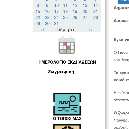
8
9
10
11
12
13
14
Δημοτικ
15
16
17
18
19
20
21
22
23
24
25
26
27
28
Διάρκει
29
30
31
<<
σήμερα
>>
Εγκαίν
Ο Γιάνν
φιλοξεν
ΗΜΕΡΟΛΟΓΙΟ ΕΚΔΗΛΩΣΕΩΝ
Ζωγραφική
Τα εγκα
κοινό έ
Η έκθεση
αποτυπώ
Ο ζωγρ
Ο ΤΟΠΟΣ ΜΑΣ
Γιάννης 
ορίζουν.