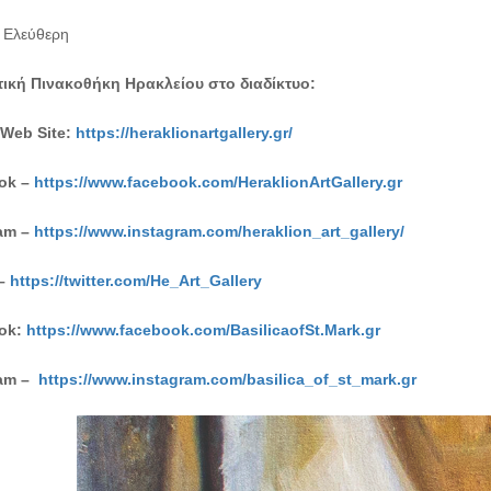
 Ελεύθερη
ική Πινακοθήκη Ηρακλείου στο διαδίκτυο:
l Web Site:
https://heraklionartgallery.gr/
ok –
https://www.facebook.com/HeraklionArtGallery.gr
am –
https://www.instagram.com/heraklion_art_gallery/
 –
https://twitter.com/He_Art_Gallery
ok:
https://www.facebook.com/BasilicaofSt.Mark.gr
ram –
https://www.instagram.com/basilica_of_st_mark.gr