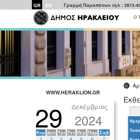
GR
EN
Γραμμή Παραπόνων τηλ : 2813-4
Ο 
Αρ
WWW.HERAKLION.GR
Έκθ
29
Δεκέμβριος
2024
Ημερ
Τοπο
Κυρ
Δευ
Τρι
Τετ
Πεμ
Παρ
Σαβ
1
2
3
4
5
6
7
Είσο