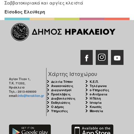
Σαββατοκυριακά και αργίες κλειστά
Είσοδος Ελεύθερη
Χάρτης Ιστοχώρου
Αγίου Τίτου 1,
Δελτία Τύπου
Κ.Ε.Π.
Τ.Κ. 71202,
Ανακοινώσεις
Τηλέφωνα
Ηράκλειο
Διαγωνισμοί
e-Υπηρεσίες
Τηλ.: 2813-409000
Προσλήψεις
e-Αιτήματα
email:
info@heraklion.gr
Διαβουλεύσεις
Η Πόλη
Εκδηλώσεις
Ιστορία
Ο Δήμος
Κνωσός
Υπηρεσίες
Μουσεία