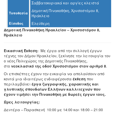
Σαββατοκυριακά και αργίες κλειστά
Ο
ΤΟΠΟΣ
Δημοτική Πινακοθήκη, Χρυσοστόμου 8,
ΜΑΣ
Τοποθεσία
Ηράκλειο
Είσοδος
Ελεύθερη
Ο
ΔΗΜΟΣ
Δημοτική Πινακοθήκη Ηρακλείου – Χρυσοστόμου 8,
Ηράκλειο
ΠΟΛΙΤΙΣΜΟΣ
ΑΝΘΕΚΤΙΚΗ
Εικαστική Έκθεση:
Με έργα από την συλλογή έργων
ΠΟΛΗ
τέχνης του Δήμου Ηρακλείου, ξεκίνησε την λειτουργία του
ο νέος Πολυχώρος της Δημοτικής Πινακοθήκης,
στο
νεοκλασικό της οδού Χρυσοστόμου στον αριθμό 8
.
Οι επισκέπτες έχουν την ευκαιρία να απολαύσουν από
κοντά μια ιδιαιτέρως ενδιαφέρουσα
έκθεση
που
περιλαμβάνει
έργα ζωγραφικής, χαρακτικής και
γλυπτικής σπουδαίων Ελλήνων καλλιτεχνών που
έχουν τιμήσει την Πινακοθήκη με δωρεές έργων τους.
Ώρες λειτουργίας:
Δευτέρα – Παρασκευή 10:00 με 14:00 και 18:00 – 21:00