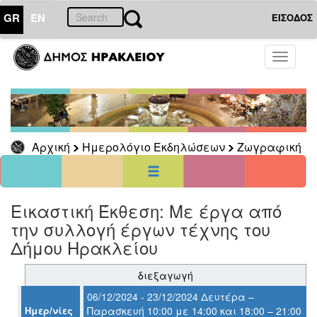
GR
EN
ΕΙΣΟΔΟΣ
01
Δεκέμβριος
Toggle
2024
navigati
Κυρ
Δευ
Τρι
Τετ
Πεμ
Παρ
Σαβ
1
2
3
4
5
6
7
8
9
10
11
12
13
14
Αρχική
Ημερολόγιο Εκδηλώσεων
Ζωγραφική
15
16
17
18
19
20
21
22
23
24
25
26
27
28
29
30
31
<<
σήμερα
>>
Εικαστική Έκθεση: Με έργα από
την συλλογή έργων τέχνης του
ΗΜΕΡΟΛΟΓΙΟ
ΕΚΔΗΛΩΣΕΩΝ
Δήμου Ηρακλείου
Ζωγραφική
διεξαγωγή
06/12/2024 - 23/12/2024 Δευτέρα –
Ημερ/νίες
Παρασκευή 10:00 με 14:00 και 18:00 – 21:00