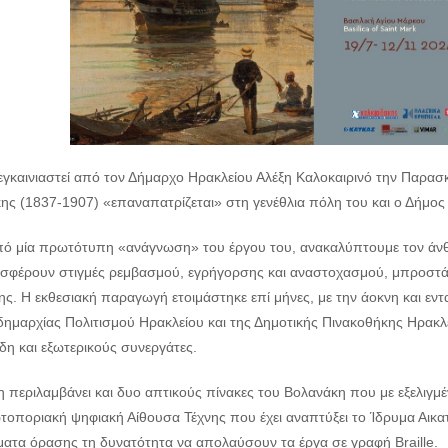
εγκαινιαστεί από τον Δήμαρχο Ηρακλείου Αλέξη Καλοκαιρινό την Παρασκ
ης (1837-1907) «επαναπατρίζεται» στη γενέθλια πόλη του και ο Δήμος 
ό μία πρωτότυπη «ανάγνωση» του έργου του, ανακαλύπτουμε τον άνθρω
σφέρουν στιγμές ρεμβασμού, εγρήγορσης και αναστοχασμού, μπροστά 
ς. Η εκθεσιακή παραγωγή ετοιμάστηκε επί μήνες, με την άοκνη και εντ
δημαρχίας Πολιτισμού Ηρακλείου και της Δημοτικής Πινακοθήκης Ηρακλε
δη και εξωτερικούς συνεργάτες.
η περιλαμβάνει και δυο απτικούς πίνακες του Βολανάκη που με εξελιγ
τοποριακή ψηφιακή Αίθουσα Τέχνης που έχει αναπτύξει το Ίδρυμα Αικα
ατα όρασης τη δυνατότητα να απολαύσουν τα έργα σε γραφή Braille.