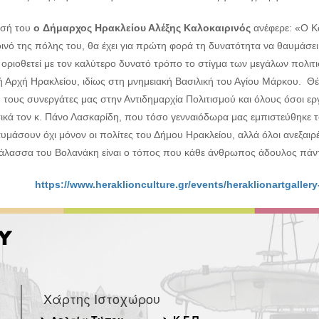
ωσή του
ο
Δήμαρχος Ηρακλείου Αλέξης Καλοκαιρινός
ανέφερε: «Ο Κ
οινό της πόλης του, θα έχει για πρώτη φορά τη δυνατότητα να θαυμάσει
 οριοθετεί με τον καλύτερο δυνατό τρόπο το στίγμα των μεγάλων πολιτ
ή Αρχή Ηρακλείου, ιδίως στη μνημειακή Βασιλική του Αγίου Μάρκου. 
 τους συνεργάτες μας στην Αντιδημαρχία Πολιτισμού και όλους όσοι ερ
ικά τον κ. Πάνο Λασκαρίδη, που τόσο γενναιόδωρα μας εμπιστεύθηκε 
υμάσουν όχι μόνον οι πολίτες του Δήμου Ηρακλείου, αλλά όλοι ανεξαιρέ
 θάλασσα του Βολανάκη είναι ο τόπος που κάθε άνθρωπος άδουλος πά
https://www.heraklionculture.gr/events/heraklionartgaller
Χάρτης Ιστοχώρου