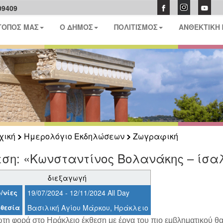
09409
ΤΟΠΟΣ ΜΑΣ
Ο ΔΗΜΟΣ
ΠΟΛΙΤΙΣΜΟΣ
ΑΝΘΕΚΤΙΚΗ
χική
Ημερολόγιο Εκδηλώσεων
Ζωγραφική
εση: «Κωνσταντίνος Βολανάκης – ίσα
διεξαγωγή
/νίες
19/07/2024 - 12/11/2024 All Day
θεσία
Βασιλική Αγίου Μάρκου, Ηράκλειο
ώτη φορά στο Ηράκλειο έκθεση με έργα του πιο εμβληματικού θ