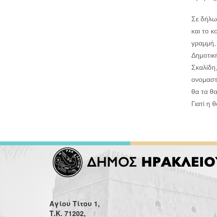
Σε δήλ
και το κ
γραμμή,
Δημοτικ
Σκαλίδη,
ονομαστ
θα τα θα
Γιατί η
Αγίου Τίτου 1,
Τ.Κ. 71202,