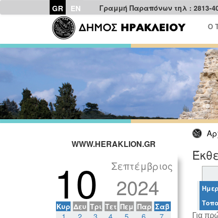
GR
EN
Γραμμή Παραπόνων τηλ : 2813-4
Ο 
Αρ
WWW.HERAKLION.GR
Έκθ
10
Σεπτέμβριος
2024
Ημερ
Τοπο
Κυρ
Δευ
Τρι
Τετ
Πεμ
Παρ
Σαβ
1
2
3
4
5
6
7
Για πρ