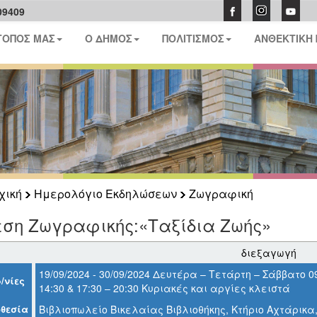
09409
ΤΟΠΟΣ ΜΑΣ
Ο ΔΗΜΟΣ
ΠΟΛΙΤΙΣΜΟΣ
ΑΝΘΕΚΤΙΚΗ
χική
Ημερολόγιο Εκδηλώσεων
Ζωγραφική
εση Ζωγραφικής:«Ταξίδια Ζωής»
διεξαγωγή
19/09/2024 - 30/09/2024 Δευτέρα – Τετάρτη – Σάββατο 09
/νίες
14:30 & 17:30 – 20:30 Κυριακές και αργίες κλειστά
θεσία
Βιβλιοπωλείο Βικελαίας Βιβλιοθήκης, Κτήριο Αχτάρικα