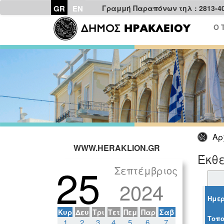
GR
EN
Γραμμή Παραπόνων τηλ : 2813-4
Ο 
Αρ
WWW.HERAKLION.GR
Έκθ
25
Σεπτέμβριος
2024
Ημερ
Κυρ
Δευ
Τρι
Τετ
Πεμ
Παρ
Σαβ
Τοπο
1
2
3
4
5
6
7