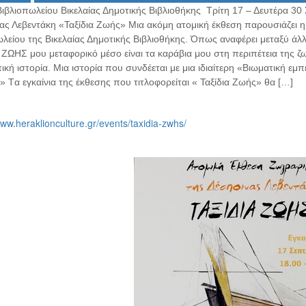
Βιβλιοπωλείου Βικελαίας Δημοτικής Βιβλιοθήκης Τρίτη 17 – Δευτέρα 3
ας Λεβεντάκη «Ταξίδια Ζωής» Μια ακόμη ατομική έκθεση παρουσιάζει 
ωλείου της Βικελαίας Δημοτικής Βιβλιοθήκης. Όπως αναφέρει μεταξύ άλ
ΖΩΗΣ μου μεταφορικό μέσο είναι τα καράβια μου στη περιπέτεια της ζωή
ή ιστορία. Μια ιστορία που συνδέεται με μια ιδιαίτερη «Βιωματική εμ
» Tα εγκαίνια της έκθεσης που τιτλοφορείται « Ταξίδια Ζωής» θα […]
www.heraklionculture.gr/events/taxidia-zwhs/