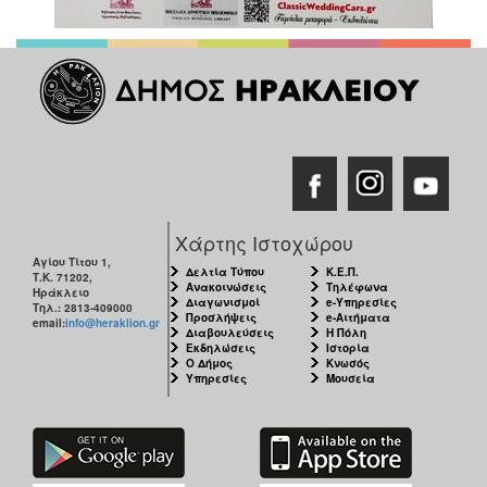
Χάρτης Ιστοχώρου
Αγίου Τίτου 1,
Δελτία Τύπου
Κ.Ε.Π.
Τ.Κ. 71202,
Ανακοινώσεις
Τηλέφωνα
Ηράκλειο
Διαγωνισμοί
e-Υπηρεσίες
Τηλ.: 2813-409000
Προσλήψεις
e-Αιτήματα
email:
info@heraklion.gr
Διαβουλεύσεις
Η Πόλη
Εκδηλώσεις
Ιστορία
Ο Δήμος
Κνωσός
Υπηρεσίες
Μουσεία