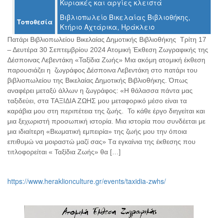
Κυριακές και αργίες κλειστά
Ο
ΤΟΠΟΣ
Βιβλιοπωλείο Βικελαίας Βιβλιοθήκης,
Τοποθεσία
ΜΑΣ
Κτήριο Αχτάρικα, Ηράκλειο
Πατάρι Βιβλιοπωλείου Βικελαίας Δημοτικής Βιβλιοθήκης Τρίτη 17
Ο
– Δευτέρα 30 Σεπτεμβρίου 2024 Ατομική Έκθεση Ζωγραφικής της
ΔΗΜΟΣ
Δέσποινας Λεβεντάκη «Ταξίδια Ζωής» Μια ακόμη ατομική έκθεση
παρουσιάζει η ζωγράφος Δέσποινα Λεβεντάκη στο πατάρι του
ΠΟΛΙΤΙΣΜΟΣ
βιβλιοπωλείου της Βικελαίας Δημοτικής Βιβλιοθήκης. Όπως
αναφέρει μεταξύ άλλων η ζωγράφος: «Η θάλασσα πάντα μας
ΑΝΘΕΚΤΙΚΗ
ταξιδεύει, στα ΤΑΞΙΔΙΑ ΖΩΗΣ μου μεταφορικό μέσο είναι τα
ΠΟΛΗ
καράβια μου στη περιπέτεια της ζωής. Το κάθε έργο διηγείται και
μια ξεχωριστή προσωπική ιστορία. Μια ιστορία που συνδέεται με
μια ιδιαίτερη «Βιωματική εμπειρία» της ζωής μου την όποια
επιθυμώ να μοιραστώ μαζί σας» Tα εγκαίνια της έκθεσης που
τιτλοφορείται « Ταξίδια Ζωής» θα […]
https://www.heraklionculture.gr/events/taxidia-zwhs/