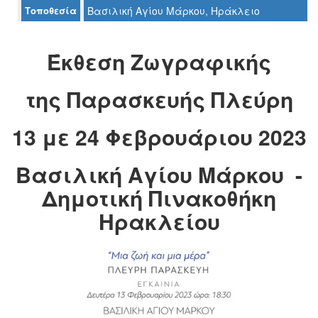
Τοποθεσία
Βασιλική Αγίου Μάρκου, Ηράκλειο
Ο
ΤΟΠΟΣ
ΜΑΣ
Έκθεση Ζωγραφικής
Ο
ΔΗΜΟΣ
της Παρασκευής Πλεύρη
ΠΟΛΙΤΙΣΜΟΣ
13 με 24 Φεβρουάριου 2023
ΑΝΘΕΚΤΙΚΗ
ΠΟΛΗ
Βασιλική Αγίου Μάρκου -
Δημοτική Πινακοθήκη
Ηρακλείου