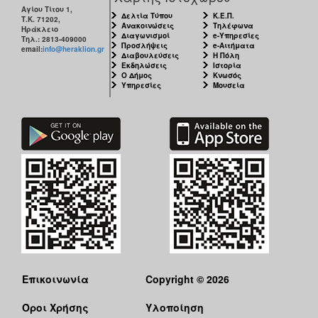
Αγίου Τίτου 1,
Δελτία Τύπου
Κ.Ε.Π.
Τ.Κ. 71202,
Ανακοινώσεις
Τηλέφωνα
Ηράκλειο
Διαγωνισμοί
e-Υπηρεσίες
Τηλ.: 2813-409000
Προσλήψεις
e-Αιτήματα
email:
info@heraklion.gr
Διαβουλεύσεις
Η Πόλη
Εκδηλώσεις
Ιστορία
Ο Δήμος
Κνωσός
Υπηρεσίες
Μουσεία
Επικοινωνία
Copyright © 2026
Όροι Χρήσης
Υλοποίηση