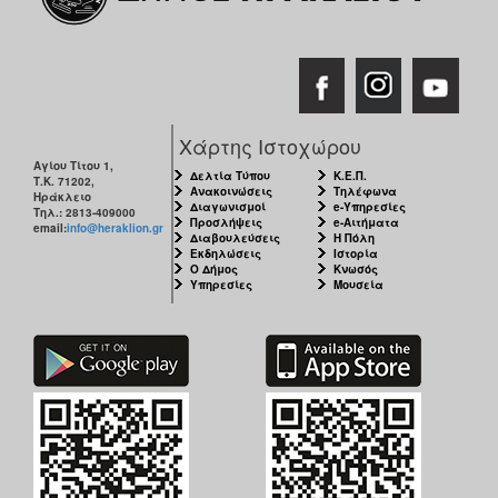
Χάρτης Ιστοχώρου
Αγίου Τίτου 1,
Δελτία Τύπου
Κ.Ε.Π.
Τ.Κ. 71202,
Ανακοινώσεις
Τηλέφωνα
Ηράκλειο
Διαγωνισμοί
e-Υπηρεσίες
Τηλ.: 2813-409000
Προσλήψεις
e-Αιτήματα
email:
info@heraklion.gr
Διαβουλεύσεις
Η Πόλη
Εκδηλώσεις
Ιστορία
Ο Δήμος
Κνωσός
Υπηρεσίες
Μουσεία