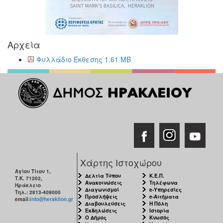
Αρχεία
Φυλλάδιο Έκθεσης 1.61 MB
Χάρτης Ιστοχώρου
Αγίου Τίτου 1,
Δελτία Τύπου
Κ.Ε.Π.
Τ.Κ. 71202,
Ανακοινώσεις
Τηλέφωνα
Ηράκλειο
Διαγωνισμοί
e-Υπηρεσίες
Τηλ.: 2813-409000
Προσλήψεις
e-Αιτήματα
email:
info@heraklion.gr
Διαβουλεύσεις
Η Πόλη
Εκδηλώσεις
Ιστορία
Ο Δήμος
Κνωσός