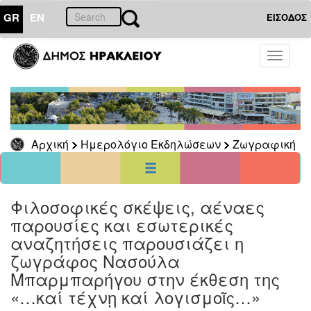
GR
EN
ΕΙΣΟΔΟΣ
08
Ιούλιος
Toggle
2021
navigati
Κυρ
Δευ
Τρι
Τετ
Πεμ
Παρ
Σαβ
1
2
3
4
5
6
7
8
9
10
Αρχική
Ημερολόγιο Εκδηλώσεων
Ζωγραφική
11
12
13
14
15
16
17
18
19
20
21
22
23
24
25
26
27
28
29
30
31
<<
σήμερα
>>
Φιλοσοφικές σκέψεις, αέναες
παρουσίες και εσωτερικές
ΗΜΕΡΟΛΟΓΙΟ
ΕΚΔΗΛΩΣΕΩΝ
αναζητήσεις παρουσιάζει η
Ζωγραφική
ζωγράφος Νασούλα
Μπαρμπαρήγου στην έκθεση της
«…καί τέχνῃ καί λογισμοῖς…»