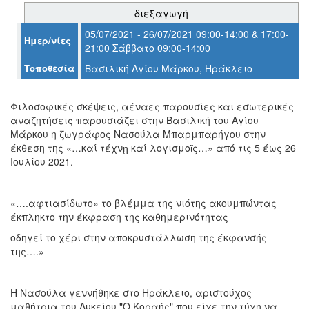
Ο
διεξαγωγή
ΤΟΠΟΣ
ΜΑΣ
05/07/2021 - 26/07/2021 09:00-14:00 & 17:00-
Ημερ/νίες
21:00 Σάββατο 09:00-14:00
Ο
Τοποθεσία
Βασιλική Αγίου Μάρκου, Ηράκλειο
ΔΗΜΟΣ
ΠΟΛΙΤΙΣΜΟΣ
Φιλοσοφικές σκέψεις, αέναες παρουσίες και εσωτερικές
αναζητήσεις παρουσιάζει στην Βασιλική του Αγίου
Μάρκου η ζωγράφος Νασούλα Μπαρμπαρήγου στην
ΑΝΘΕΚΤΙΚΗ
ΠΟΛΗ
έκθεση της «…καί τέχνῃ καί λογισμοῖς…» από τις 5 έως 26
Ιουλίου 2021.
«….αφτιασίδωτο» το βλέμμα της νιότης ακουμπώντας
έκπληκτο την έκφραση της καθημερινότητας
οδηγεί το χέρι στην αποκρυστάλλωση της έκφανσής
της….»
Η Νασούλα γεννήθηκε στο Ηράκλειο, αριστούχος
μαθήτρια του Λυκείου "Ο Κοραής" που είχε την τύχη να