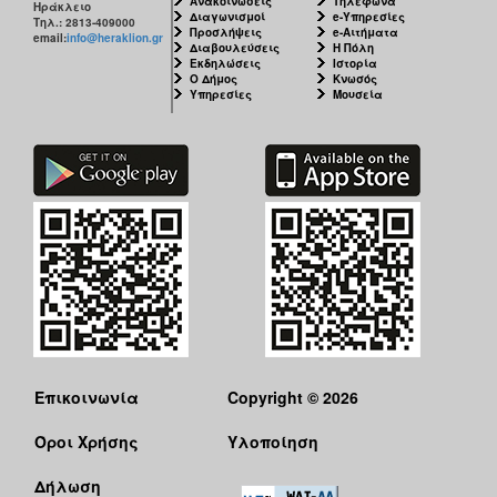
Ανακοινώσεις
Τηλέφωνα
Ηράκλειο
Διαγωνισμοί
e-Υπηρεσίες
Τηλ.: 2813-409000
Προσλήψεις
e-Αιτήματα
email:
info@heraklion.gr
Διαβουλεύσεις
Η Πόλη
Εκδηλώσεις
Ιστορία
Ο Δήμος
Κνωσός
Υπηρεσίες
Μουσεία
Επικοινωνία
Copyright © 2026
Όροι Χρήσης
Υλοποίηση
Δήλωση