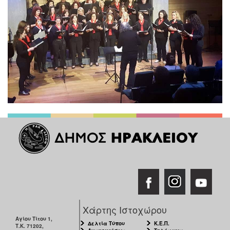
Χάρτης Ιστοχώρου
Αγίου Τίτου 1,
Δελτία Τύπου
Κ.Ε.Π.
Τ.Κ. 71202,