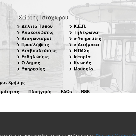
Χάρτης Ιστοχώρου
Δελτία Τύπου
Κ.Ε.Π.
Ανακοινώσεις
Τηλέφωνα
Διαγωνισμοί
e-Υπηρεσίες
Προσλήψεις
e-Αιτήματα
Διαβουλεύσεις
Η Πόλη
Εκδηλώσεις
Ιστορία
Ο Δήμος
Κνωσός
Υπηρεσίες
Μουσεία
ροι Χρήσης
ιμότητας
Πλοήγηση
FAQs
RSS