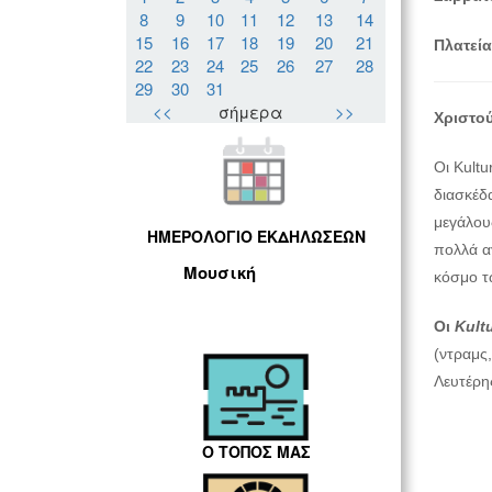
8
9
10
11
12
13
14
15
16
17
18
19
20
21
Πλατεία
22
23
24
25
26
27
28
29
30
31
<<
σήμερα
>>
Χριστού
Οι Kult
διασκέδα
μεγάλου
ΗΜΕΡΟΛΟΓΙΟ ΕΚΔΗΛΩΣΕΩΝ
πολλά α
Μουσική
κόσμο τω
Οι
Kultu
(ντραμς,
Λευτέρη
Ο ΤΟΠΟΣ ΜΑΣ