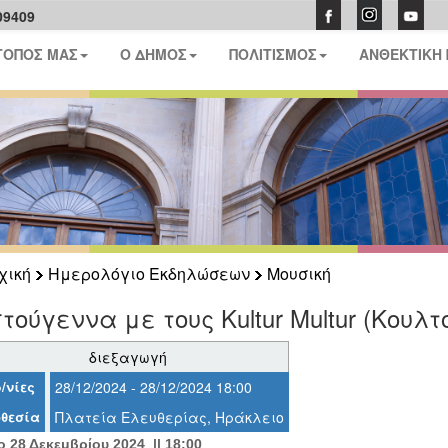
09409
ΤΟΠΟΣ ΜΑΣ
Ο ΔΗΜΟΣ
ΠΟΛΙΤΙΣΜΟΣ
ΑΝΘΕΚΤΙΚΗ
χική
Ημερολόγιο Εκδηλώσεων
Μουσική
τούγεννα με τους Kultur Multur (Κουλ
διεξαγωγή
/νίες
28/12/2024 - 28/12/2024 18:00
θεσία
Πλατεία Ελευθερίας, Ηράκλειο
 28 Δεκεμβρίου 2024 || 18:00