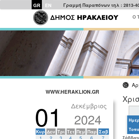
GR
EN
Γραμμή Παραπόνων τηλ : 2813-4
Ο 
Αρ
WWW.HERAKLION.GR
Χρισ
01
Δεκέμβριος
2024
Ημερ
Τοπο
Κυρ
Δευ
Τρι
Τετ
Πεμ
Παρ
Σαβ
1
2
3
4
5
6
7
Σάββατο