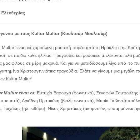
 Ελευθερίας
γεννα με τους Kultur Multur (Κουλτούρ Μουλτούρ)
ur Multur είναι μια χαρούμενη μουσική παρέα από το Ηράκλειο της Κρ
ση σε παιδιά κάθε ηλικίας. Τραγούδια και μουσικές μπλέκονται όλα μαζί
ς μας φίλους σε μέρη μακρινά. Και για να μεταδώσουμε λίγο από το π
γαπημένα Χριστουγεννιάτικα τραγούδια. Ελάτε να γίνουμε μια μεγάλη π
ν Kultur Multur!
r Multur είναι οι:
Ευτυχία Βαρούχα (φωνητικά), Ξενοφών Ζαμπούλης (α
 κρουστά), Αριάδνη Πρατικάκη (βιολί, φωνητικά), Μαρία Ταβαντζοπούλο
ς Τριχάκης (ηλ. κιθάρα), Νίκος Χρηστάκης (ακορντεόν, φυσαρμόνικα, φ