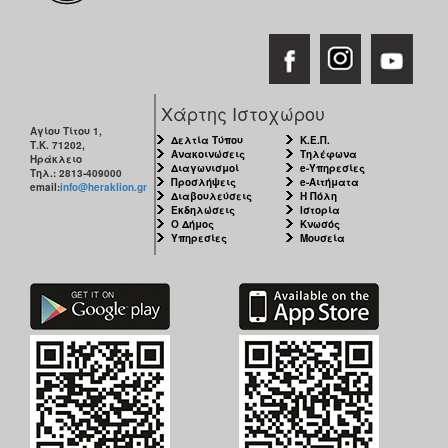
Χάρτης Ιστοχώρου
Αγίου Τίτου 1,
Δελτία Τύπου
Κ.Ε.Π.
Τ.Κ. 71202,
Ανακοινώσεις
Τηλέφωνα
Ηράκλειο
Διαγωνισμοί
e-Υπηρεσίες
Τηλ.: 2813-409000
Προσλήψεις
e-Αιτήματα
email:
info@heraklion.gr
Διαβουλεύσεις
Η Πόλη
Εκδηλώσεις
Ιστορία
Ο Δήμος
Κνωσός
Υπηρεσίες
Μουσεία