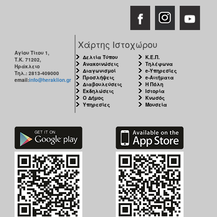
Χάρτης Ιστοχώρου
Αγίου Τίτου 1,
Δελτία Τύπου
Κ.Ε.Π.
Τ.Κ. 71202,
Ανακοινώσεις
Τηλέφωνα
Ηράκλειο
Διαγωνισμοί
e-Υπηρεσίες
Τηλ.: 2813-409000
Προσλήψεις
e-Αιτήματα
email:
info@heraklion.gr
Διαβουλεύσεις
Η Πόλη
Εκδηλώσεις
Ιστορία
Ο Δήμος
Κνωσός
Υπηρεσίες
Μουσεία