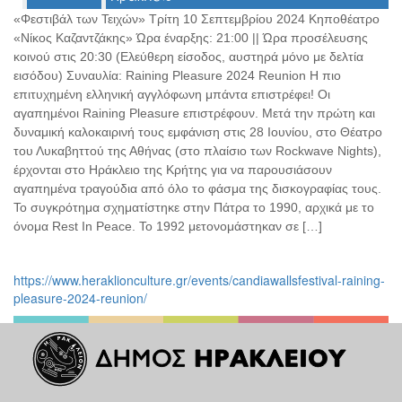
Ο
«Φεστιβάλ των Τειχών» Τρίτη 10 Σεπτεμβρίου 2024 Κηποθέατρο
ΤΟΠΟΣ
«Νίκος Καζαντζάκης» Ώρα έναρξης: 21:00 || Ώρα προσέλευσης
ΜΑΣ
κοινού στις 20:30 (Ελεύθερη είσοδος, αυστηρά μόνο με δελτία
εισόδου) Συναυλία: Raining Pleasure 2024 Reunion Η πιο
Ο
ΔΗΜΟΣ
επιτυχημένη ελληνική αγγλόφωνη μπάντα επιστρέφει! Οι
αγαπημένοι Raining Pleasure επιστρέφουν. Μετά την πρώτη και
δυναμική καλοκαιρινή τους εμφάνιση στις 28 Ιουνίου, στο Θέατρο
ΠΟΛΙΤΙΣΜΟΣ
του Λυκαβηττού της Αθήνας (στο πλαίσιο των Rockwave Nights),
έρχονται στο Ηράκλειο της Κρήτης για να παρουσιάσουν
ΑΝΘΕΚΤΙΚΗ
ΠΟΛΗ
αγαπημένα τραγούδια από όλο το φάσμα της δισκογραφίας τους.
Το συγκρότημα σχηματίστηκε στην Πάτρα το 1990, αρχικά με το
όνομα Rest In Peace. Το 1992 μετονομάστηκαν σε […]
https://www.heraklionculture.gr/events/candiawallsfestival-raining-
pleasure-2024-reunion/