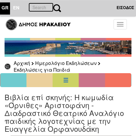
GR
EN
ΕΙΣΟΔΟΣ
10
Μάιος
Toggle
2024
navigati
Κυρ
Δευ
Τρι
Τετ
Πεμ
Παρ
Σαβ
1
2
3
4
5
6
7
8
9
10
11
Αρχική
Ημερολόγιο Εκδηλώσεων
12
13
14
15
16
17
18
Εκδηλώσεις για Παιδιά
19
20
21
22
23
24
25
26
27
28
29
30
31
<<
σήμερα
>>
Βιβλία επί σκηνής: Η κωμωδία
ΗΜΕΡΟΛΟΓΙΟ
ΕΚΔΗΛΩΣΕΩΝ
«Όρνιθες» Αριστοφάνη -
Διαδραστικό Θεατρικό Αναλόγιο
Εκδηλώσεις
για
παιδικής λογοτεχνίας με την
Παιδιά
Ευαγγελία Ορφανουδάκη