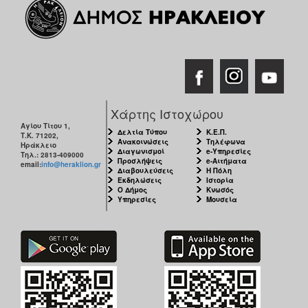
Χάρτης Ιστοχώρου
Αγίου Τίτου 1,
Δελτία Τύπου
Κ.Ε.Π.
Τ.Κ. 71202,
Ανακοινώσεις
Τηλέφωνα
Ηράκλειο
Διαγωνισμοί
e-Υπηρεσίες
Τηλ.: 2813-409000
Προσλήψεις
e-Αιτήματα
email:
info@heraklion.gr
Διαβουλεύσεις
Η Πόλη
Εκδηλώσεις
Ιστορία
Ο Δήμος
Κνωσός
Υπηρεσίες
Μουσεία