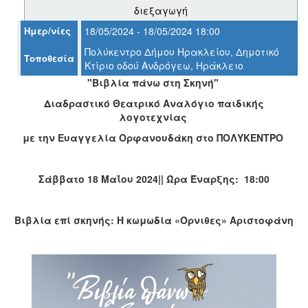
διεξαγωγή
Ημερ/νίες
18/05/2024 - 18/05/2024 18:00
Ο
ΤΟΠΟΣ
Πολύκεντρο Δήμου Ηρακλείου, Δημοτικό
Τοποθεσία
ΜΑΣ
Κτίριο οδού Ανδρόγεω, Ηράκλειο
"Βιβλία πάνω στη Σκηνή"
Ο
ΔΗΜΟΣ
Διαδραστικό Θεατρικό Αναλόγιο παιδικής
λογοτεχνίας
ΠΟΛΙΤΙΣΜΟΣ
με την Ευαγγελία Ορφανουδάκη στο ΠΟΛΥΚΕΝΤΡΟ
ΑΝΘΕΚΤΙΚΗ
ΠΟΛΗ
Σάββατο 18 Μαΐου 2024|| Ώρα Έναρξης: 18:00
Βιβλία επί σκηνής:
Η κωμωδία «Όρνιθες» Αριστοφάνη