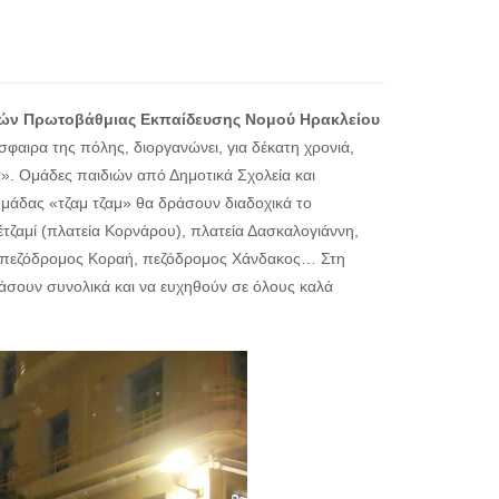
ών Πρωτοβάθμιας Εκπαίδευσης Νομού Ηρακλείου
φαιρα της πόλης, διοργανώνει, για δέκατη χρονιά,
». Ομάδες παιδιών από Δημοτικά Σχολεία και
ομάδας «τζαμ τζαμ» θα δράσουν διαδοχικά το
έτζαμί (πλατεία Κορνάρου), πλατεία Δασκαλογιάννη,
, πεζόδρομος Κοραή, πεζόδρομος Χάνδακος… Στη
ράσουν συνολικά και να ευχηθούν σε όλους καλά