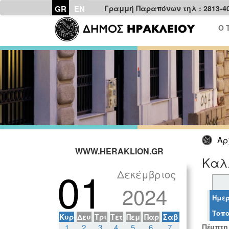
GR
EN
Γραμμή Παραπόνων τηλ : 2813-4
Ο 
Αρ
WWW.HERAKLION.GR
Καλ
01
Δεκέμβριος
2024
Ημερ
Τοπο
Κυρ
Δευ
Τρι
Τετ
Πεμ
Παρ
Σαβ
1
2
3
4
5
6
7
Πέμπτη 