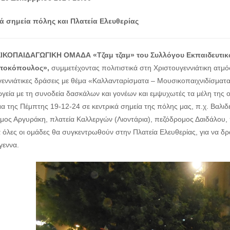
ά σημεία πόλης και Πλατεία Ελευθερίας
ΚΟΠΑΙΔΑΓΩΓΙΚΗ ΟΜΑΔΑ «Τζαμ τζαμ» του Συλλόγου Εκπαιδευτικ
οτοκόπουλος»,
συμμετέχοντας πολιτιστικά στη Χριστουγεννιάτικη ατμόσ
γεννιάτικες δράσεις με θέμα «Καλλανταρίσματα – Μουσικοπαιχνιδίσματα
γεία με τη συνοδεία δασκάλων και γονέων και εμψυχωτές τα μέλη της 
α της Πέμπτης 19-12-24 σε κεντρικά σημεία της πόλης μας, π.χ. Βαλιδ
μος Αργυράκη, πλατεία Καλλεργών (Λιοντάρια), πεζόδρομος Δαιδάλου
α όλες οι ομάδες θα συγκεντρωθούν στην Πλατεία Ελευθερίας, για να δ
γεννα.