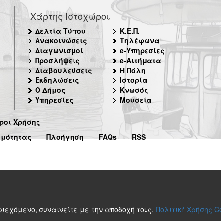
Χάρτης Ιστοχώρου
Δελτία Τύπου
Κ.Ε.Π.
Ανακοινώσεις
Τηλέφωνα
Διαγωνισμοί
e-Υπηρεσίες
Προσλήψεις
e-Αιτήματα
Διαβουλεύσεις
Η Πόλη
Εκδηλώσεις
Ιστορία
Ο Δήμος
Κνωσός
Υπηρεσίες
Μουσεία
ροι Χρήσης
ιμότητας
Πλοήγηση
FAQs
RSS
περιεχόμενο, συναινείτε με την αποδοχή τους.
Πολιτική Χρήσης C