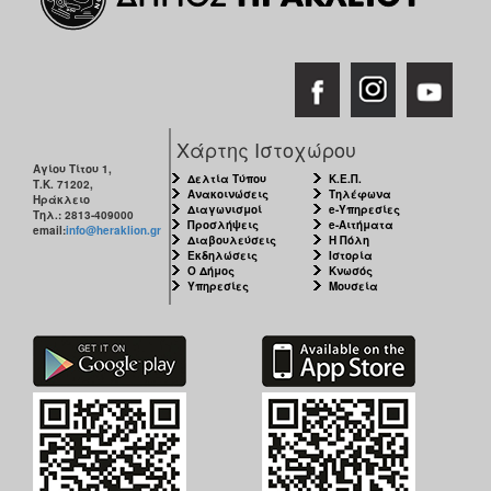
Χάρτης Ιστοχώρου
Αγίου Τίτου 1,
Δελτία Τύπου
Κ.Ε.Π.
Τ.Κ. 71202,
Ανακοινώσεις
Τηλέφωνα
Ηράκλειο
Διαγωνισμοί
e-Υπηρεσίες
Τηλ.: 2813-409000
Προσλήψεις
e-Αιτήματα
email:
info@heraklion.gr
Διαβουλεύσεις
Η Πόλη
Εκδηλώσεις
Ιστορία
Ο Δήμος
Κνωσός
Υπηρεσίες
Μουσεία