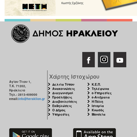
Χάρτης Ιστοχώρου
Αγίου Τίτου 1,
Δελτία Τύπου
Κ.Ε.Π.
Τ.Κ. 71202,
Ανακοινώσεις
Τηλέφωνα
Ηράκλειο
Διαγωνισμοί
e-Υπηρεσίες
Τηλ.: 2813-409000
Προσλήψεις
e-Αιτήματα
email:
info@heraklion.gr
Διαβουλεύσεις
Η Πόλη
Εκδηλώσεις
Ιστορία
Ο Δήμος
Κνωσός
Υπηρεσίες
Μουσεία