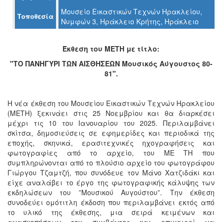
Μουσείο Εικαστικών Τεχνών Ηρακλείου,
Τοποθεσία
Νυμφών 3, Ηράκλειο Κρήτης, Ηράκλειο
Ο
ΤΟΠΟΣ
Έκθεση του ΜΕΤΗ με τίτλο:
ΜΑΣ
"ΤΟ ΠΑΝΗΓΥΡΙ ΤΩΝ ΑΙΣΘΗΣΕΩΝ Μουσικός Αύγουστος 80-
Ο
81".
ΔΗΜΟΣ
ΠΟΛΙΤΙΣΜΟΣ
Η νέα έκθεση του Μουσείου Εικαστικών Τεχνών Ηρακλείου
(ΜΕΤΗ) ξεκινάει στις 25 Νοεμβρίου και θα διαρκέσει
μέχρι τις 10 του Ιανουαρίου του 2025. Περιλαμβάνει
ΑΝΘΕΚΤΙΚΗ
ΠΟΛΗ
σκίτσα, δημοσιεύσεις σε εφημερίδες και περιοδικά της
εποχής, σκηνικά, ερασιτεχνικές ηχογραφήσεις και
φωτογραφίες από το αρχείο, του ΜΕ ΤΗ που
συμπληρώνονται από το πλούσιο αρχείο του φωτογράφου
Γιώργου Τζαμτζή, που συνόδευε τον Μάνο Χατζιδάκι και
είχε αναλάβει το έργο της φωτογραφικής κάλυψης των
εκδηλώσεων του ”Μουσικού Αυγούστου”. Την έκθεση
συνοδεύει ομότιτλη έκδοση που περιλαμβάνει εκτός από
το υλικό της έκθεσης, μια σειρά κειμένων και
ανασκοπήσεων του συμβάντος και επιχειρεί να