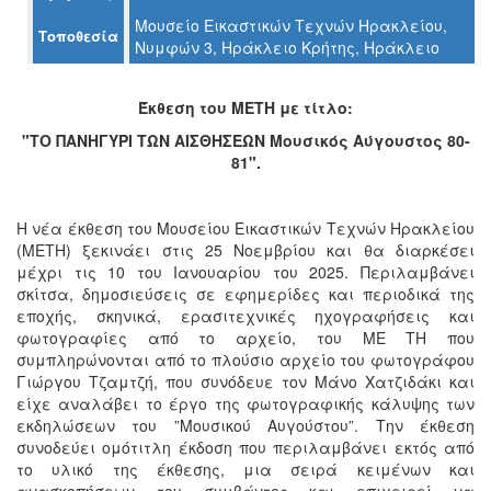
Μουσείο Εικαστικών Τεχνών Ηρακλείου,
Τοποθεσία
Νυμφών 3, Ηράκλειο Κρήτης, Ηράκλειο
Ο
ΤΟΠΟΣ
Έκθεση του ΜΕΤΗ με τίτλο:
ΜΑΣ
"ΤΟ ΠΑΝΗΓΥΡΙ ΤΩΝ ΑΙΣΘΗΣΕΩΝ Μουσικός Αύγουστος 80-
Ο
81".
ΔΗΜΟΣ
ΠΟΛΙΤΙΣΜΟΣ
Η νέα έκθεση του Μουσείου Εικαστικών Τεχνών Ηρακλείου
(ΜΕΤΗ) ξεκινάει στις 25 Νοεμβρίου και θα διαρκέσει
μέχρι τις 10 του Ιανουαρίου του 2025. Περιλαμβάνει
ΑΝΘΕΚΤΙΚΗ
ΠΟΛΗ
σκίτσα, δημοσιεύσεις σε εφημερίδες και περιοδικά της
εποχής, σκηνικά, ερασιτεχνικές ηχογραφήσεις και
φωτογραφίες από το αρχείο, του ΜΕ ΤΗ που
συμπληρώνονται από το πλούσιο αρχείο του φωτογράφου
Γιώργου Τζαμτζή, που συνόδευε τον Μάνο Χατζιδάκι και
είχε αναλάβει το έργο της φωτογραφικής κάλυψης των
εκδηλώσεων του ”Μουσικού Αυγούστου”. Την έκθεση
συνοδεύει ομότιτλη έκδοση που περιλαμβάνει εκτός από
το υλικό της έκθεσης, μια σειρά κειμένων και
ανασκοπήσεων του συμβάντος και επιχειρεί να