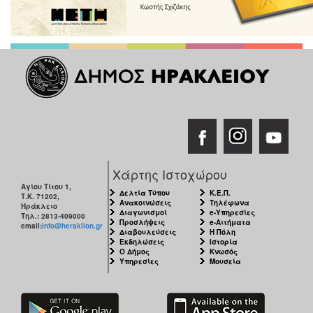
Χάρτης Ιστοχώρου
Αγίου Τίτου 1,
Δελτία Τύπου
Κ.Ε.Π.
Τ.Κ. 71202,
Ανακοινώσεις
Τηλέφωνα
Ηράκλειο
Διαγωνισμοί
e-Υπηρεσίες
Τηλ.: 2813-409000
Προσλήψεις
e-Αιτήματα
email:
info@heraklion.gr
Διαβουλεύσεις
Η Πόλη
Εκδηλώσεις
Ιστορία
Ο Δήμος
Κνωσός
Υπηρεσίες
Μουσεία