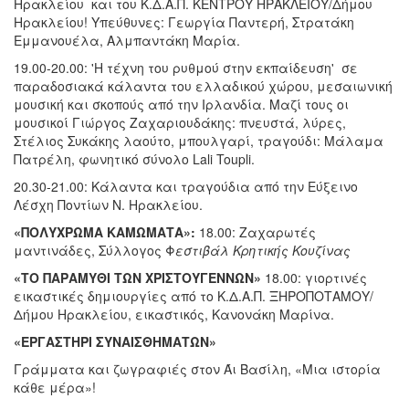
Ηρακλείου και του Κ.Δ.Α.Π. ΚΕΝΤΡΟΥ ΗΡΑΚΛΕΙΟΥ/Δήμου
Ηρακλείου! Υπεύθυνες: Γεωργία Παντερή, Στρατάκη
Εμμανουέλα, Αλμπαντάκη Μαρία.
19.00-20.00:
'Η τέχνη του ρυθμού στην εκπαίδευση' σε
παραδοσιακά κάλαντα του ελλαδικού χώρου, μεσαιωνική
μουσική και σκοπούς από την Ιρλανδία. Mαζί τους οι
μουσικοί Γιώργος Ζαχαριουδάκης: πνευστά, λύρες,
Στέλιος Συκάκης λαούτο, μπουλγαρί, τραγούδι: Μάλαμα
Πατρέλη, φωνητικό σύνολο Lali Toupli.
20.30-21.00: Κάλαντα και τραγούδια από την Εύξεινο
Λέσχη Ποντίων Ν. Ηρακλείου.
«ΠΟΛΥΧΡΩΜΑ ΚΑΜΩΜΑΤΑ»:
18.00: Ζαχαρωτές
μαντινάδες,
Σύλλογος Φ
εστιβάλ Κρητικής Κουζίνας
«ΤΟ ΠΑΡΑΜΥΘΙ ΤΩΝ ΧΡΙΣΤΟΥΓΕΝΝΩΝ»
18.00: γιορτινές
εικαστικές δημιουργίες από το Κ.Δ.Α.Π. ΞΗΡΟΠΟΤΑΜΟΥ/
Δήμου Ηρακλείου, εικαστικός, Κανονάκη Μαρίνα.
«ΕΡΓΑΣΤΗΡΙ ΣΥΝΑΙΣΘΗΜΑΤΩΝ»
Γράμματα και ζωγραφιές στον Άι Βασίλη, «Μια ιστορία
κάθε μέρα»!