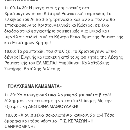
11.00-14.30: Η μαγεία της ρομποτικής στο
Χριστουγεννιάτικο Κάστρο! Ρομποτικοί τάρανδοι, Το
έλκηθρο του Άι Βασίλη, τρενάκια και άλλα πολλά θα
επισκεφθούν το Χριστουγεννιάτικο Κάστρο, σε ένα
διαδραστικό εργαστήριο ρομποτικής για μικρά και
μεγάλα παιδιά, από το Κέντρο Εκπαιδευτικής Ρομποτικής
και Επιστημών Κρήτης!
16.00: Το ρομποτάκι που στολίζει το Χριστουγεννιάτικο
δέντρο! Ευφυής κατασκευή από τους φοιτητές της Λέσχης
Ρομποτικής του ΕΛ.ΜΕ.ΠΑ.! Υπεύθυνοι: Καλαϊτζάκης
Σωτήρης, Βασίλης Λιλίτσης
«ΠΟΛΥΧΡΩΜΑ ΚΑΜΩΜΑΤΑ»
11.30: Χριστουγεννιάτικα λαμπερά μπισκότα βιτρό!
Δίλημμα… να τα φάμε ή να τα στολίσουμε; Με την
εξαιρετική ΔΕΣΠΟΙΝΑ ΜΑΘΙΟΥΔΑΚΗ!
18.00: «Χιονισμένα σοκολατένια κουκουνάρια»! Τόσο
όμορφα και τόσο νόστιμα! Π.Σ. ΚΕΡΑΣΩΝ «Η
ΦΑΝΕΡΩΜΕΝΗ».