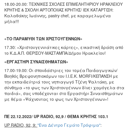
18.00-20.00: ΤΕΧΝΙΚΕΣ ΣΧΟΛΕΣ ΕΠΙΜΕΛΗΤΗΡΙΟΥ ΗΡΑΚΛΕΙΟΥ
ΚΡΗΤΗΣ & ΣΧΟΛΗ ΑΡΤΟΠΟΙΙΑΣ ΚΡΗΤΗΣ/ ΙΕΚ ΚΑΤΑΡΤΙΣΗ:
Καλαθάκης Ιωάννης, pastry chef, με καραμελωμένα
μήλα!!!
«ΤΟ ΠΑΡΑΜΥΘΙ ΤΩΝ ΧΡΙΣΤΟΥΓΕΝΝΩΝ»
17.30: «Χριστουγεννιάτικες κάρτες», εικαστική δράση από
το Κ.Δ.Α.Π. ΘΕΡΙΣΟΥ-ΜΑΣΤΑΜΠΑ/Δήμου Ηρακλείου!
«ΕΡΓΑΣΤΗΡΙ ΣΥΝΑΙΣΘΗΜΑΤΩΝ»
17.00-19.00: Οι σπουδάστριες του τομέα Παιδαγωγικών/
Βοηθός Βρεφονηπιοκόμων του Ι.Ι.Ε.Κ. MORFI/ΚΕΠΑΝΣΗ με
την εκπαιδεύτριά τους νηπιαγωγό Τζένη Ψαλτάκη, με
σύνθημα «το φως των Χριστουγέννων δίνει χαμόγελα στα
παιδιά», σας υποδέχονται στο Εργαστήρι Συναισθημάτων
με θέμα «Ψάχνοντας το φως των Χριστουγέννων»!
ΠΕ 22.12.2022
/
UP
RADIO
, 92,9 / ΘΕΜΑ ΚΡΗΤΗΣ 103.1
UP
RADIO
, 92, 9:
"Ένα Δέντρο Γεμάτο Τρόφιμα"
: