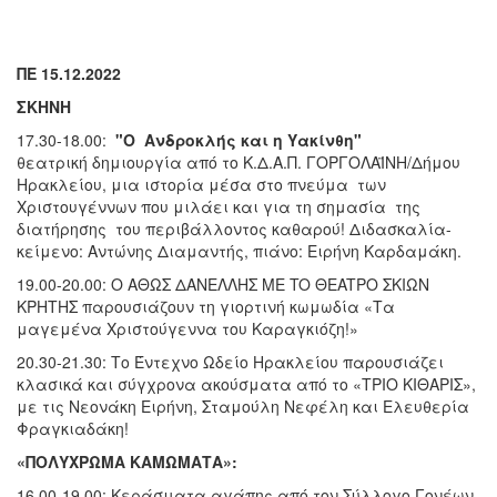
ΠΕ 15.12.2022
ΣΚΗΝΗ
17.30-18.00:
"Ο Ανδροκλής και η Υακίνθη"
θεατρική δημιουργία από το Κ.Δ.Α.Π. ΓΟΡΓΟΛΑΪΝΗ/Δήμου
Ηρακλείου, μια ιστορία μέσα στο πνεύμα των
Χριστουγέννων που μιλάει και για τη σημασία της
διατήρησης του περιβάλλοντος καθαρού! Διδασκαλία-
κείμενο: Αντώνης Διαμαντής, πιάνο: Ειρήνη Καρδαμάκη.
19.00-20.00: O AΘΩΣ ΔANEΛΛHΣ ME TO ΘEATPO ΣKIΩN
KPHTHΣ παρουσιάζουν τη γιορτινή κωμωδία «Τα
μαγεμένα Χριστούγεννα του Καραγκιόζη!»
20.30-21.30: Το Έντεχνο Ωδείο Ηρακλείου παρουσιάζει
κλασικά και σύγχρονα ακούσματα από το «ΤΡΙΟ ΚΙΘΑΡΙΣ»,
με τις Νεονάκη Ειρήνη, Σταμούλη Νεφέλη και Ελευθερία
Φραγκιαδάκη!
«ΠΟΛΥΧΡΩΜΑ ΚΑΜΩΜΑΤΑ»:
16.00-19.00: Κεράσματα αγάπης από τον Σύλλογο Γονέων,