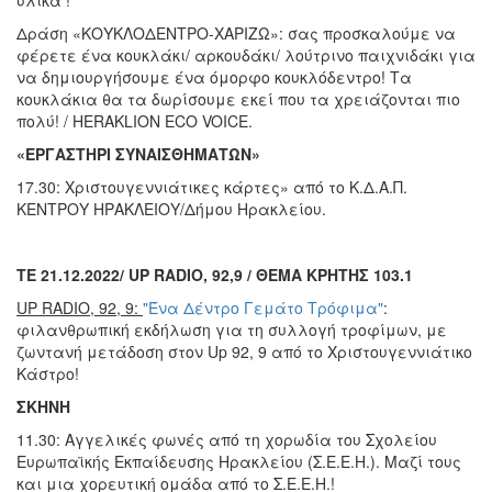
Δράση «ΚΟΥΚΛΟΔΕΝΤΡΟ-ΧΑΡΙΖΩ»: σας προσκαλούμε να
φέρετε ένα κουκλάκι/ αρκουδάκι/ λούτρινο παιχνιδάκι για
να δημιουργήσουμε ένα όμορφο κουκλόδεντρο! Τα
κουκλάκια θα τα δωρίσουμε εκεί που τα χρειάζονται πιο
πολύ! / HERAKLION ECO VOICE.
«ΕΡΓΑΣΤΗΡΙ ΣΥΝΑΙΣΘΗΜΑΤΩΝ»
17.30:
Χριστουγεννιάτικες κάρτες» από το Κ.Δ.Α.Π.
ΚΕΝΤΡΟΥ ΗΡΑΚΛΕΙΟΥ/Δήμου Ηρακλείου.
ΤΕ 21.12.2022
/
UP
RADIO
, 92,9 / ΘΕΜΑ ΚΡΗΤΗΣ 103.1
UP
RADIO
, 92, 9:
"Ένα Δέντρο Γεμάτο Τρόφιμα"
:
φιλανθρωπική εκδήλωση για τη συλλογή τροφίμων, με
ζωντανή μετάδοση στον Up 92, 9 από το Χριστουγεννιάτικο
Κάστρο!
ΣΚΗΝΗ
11.30: Αγγελικές φωνές από τη χορωδία του Σχολείου
Ευρωπαϊκής Εκπαίδευσης Ηρακλείου (Σ.Ε.Ε.Η.). Μαζί τους
και μια χορευτική ομάδα από το Σ.Ε.Ε.Η.!