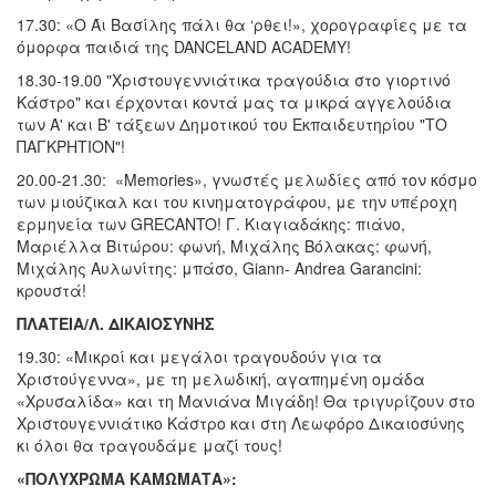
17.30: «Ο Άι Βασίλης πάλι θα ‘ρθει!», χορογραφίες με τα
όμορφα παιδιά της DANCELAND ACADEMY!
18.30-19.00 "Χριστουγεννιάτικα τραγούδια στο γιορτινό
Kάστρο" και έρχονται κοντά μας τα μικρά αγγελούδια
των Α' και Β' τάξεων Δημοτικού του Εκπαιδευτηρίου "ΤΟ
ΠΑΓΚΡΗΤΙΟΝ"!
20.00-21.30: «Memories», γνωστές μελωδίες από τον κόσμο
των μιούζικαλ και του κινηματογράφου, με την υπέροχη
ερμηνεία των GRECANTO! Γ. Κιαγιαδάκης: πιάνο,
Μαριέλλα Βιτώρου: φωνή, Mιχάλης Βόλακας: φωνή,
Mιχάλης Aυλωνίτης: μπάσο, Giann- Andrea Garancini:
κρουστά!
ΠΛΑΤΕΙΑ/Λ. ΔΙΚΑΙΟΣΥΝΗΣ
19.30: «Μικροί και μεγάλοι τραγουδούν για τα
Χριστούγεννα», με τη μελωδική, αγαπημένη ομάδα
«Χρυσαλίδα» και τη Μανιάνα Μιγάδη! Θα τριγυρίζουν στο
Χριστουγεννιάτικο Κάστρο και στη Λεωφόρο Δικαιοσύνης
κι όλοι θα τραγουδάμε μαζί τους!
«ΠΟΛΥΧΡΩΜΑ ΚΑΜΩΜΑΤΑ»: