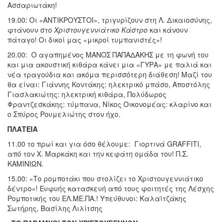
Ασσαριωτάκη!
19.00:
Οι «ΑΝΤΙΚΡΟΥΣΤΟΙ», τριγυρίζουν στη Λ. Δικαιοσύνης,
φτάνουν στο
Χριστουγεννιάτικο Κάστρο
και κάνουν
πάταγο! Οι δικοί μας «μικροί τυμπανιστές»!
20.00: Ο αγαπημένος ΜΑΝΟΣ ΠΑΠΑΔΑΚΗΣ με τη φωνή του
και μια ακουστική κιθάρα κάνει μια «ΓΥΡΑ» με παλιά και
νέα τραγούδια και ακόμα περισσότερη διάθεση! Μαζί του
θα είναι: Γιάννης Κοντάκης: ηλεκτρικό μπάσο, Αποστόλης
Γιασλακιώτης: ηλεκτρική κιθάρα, Πολύδωρος
Φραντζεσκάκης: τύμπανα, Νίκος Οικονομέας: κλαρίνο και
ο Σπύρος Ρουμελιώτης στον ήχο.
ΠΛΑΤΕΙΑ
11.00 το πρωί και για όσο θέλουμε: Γιορτινά GRAFFITI,
από τον Χ. Μαρκάκη και την κεφάτη ομάδα του! Π.Σ.
ΚΑΜΙΝΙΩΝ.
15.00: «Το ρομποτάκι που στολίζει το Χριστουγεννιάτικο
δέντρο»! Ευφυής κατασκευή από τους φοιτητές της Λέσχης
Ρομποτικής του ΕΛ.ΜΕ.ΠΑ.! Υπεύθυνοι: Καλαϊτζάκης
Σωτήρης, Βασίλης Λιλίτσης