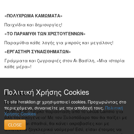
«ΠΟΛΥΧΡΩΜΑ ΚΑΜΩΜΑΤΑ»
Παιχνίδια και δημιουργίες!
«ΤΟ ΠΑΡΑΜΥΘΙ ΤΩΝ ΧΡΙΣΤΟΥΓΕΝΝΩΝ»
Παραμύθια κάθε λογής για μικρούς και μεγάλους!
«ΕΡΓΑΣΤΗΡΙ ΣΥΝΑΙΣΘΗΜΑΤΩΝ»
Γράμματα και ζωγραφιές στον Άι Βασίλη, «Μια ιστορία
κάθε μέρα»!
Πολιτική Χρήσης Cookies
ΔΕ 26.12.2022
Το site heraklion.gr χρησιμοποιεί cookies. Προχωρώντας στο
ΠΛΑΤΕΙΑ
περιεχόμενο, συναινείτε με την αποδοχή τους.
Πολιτική
12.00-13.30: Τσίρκο παράσταση από το Circus Camino για
Χρήσης Cookies
όλη την οικογένεια! Με τον Ξυλοπόδαρο που θα παίξει με
κορύνες και σπαθιά, θα κάνει ακροβασίες και με
CLOSE
απίστευτα ζογκλερικά νούμερα! Εσύ, είσαι έτοιμος να