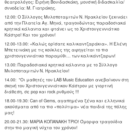
θεατρολόγος: Ειρήνη Βουιδασκάκη, μουσική διδασκαλία/
συνοδεία: Μ. Γιατράκης.
12.00: Ο Σύλλογος Μυλοποταμιτών Ν. Ηρακλείου ξεκινάει
από την Πλατεία Αγ. Μηνά, τραγουδώντας παραδοσιακά
κρητικά κάλαντα και φτάνει ως το Χριστουγεννιάτικο
Κάστρο! Και του χρόνου!
12.00-13.00: «Καλώς ορίσατε καλικαντζαράκια». Η Ελένη
Μπετεινάκη με τις κούκλες της αφηγείται το πιο
χριστουγεννιάτικο παραμύθι… των καλικάντζαρων!
13.00: Παραδοσιακά κρητικά κάλαντα με το Σύλλογο
Μυλοποταμιτών Ν. Ηρακλείου!
14.00: "Οι μαθητές του LAB Music Education ανεβαίνουν στη
σκηνή του Χριστουγεννιάτικου Κάστρου με γιορτινή
διάθεση, σε pop και rock ρυθμούς !!!
18.00-19.30: Can of Gems, αγαπημένα ξένα και ελληνικά
ακούσματα από τα πιο «πολύτιμα» νέα παιδιά της πόλης
μας!
20.00-21.30: ΜΑΡΙΑ ΚΟΠΑΝΑΚΗ ΤΡΙΟ! Όμορφα τραγούδια
στην πιο μαγική νύχτα του χρόνου!