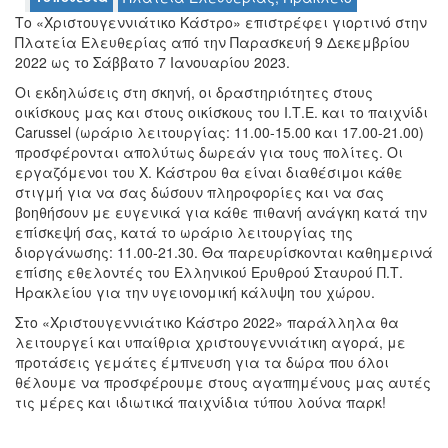
Το «Χριστουγεννιάτικο Κάστρο» επιστρέφει γιορτινό στην
Πλατεία Ελευθερίας από την Παρασκευή 9 Δεκεμβρίου
2022 ως το Σάββατο 7 Ιανουαρίου 2023.
Ο
ΤΟΠΟΣ
Οι εκδηλώσεις στη σκηνή, οι δραστηριότητες στους
ΜΑΣ
οικίσκους μας και στους οικίσκους του Ι.Τ.Ε. και το παιχνίδι
Carussel (ωράριο λειτουργίας: 11.00-15.00 και 17.00-21.00)
Ο
προσφέρονται απολύτως δωρεάν για τους πολίτες. Οι
ΔΗΜΟΣ
εργαζόμενοι του Χ. Κάστρου θα είναι διαθέσιμοι κάθε
στιγμή για να σας δώσουν πληροφορίες και να σας
ΠΟΛΙΤΙΣΜΟΣ
βοηθήσουν με ευγενικά για κάθε πιθανή ανάγκη κατά την
επίσκεψή σας, κατά το ωράριο λειτουργίας της
ΑΝΘΕΚΤΙΚΗ
διοργάνωσης: 11.00-21.30. Θα παρευρίσκονται καθημερινά
ΠΟΛΗ
επίσης εθελοντές του Ελληνικού Ερυθρού Σταυρού Π.Τ.
Ηρακλείου για την υγειονομική κάλυψη του χώρου.
Στο «Χριστουγεννιάτικο Κάστρο 2022» παράλληλα θα
λειτουργεί και υπαίθρια χριστουγεννιάτικη αγορά, με
προτάσεις γεμάτες έμπνευση για τα δώρα που όλοι
θέλουμε να προσφέρουμε στους αγαπημένους μας αυτές
τις μέρες και ιδιωτικά παιχνίδια τύπου λούνα παρκ!