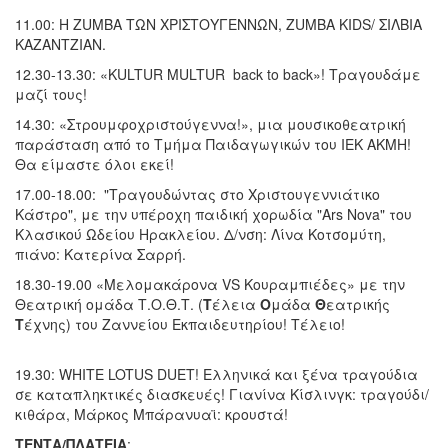
11.00: Η ZUMBA ΤΩΝ ΧΡΙΣΤΟΥΓΕΝΝΩΝ, ZUMBA KIDS/ ΣΙΛΒΙΑ
ΚΑΖΑΝΤΖΙΑΝ.
12.30-13.30: «KULTUR MULTUR back to back»! Τραγουδάμε
μαζί τους!
14.30: «Στρουμφοχριστούγεννα!», μια μουσικοθεατρική
παράσταση από το Τμήμα Παιδαγωγικών του IEK ΑΚΜΗ!
Θα είμαστε όλοι εκεί!
17.00-18.00: "Τραγουδώντας στο Χριστουγεννιάτικο
Κάστρο", με την υπέροχη παιδική χορωδία "Ars Nova" του
Κλασικού Ωδείου Ηρακλείου. Δ/νση: Λίνα Κοτσομύτη,
πιάνο: Κατερίνα Σαρρή.
18.30-19.00 «Μελομακάρονα VS Κουραμπιέδες» με την
Θεατρική ομάδα Τ.Ο.Θ.Τ. (
Τ
έλεια
Ο
μάδα
Θ
εατρικής
Τ
έχνης) του Ζαννείου Εκπαιδευτηρίου! Τέλειο!
19.30: WHITE LOTUS DUET! Ελληνικά και ξένα τραγούδια
σε καταπληκτικές διασκευές! Γιανίνα Κίσλινγκ: τραγούδι/
κιθάρα, Μάρκος Μπάρανυαϊ: κρουστά!
ΤΕΝΤΑ/ΠΛΑΤΕΙΑ
: