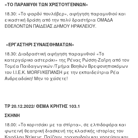
«ΤΟ ΠΑΡΑΜΥΘΙ ΤΩΝ ΧΡΙΣΤΟΥΓΕΝΝΩΝ»
18.30: «Το φαρδύ πουλόβερ», αφήγηση παραμυθιού και
εικαστική δράση από την πολύ δραστήρια ΟΜΑΔΑ
ΕΘΕΛΟΝΤΩΝ
ΠΑΙΔΕΙΑΣ ΔΗΜΟΥ ΗΡΑΚΛΕΙΟΥ.
«ΕΡΓΑΣΤΗΡΙ ΣΥΝΑΙΣΘΗΜΑΤΩΝ»
18.30: Διαδραστική αφήγηση παραμυθιού «Το
κατεργάρικο αστεράκι» της Ρένας Ρώσση-Ζαΐρη από τον
Τομέα Παιδαγωγικών /Τμήμα Βοηθών Βρεφονηπιοκόμων
του Ι.Ι.Ε.Κ. MORFI/ΚΕΠΑΝΣΗ με την εκπαιδεύτρια Ρέα
Ανδρεαδάκη! Μην το χάσετε!
ΤΡ 20.12.2022/
ΘΕΜΑ ΚΡΗΤΗΣ 103.1
ΣΚΗΝΗ
18.00: «Το κοριτσάκι με τα σπίρτα», σε ελπιδοφόρα και
φωτεινή θεατρική διασκευή της κλασικής ιστορίας του
Καρόλου Ντίκενς. Παίζουν, τραγουδούν και χορεύουν και