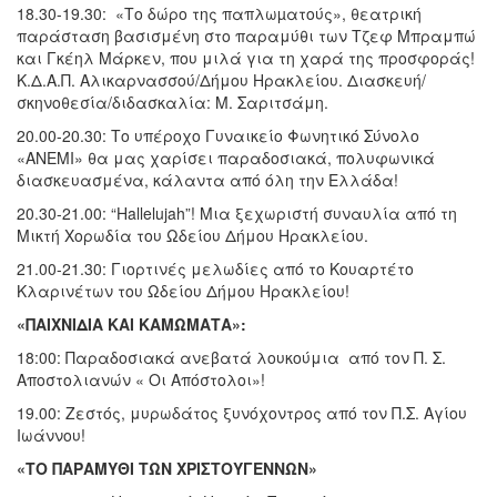
18.30-19.30: «Το δώρο της παπλωµατούς», θεατρική
παράσταση βασισμένη στο παραμύθι των Τζεφ Μπραμπώ
και Γκέηλ Μάρκεν, που μιλά για τη χαρά της προσφοράς!
Κ.Δ.Α.Π. Αλικαρνασσού/Δήμου Ηρακλείου. Διασκευή/
σκηνοθεσία/διδασκαλία: Μ. Σαριτσάμη.
20.00-20.30: Το υπέροχο Γυναικείο Φωνητικό Σύνολο
«ANEMI» θα μας χαρίσει παραδοσιακά, πολυφωνικά
διασκευασμένα, κάλαντα από όλη την Ελλάδα!
20.30-21.00: “Hallelujah”! Μια ξεχωριστή συναυλία από τη
Μικτή Χορωδία του Ωδείου Δήμου Ηρακλείου.
21.00-21.30: Γιορτινές μελωδίες από το Κουαρτέτο
Κλαρινέτων του Ωδείου Δήμου Ηρακλείου!
«ΠΑΙΧΝΙΔΙΑ ΚΑΙ ΚΑΜΩΜΑΤΑ»:
18:00: Παραδοσιακά ανεβατά λουκούμια από τον Π. Σ.
Αποστολιανών « Οι Απόστολοι»!
19.00: Ζεστός, μυρωδάτος ξυνόχοντρος από τον Π.Σ. Αγίου
Ιωάννου!
«ΤΟ ΠΑΡΑΜΥΘΙ ΤΩΝ ΧΡΙΣΤΟΥΓΕΝΝΩΝ»