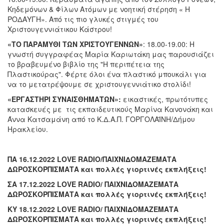
Κηδεμόνων & Φίλων Ατόμων με νοητική στέρηση « Η
ΡΟΔΑΥΓΗ». Από τις πιο γλυκές στιγμές του
Χριστουγεννιάτικου Κάστρου!
«ΤΟ ΠΑΡΑΜΥΘΙ ΤΩΝ ΧΡΙΣΤΟΥΓΕΝΝΩΝ»
: 18.00-19.00: Η
γνωστή συγγραφέας Μαρία Καριωτάκη μας παρουσιάζει
το βραβευμένο βιβλίο της "Η περιπέτεια της
Πλαστικούρας". Φέρτε όλοι ένα πλαστικό μπουκάλι για
να το μετατρέψουμε σε χριστουγεννιάτικο στολίδι!
«ΕΡΓΑΣΤΗΡΙ ΣΥΝΑΙΣΘΗΜΑΤΩΝ»:
εικαστικές, πρωτότυπες
κατασκευές με τις εκπαιδευτικούς Μαρίνα Κανονάκη και
Άννα Κατσαμάνη από το Κ.Δ.Α.Π. ΓΟΡΓΟΛΑΪΝΗ/Δήμου
Ηρακλείου.
ΠΑ 16.12.2022
LOVE
RADIO
/ΠΑΙΧΝΙΔΟΜΑΖΕΜΑΤΑ
ΔΩΡΟΣΚΟΡΠΙΣΜΑΤΑ και πολλές γιορτινές εκπλήξεις!
ΣΑ 17.12.2022
LOVE
RADIO
/ ΠΑΙΧΝΙΔΟΜΑΖΕΜΑΤΑ
ΔΩΡΟΣΚΟΡΠΙΣΜΑΤΑ και πολλές γιορτινές εκπλήξεις!
ΚΥ 18.12.2022
LOVE
RADIO
/ ΠΑΙΧΝΙΔΟΜΑΖΕΜΑΤΑ
ΔΩΡΟΣΚΟΡΠΙΣΜΑΤΑ και πολλές γιορτινές εκπλήξεις!