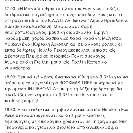
17.00: «Η Μάγισσα Φρικαντέλα» του Ευγένιου Τριβιζά,
διαδραστικό εργαστήρι από τους εκπαιδευτικούς και τα
υπέροχα παιδιά του Κ.Δ.Α.Π. Αγ. Ιωάννη/ Δήμου Ηρακλείου.
Διδασκαλία/Διασκευή: Μαρία Σαριτσάμη,
θεατροπαιδαγωγός, μουσική διδασκαλία: Ειρήνη
Καρδαμάκη, χοροδιδασκαλία: Χαρά Καράλη, Μάγισσα
Φρικαντέλα: Κυριακή Αρκουλή και σε άλλους ρόλους οι
εκπαιδεύτριες : Ιουλία Γεωργακοπούλου: εικαστικός,
Δέσποινα Πλευράκη: Ιστορικός- Πολιτισμολόγος,
Ανωγειανάκη Γιούλη: μουσικός, Πολίτη Κατερίνα:
γυμνάστρια.
18.00: Ξεκινάμε! Φέρτε ένα παραμύθι ή ένα βιβλίο για να
στήσουμε το μεγαλύτερο BOOKMAS TREE συντροφιά με
την ομάδα IN LIBRO VITA που, με τη λήξη της δράσης, θα
αναλάβει να χαρίσει τα βιβλία του δέντρου μας σε
παιδικές δομές!
18.30: Η καταπληκτική περιβαλλοντική ομάδα Heraklion Eco
Voice στο Χριστουγεννιάτικο Κάστρο! Εικαστικές
δημιουργίες με οικολογικά χρώματα, με τη ζωγράφο Νίκη
Γκοράνοβα και γιορτινά στολίδια από ανακυκλώσιμα
υλικά !