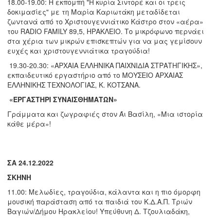
18.00-19.00: Η εκπομπή "Η κυρία Σιντορέ και οι τρεις
δοκιμασίες" με τη Μαρία Καριωτάκη μεταδίδεται
ζωντανά από το Χριστουγεννιάτικο Κάστρο στον «αέρα»
του RADIO FAMILY 89,5, ΗΡΑΚΛΕΙΟ. Το μικρόφωνο περνάει
στα χέρια των μικρών επισκεπτών για να μας γεμίσουν
ευχές και χριστουγεννιάτικα τραγούδια!
19.30-20.30: «ΑΡΧΑΙΑ ΕΛΛΗΝΙΚΑ ΠΑΙΧΝΙΔΙΑ ΣΤΡΑΤΗΓΙΚΗΣ»,
εκπαιδευτικό εργαστήριο από το ΜΟΥΣΕΙΟ ΑΡΧΑΙΑΣ
ΕΛΛΗΝΙΚΗΣ ΤΕΧΝΟΛΟΓΙΑΣ, Κ. ΚΟΤΣΑΝΑ.
«ΕΡΓΑΣΤΗΡΙ ΣΥΝΑΙΣΘΗΜΑΤΩΝ»
Γράμματα και ζωγραφιές στον Άι Βασίλη, «Μια ιστορία
κάθε μέρα»!
ΣΑ 24.12.2022
ΣΚΗΝΗ
11.00: Μελωδίες, τραγούδια, κάλαντα και η πιο όμορφη
μουσική παράσταση από τα παιδιά του Κ.Δ.Α.Π. Τριών
Βαγιών/Δήμου Ηρακλείου! Υπεύθυνη Δ. Τζουλιαδάκη,