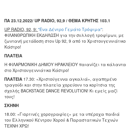
ΠΑ 23.12.2022
/
UP
RADIO
, 92,9 / ΘΕΜΑ ΚΡΗΤΗΣ 103.1
UP
RADIO
, 92, 9:
"Ένα Δέντρο Γεμάτο Τρόφιμα"
:
ΦΙΛΑΝΘΡΩΠΙΚΗ ΕΚΔΗΛΩΣΗ για την συλλογή τροφίμων, με
ζωντανή μετάδοση στον Up 92, 9 από το Χριστουγεννιάτικο
Κάστρο!
ΠΛΑΤΕΙΑ
Η ΦΙΛΑΡΜΟΝΙΚΗ ΔΗΜΟΥ ΗΡΑΚΛΕΙΟΥ παιανίζει τα κάλαντα
στο Χριστουγεννιάτικο Κάστρο!
ΠΛΑΤΕΙΑ
17.30: «Χριστούγεννα αγκαλιά», αγαπημένο
τραγούδι και στην πλατεία χορεύουν τα κορίτσια της
σχολής BACKSTAGE DANCE REVOLUTION! Κι εμείς μαζί
τους!
ΣΚΗΝΗ
18.00: «Γιορτινές χορογραφίες» με τα υπέροχα παιδιά
του Ελληνικού Κέντρου Χορού & Παραστατικών Τεχνών
ΤΕΧΝΗ ΧΡΩ!