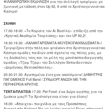
ΦΙΛΑΝΘΡΩΠΙΚΗ ΕΚΔΗΛΩΣΗ για την συλλογή τροφίμων, με
ζωντανή μετάδοση στον Up 92, 9 από το Χριστουγεννιάτικο
Κάστρο!
ΣΚΗΝΗ
17.00-18.00: «Το Καράτε του Άι Βασίλη»: επίδειξη από την
«Κρητική Ακαδημία Τουρλάκης» και τον UP 92,2!
18.30-19.30: «ΚΑΛΑΝΤΑΡΙΣΜΑΤΑ-ΜΟΥΣΙΚΟΠΑΙΧΝΙΔΙΣΜΑΤΑ»!
Τριγυρίζουν στην πόλη και φτάνουν στο Χριστουγεννιάτικο
Κάστρο ομάδες παιδιών από σχολεία της πόλης μας, με
τις δασκάλες τους και τα μέλη της μουσικοπαιδαγωγικής
ομάδας «Τζαμ Τζαμ» του Συλλόγου Εκπαιδευτικών
«Δομήνικος Θεοτοκόπουλος».
20.30-21.30: Αγαπημένα έντεχνα ακούσματα! ΔΗΜΗΤΡΗΣ
ΠΑΓΩΜΕΝΟΣ Full Band / ΣΥΝΔΙΟΡΓΑΝΩΣΗ ΜΕ ΤΗΝ
ΠΕΡΙΦΕΡΕΙΑ ΚΡΗΤΗΣ
ΤΕΝΤΑ/ΠΛΑΤΕΙΑ
17.00: Pet Food: ένα δώρο αγάπης για τα
ζωάκια μας!!! Τα Χριστούγεννα είναι για όλους!
18.00: «Άπαιχτα» παιχνίδια με τους Προσκόπους
Ανατολικής Κρήτης! Να μη λείψει κανείς! Είναι άπαιχτοι!