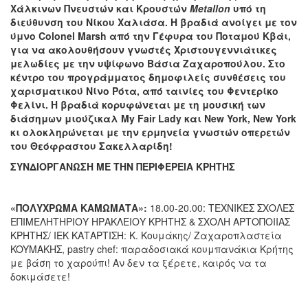
Χάλκινων Πνευστών και Κρουστών
Metallon
υπό τη
διεύθυνση του Νίκου Χαλιάσα. Η βραδιά ανοίγει με τον
ύμνο Colonel M
arsh
από την Γέφυρα του Ποταμού Κβάι,
για να ακολουθήσουν γνωστές Χριστουγεννιάτικες
μελωδίες με την υψίφωνο Βάσια Ζαχαροπούλου. Στο
κέντρο του προγράμματος δημοφιλείς συνθέσεις του
χαρισματικού Νίνο Ρότα, από ταινίες του Φεντερίκο
Φελίνι. Η βραδιά κορυφώνεται με τη μουσική των
διάσημων μιούζικαλ
My
Fair
Lady
και
New
York
,
New
York
κι ολοκληρώνεται με την ερμηνεία γνωστών οπερετών
του Θεόφραστου Σακελλαρίδη!
ΣΥΝΔΙΟΡΓΑΝΩΣΗ ΜΕ ΤΗΝ ΠΕΡΙΦΕΡΕΙΑ ΚΡΗΤΗΣ
«ΠΟΛΥΧΡΩΜΑ ΚΑΜΩΜΑΤΑ»:
18.00-20.00: ΤΕΧΝΙΚΕΣ ΣΧΟΛΕΣ
ΕΠΙΜΕΛΗΤΗΡΙΟΥ ΗΡΑΚΛΕΙΟΥ ΚΡΗΤΗΣ & ΣΧΟΛΗ ΑΡΤΟΠΟΙΙΑΣ
ΚΡΗΤΗΣ/ ΙΕΚ ΚΑΤΑΡΤΙΣΗ: Κ. Κουμάκης/ Ζαχαροπλαστεία
KOYMAKHΣ, pastry chef: παραδοσιακά κουμπανάκια Κρήτης
με βάση το χαρούπι! Αν δεν τα ξέρετε, καιρός να τα
δοκιμάσετε!