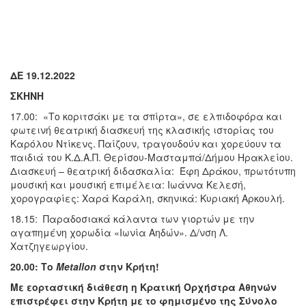
ΔΕ 19.12.2022
ΣΚΗΝΗ
17.00: «Το κοριτσάκι με τα σπίρτα», σε ελπιδοφόρα και
φωτεινή θεατρική διασκευή της κλασικής ιστορίας του
Καρόλου Ντίκενς. Παίζουν, τραγουδούν και χορεύουν τα
παιδιά του Κ.Δ.Α.Π. Θερίσου-Μασταμπά/Δήμου Ηρακλείου.
Διασκευή – θεατρική διδασκαλία: Έφη Δράκου, πρωτότυπη
μουσική και μουσική επιμέλεια: Ιωάννα Κελεσή,
χορογραφίες: Χαρά Καράλη, σκηνικά: Κυριακή Αρκουλή.
18.15: Παραδοσιακά κάλαντα των γιορτών με την
αγαπημένη χορωδία «Ιωνία Αηδών». Δ/νση Λ.
Χατζηγεωργίου.
20.00: Το
Metallon
στην Κρήτη!
Με εορταστική διάθεση η Κρατική Ορχήστρα Αθηνών
επιστρέφει στην Κρήτη με το φημισμένο της Σύνολο