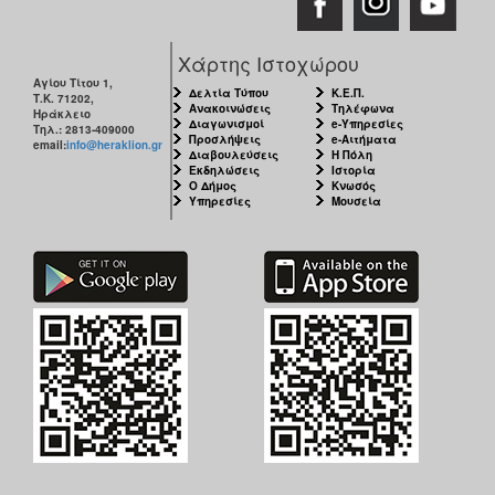
Χάρτης Ιστοχώρου
Αγίου Τίτου 1,
Δελτία Τύπου
Κ.Ε.Π.
Τ.Κ. 71202,
Ανακοινώσεις
Τηλέφωνα
Ηράκλειο
Διαγωνισμοί
e-Υπηρεσίες
Τηλ.: 2813-409000
Προσλήψεις
e-Αιτήματα
email:
info@heraklion.gr
Διαβουλεύσεις
Η Πόλη
Εκδηλώσεις
Ιστορία
Ο Δήμος
Κνωσός
Υπηρεσίες
Μουσεία