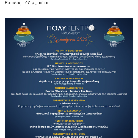
Είσοδος 10€ με πότο