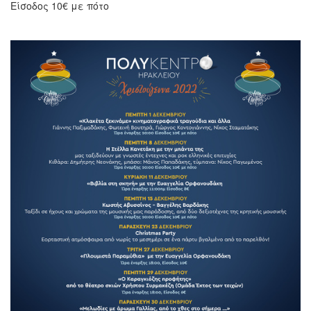
Είσοδος 10€ με πότο