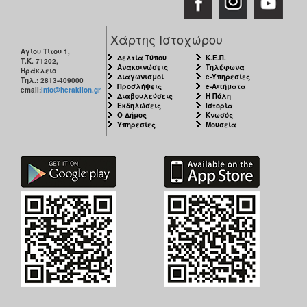
Χάρτης Ιστοχώρου
Αγίου Τίτου 1,
Δελτία Τύπου
Κ.Ε.Π.
Τ.Κ. 71202,
Ανακοινώσεις
Τηλέφωνα
Ηράκλειο
Διαγωνισμοί
e-Υπηρεσίες
Τηλ.: 2813-409000
Προσλήψεις
e-Αιτήματα
email:
info@heraklion.gr
Διαβουλεύσεις
Η Πόλη
Εκδηλώσεις
Ιστορία
Ο Δήμος
Κνωσός
Υπηρεσίες
Μουσεία