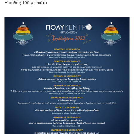
Είσοδος 10€ με πότο