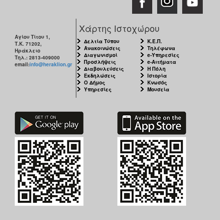
Χάρτης Ιστοχώρου
Αγίου Τίτου 1,
Δελτία Τύπου
Κ.Ε.Π.
Τ.Κ. 71202,
Ανακοινώσεις
Τηλέφωνα
Ηράκλειο
Διαγωνισμοί
e-Υπηρεσίες
Τηλ.: 2813-409000
Προσλήψεις
e-Αιτήματα
email:
info@heraklion.gr
Διαβουλεύσεις
Η Πόλη
Εκδηλώσεις
Ιστορία
Ο Δήμος
Κνωσός
Υπηρεσίες
Μουσεία