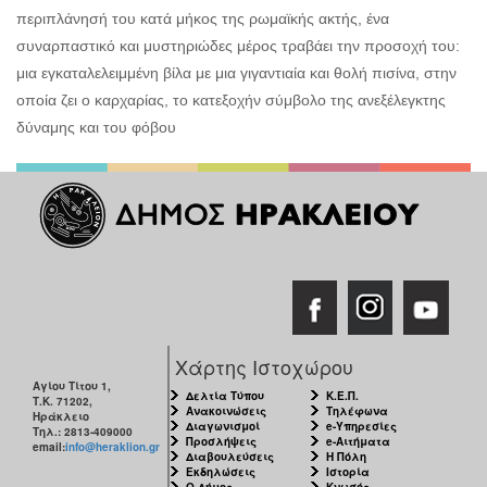
περιπλάνησή του κατά μήκος της ρωμαϊκής ακτής, ένα
συναρπαστικό και μυστηριώδες μέρος τραβάει την προσοχή του:
μια εγκαταλελειμμένη βίλα με μια γιγαντιαία και θολή πισίνα, στην
οποία ζει ο καρχαρίας, το κατεξοχήν σύμβολο της ανεξέλεγκτης
δύναμης και του φόβου
Χάρτης Ιστοχώρου
Αγίου Τίτου 1,
Δελτία Τύπου
Κ.Ε.Π.
Τ.Κ. 71202,
Ανακοινώσεις
Τηλέφωνα
Ηράκλειο
Διαγωνισμοί
e-Υπηρεσίες
Τηλ.: 2813-409000
Προσλήψεις
e-Αιτήματα
email:
info@heraklion.gr
Διαβουλεύσεις
Η Πόλη
Εκδηλώσεις
Ιστορία
Ο Δήμος
Κνωσός