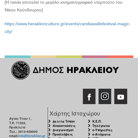
[Η ταινία αποτελεί το μεγάλο κινηματογραφικό ντεμπούτο του
Νίκου Κούνδουρου]
https://www.heraklionculture.gr/events/candiawallsfestival-magic-
city/
Χάρτης Ιστοχώρου
Αγίου Τίτου 1,
Δελτία Τύπου
Κ.Ε.Π.
Τ.Κ. 71202,
Ανακοινώσεις
Τηλέφωνα
Ηράκλειο
Διαγωνισμοί
e-Υπηρεσίες
Τηλ.: 2813-409000
Προσλήψεις
e-Αιτήματα
email:
info@heraklion.gr