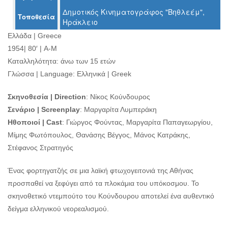
Ο
Δημοτικός Κινηματογράφος "Βηθλεέμ",
ΤΟΠΟΣ
Τοποθεσία
Ηράκλειο
ΜΑΣ
Ελλάδα | Greece
Ο
1954| 80′ | Α-Μ
ΔΗΜΟΣ
Καταλληλότητα: άνω των 15 ετών
Γλώσσα | Language: Ελληνικά | Greek
ΠΟΛΙΤΙΣΜΟΣ
Σκηνοθεσία | Direction
: Νίκος Κούνδουρος
ΑΝΘΕΚΤΙΚΗ
ΠΟΛΗ
Σενάριο | Screenplay
: Μαργαρίτα Λυμπεράκη
Ηθοποιοί | Cast
: Γιώργος Φούντας, Μαργαρίτα Παπαγεωργίου,
Μίμης Φωτόπουλος, Θανάσης Βέγγος, Μάνος Κατράκης,
Στέφανος Στρατηγός
Ένας φορτηγατζής σε μια λαϊκή φτωχογειτονιά της Αθήνας
προσπαθεί να ξεφύγει από τα πλοκάμια του υπόκοσμου. Το
σκηνοθετικό ντεμπούτο του Κούνδουρου αποτελεί ένα αυθεντικό
δείγμα ελληνικού νεορεαλισμού.