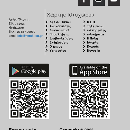
Χάρτης Ιστοχώρου
Αγίου Τίτου 1,
Δελτία Τύπου
Κ.Ε.Π.
Τ.Κ. 71202,
Ανακοινώσεις
Τηλέφωνα
Ηράκλειο
Διαγωνισμοί
e-Υπηρεσίες
Τηλ.: 2813-409000
Προσλήψεις
e-Αιτήματα
email:
info@heraklion.gr
Διαβουλεύσεις
Η Πόλη
Εκδηλώσεις
Ιστορία
Ο Δήμος
Κνωσός
Υπηρεσίες
Μουσεία
Επικοινωνία
Copyright © 2026