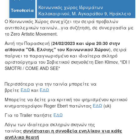
Ο
Κοινωνικός χώρος Ιδρυμάτων
ΤΟΠΟΣ
Τοποθεσία
Καλοκαιρινού, Μ. Αγκαράθου 9, Ηράκλειο
ΜΑΣ
Ο Κοινωνικός Χώρος συνεχίζει την σειρά προβολών
αντιπολεμικών ταινιών...για συζήτηση, σε συνεργασία με
Ο
ΔΗΜΟΣ
το Zero Artistic Movement.
Αυτή την Παρασκευή (
24/02/2023 και ώρα 20:30 στην
ΠΟΛΙΤΙΣΜΟΣ
αίθουσα "Οδ. Ελύτης" του Κοινωνικού Χώρου
), σειρά
παίρνει το παραγνωρισμένο και ιδιαίτερα σκληρό
ΑΝΘΕΚΤΙΚΗ
αριστούργημα του Σοβιετικού σκηνοθέτη Elen Klimov, "IDI I
ΠΟΛΗ
SMOTRI / COME AND SEE"
Περισσότερα για την ταινία μπορείτε να
βρείτε
ΕΔΩ
και
ΕΔΩ
Μπορείτε να δείτε μια κριτική του φημισμένου κριτικού
κινηματογράφου Roger Ebert πατώντας
ΕΔΩ
(uk)
Για το Trailer πατήστε
ΕΔΩ
Λόγω των ιδιαίτερα σκληρών σκηνών της
ταινίας
συνίσταται η συνοδεία ενηλίκου για κάθε
ανήλικο θεατή