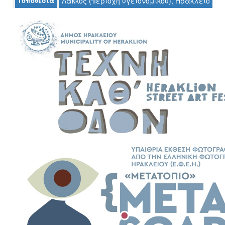
Τοποθεσία
Λάκκος (περιοχή υγειονομικού), Ηράκλειο
Ζωγραφική
Φωτογραφία
Τραγούδι
Μουσική
Κινηματογράφος
Χορός
Θέατρο
Παζάρι
Ειδών
Συνέδρια
Ημερίδες
-
Διημερίδες
Σεμινάρια-
Διαλέξεις-
Ομιλίες
Διάφορες