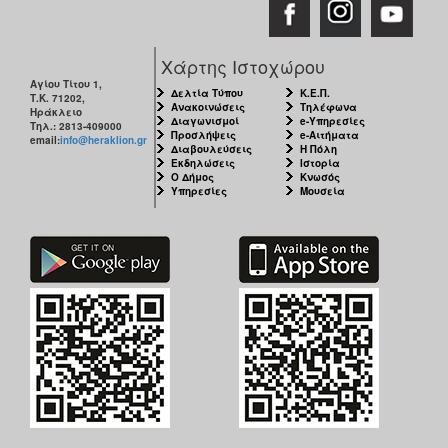
Χάρτης Ιστοχώρου
Αγίου Τίτου 1,
Δελτία Τύπου
Κ.Ε.Π.
Τ.Κ. 71202,
Ανακοινώσεις
Τηλέφωνα
Ηράκλειο
Διαγωνισμοί
e-Υπηρεσίες
Τηλ.: 2813-409000
Προσλήψεις
e-Αιτήματα
email:
info@heraklion.gr
Διαβουλεύσεις
Η Πόλη
Εκδηλώσεις
Ιστορία
Ο Δήμος
Κνωσός
Υπηρεσίες
Μουσεία