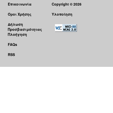
Επικοινωνία
Copyright © 2026
Όροι Χρήσης
Υλοποίηση
Δήλωση
Προσβασιμότητας
Πλοήγηση
FAQs
RSS