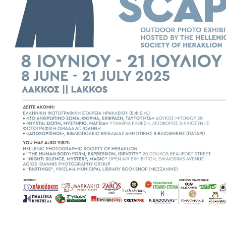
Εκθέσεις
Εκδηλώσεις
για
Παιδιά
Άλλες
Εκδηλώσεις
Ο
ΤΟΠΟΣ
ΜΑΣ
Ο
ΔΗΜΟΣ
ΠΟΛΙΤΙΣΜΟΣ
ΑΝΘΕΚΤΙΚΗ
ΠΟΛΗ